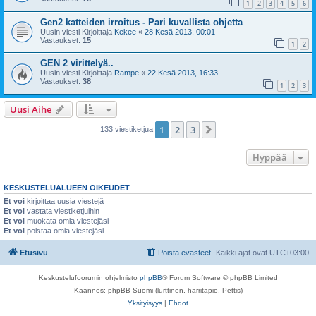
1
2
3
4
5
6
Gen2 katteiden irroitus - Pari kuvallista ohjetta
Uusin viesti Kirjoittaja
Kekee
«
28 Kesä 2013, 00:01
Vastaukset:
15
1
2
GEN 2 virittelyä..
Uusin viesti Kirjoittaja
Rampe
«
22 Kesä 2013, 16:33
Vastaukset:
38
1
2
3
Uusi Aihe
1
2
3
Seuraava
133 viestiketjua
Hyppää
KESKUSTELUALUEEN OIKEUDET
Et voi
kirjoittaa uusia viestejä
Et voi
vastata viestiketjuihin
Et voi
muokata omia viestejäsi
Et voi
poistaa omia viestejäsi
Etusivu
Poista evästeet
Kaikki ajat ovat
UTC+03:00
Keskustelufoorumin ohjelmisto
phpBB
® Forum Software © phpBB Limited
Käännös: phpBB Suomi (lurttinen, harritapio, Pettis)
Yksityisyys
|
Ehdot