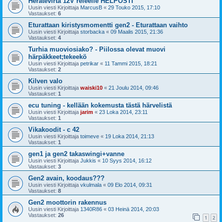
Herätevirta 12V releelle HELPOSTI
Uusin viesti Kirjoittaja
MarcusB
«
29 Touko 2015, 17:10
Vastaukset:
6
Eturattaan kiristysmomentti gen2 - Eturattaan vaihto
Uusin viesti Kirjoittaja
storbacka
«
09 Maalis 2015, 21:36
Vastaukset:
4
Turhia muoviosiako? - Piilossa olevat muovi
härpäkkeet;tekeekö
Uusin viesti Kirjoittaja
petrikar
«
11 Tammi 2015, 18:21
Vastaukset:
2
Kilven valo
Uusin viesti Kirjoittaja
waiski10
«
21 Joulu 2014, 09:46
Vastaukset:
1
ecu tuning - kellään kokemusta tästä härvelistä
Uusin viesti Kirjoittaja
jarim
«
23 Loka 2014, 23:11
Vastaukset:
1
Vikakoodit - c 42
Uusin viesti Kirjoittaja
toimeve
«
19 Loka 2014, 21:13
Vastaukset:
1
gen1 ja gen2 takaswingi+vanne
Uusin viesti Kirjoittaja
Jukkis
«
10 Syys 2014, 16:12
Vastaukset:
3
Gen2 avain, koodaus???
Uusin viesti Kirjoittaja
vkulmala
«
09 Elo 2014, 09:31
Vastaukset:
8
Gen2 moottorin rakennus
Uusin viesti Kirjoittaja
1340R86
«
03 Heinä 2014, 20:03
Vastaukset:
26
1
2