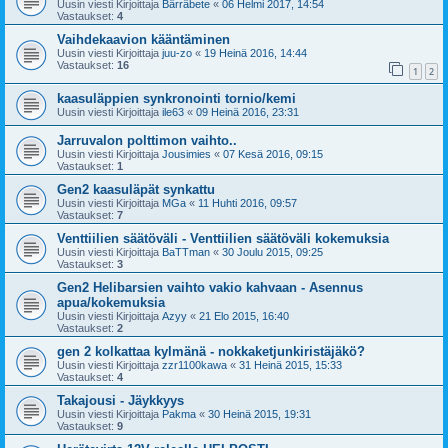
Uusin viesti Kirjoittaja
Bärräbete
«
06 Helmi 2017, 14:54
Vastaukset:
4
Vaihdekaavion kääntäminen
Uusin viesti Kirjoittaja
juu-zo
«
19 Heinä 2016, 14:44
Vastaukset:
16
1
2
kaasuläppien synkronointi tornio/kemi
Uusin viesti Kirjoittaja
ile63
«
09 Heinä 2016, 23:31
Jarruvalon polttimon vaihto..
Uusin viesti Kirjoittaja
Jousimies
«
07 Kesä 2016, 09:15
Vastaukset:
1
Gen2 kaasuläpät synkattu
Uusin viesti Kirjoittaja
MGa
«
11 Huhti 2016, 09:57
Vastaukset:
7
Venttiilien säätöväli - Venttiilien säätöväli kokemuksia
Uusin viesti Kirjoittaja
BaTTman
«
30 Joulu 2015, 09:25
Vastaukset:
3
Gen2 Helibarsien vaihto vakio kahvaan - Asennus
apua/kokemuksia
Uusin viesti Kirjoittaja
Azyy
«
21 Elo 2015, 16:40
Vastaukset:
2
gen 2 kolkattaa kylmänä - nokkaketjunkiristäjäkö?
Uusin viesti Kirjoittaja
zzr1100kawa
«
31 Heinä 2015, 15:33
Vastaukset:
4
Takajousi - Jäykkyys
Uusin viesti Kirjoittaja
Pakma
«
30 Heinä 2015, 19:31
Vastaukset:
9