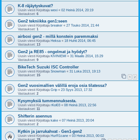
K-8 räjäytyskuvat?
Uusin viesti Kirjoittaja
wexi
«
02 Heinä 2014, 20:19
Vastaukset:
6
Gen2 tekniikka gen1:seen
Uusin viesti Kirjoittaja
breaker
«
27 Touko 2014, 21:44
Vastaukset:
1
airboxi gen2 - millä konstein paremmaksi
Uusin viesti Kirjoittaja
Heksa
«
18 Huhti 2014, 06:45
Vastaukset:
13
Gen2 ja RE85 - ongelmat ja hyödyt?
Uusin viesti Kirjoittaja
KIVINIEMI
«
31 Maalis 2014, 15:29
Vastaukset:
9
BikeTech Suzuki ISC Controller
Uusin viesti Kirjoittaja
Snowman
«
31 Loka 2013, 19:13
Vastaukset:
15
1
2
Gen2 vuosimallien välillä eroja osia tilatessa?
Uusin viesti Kirjoittaja
Grip
«
23 Syys 2013, 17:32
Vastaukset:
2
Kysymyksiä tummennuksesta.
Uusin viesti Kirjoittaja
rKol03
«
08 Heinä 2013, 22:56
Vastaukset:
11
Shifterin asennus
Uusin viesti Kirjoittaja
kake
«
07 Heinä 2013, 20:04
Vastaukset:
2
Kytkin ja jarrukahvat - Gen1-gen2
Uusin viesti Kirjoittaja
HurR1cane
«
03 Heinä 2013, 00:02
Vastaukset:
78