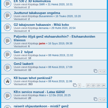
EK 530 Z 3D kokemuksia
Uusin viesti Kirjoittaja
SMR
«
31 Heinä 2020, 10:31
Vastaukset:
2
Juuttunut takakuupan ongelma
Uusin viesti Kirjoittaja
Busamimmi
«
16 Touko 2020, 15:20
Vastaukset:
2
G2 takajousen hakaavain - Mikä koko
Uusin viesti Kirjoittaja
ilemania
«
29 Huhti 2020, 20:54
Vastaukset:
4
Paljonko öljyä gen2 etuhaarukoihin? - Etuhaarukoiden
tilavuus
Uusin viesti Kirjoittaja
jarim
«
16 Syys 2019, 09:38
Vastaukset:
6
Gen 2 tulpat
Uusin viesti Kirjoittaja
busai
«
08 Heinä 2019, 21:02
Vastaukset:
10
Gen2 laakerit
Uusin viesti Kirjoittaja
busai
«
08 Kesä 2019, 17:09
Vastaukset:
15
1
2
K8 busan tehot penkissä?
Uusin viesti Kirjoittaja
busai
«
08 Kesä 2019, 11:06
Vastaukset:
353
1
21
22
23
24
…
K8:n service manual - Lataa täältä!
Uusin viesti Kirjoittaja
Malco
«
12 Elo 2018, 20:25
Vastaukset:
20
1
2
raiserit ohjaustankoon - mistä? gen2