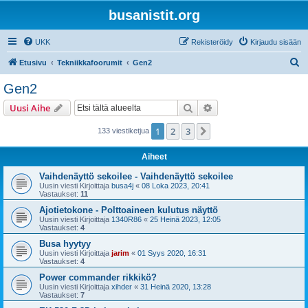
busanistit.org
UKK
Rekisteröidy
Kirjaudu sisään
E
Etusivu
Tekniikkafoorumit
Gen2
t
Gen2
s
Etsi
Tarkennettu haku
Uusi Aihe
i
1
2
3
Seuraava
133 viestiketjua
Aiheet
Vaihdenäyttö sekoilee - Vaihdenäyttö sekoilee
Uusin viesti Kirjoittaja
busa4j
«
08 Loka 2023, 20:41
Vastaukset:
11
Ajotietokone - Polttoaineen kulutus näyttö
Uusin viesti Kirjoittaja
1340R86
«
25 Heinä 2023, 12:05
Vastaukset:
4
Busa hyytyy
Uusin viesti Kirjoittaja
jarim
«
01 Syys 2020, 16:31
Vastaukset:
4
Power commander rikkikö?
Uusin viesti Kirjoittaja
xihder
«
31 Heinä 2020, 13:28
Vastaukset:
7