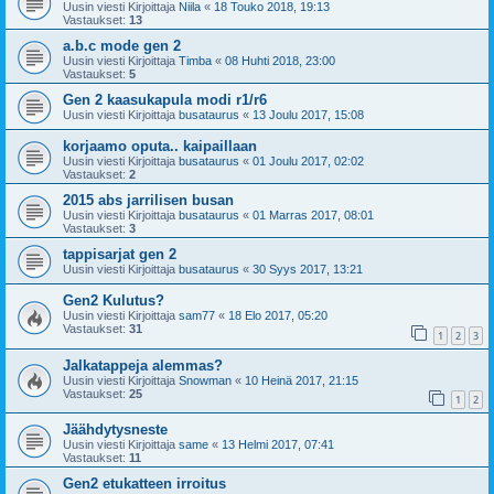
Uusin viesti Kirjoittaja
Niila
«
18 Touko 2018, 19:13
Vastaukset:
13
a.b.c mode gen 2
Uusin viesti Kirjoittaja
Timba
«
08 Huhti 2018, 23:00
Vastaukset:
5
Gen 2 kaasukapula modi r1/r6
Uusin viesti Kirjoittaja
busataurus
«
13 Joulu 2017, 15:08
korjaamo oputa.. kaipaillaan
Uusin viesti Kirjoittaja
busataurus
«
01 Joulu 2017, 02:02
Vastaukset:
2
2015 abs jarrilisen busan
Uusin viesti Kirjoittaja
busataurus
«
01 Marras 2017, 08:01
Vastaukset:
3
tappisarjat gen 2
Uusin viesti Kirjoittaja
busataurus
«
30 Syys 2017, 13:21
Gen2 Kulutus?
Uusin viesti Kirjoittaja
sam77
«
18 Elo 2017, 05:20
Vastaukset:
31
1
2
3
Jalkatappeja alemmas?
Uusin viesti Kirjoittaja
Snowman
«
10 Heinä 2017, 21:15
Vastaukset:
25
1
2
Jäähdytysneste
Uusin viesti Kirjoittaja
same
«
13 Helmi 2017, 07:41
Vastaukset:
11
Gen2 etukatteen irroitus