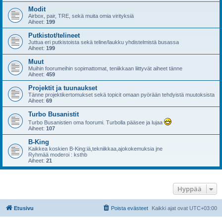
Modit
Airbox, pair, TRE, sekä muita omia virityksiä
Aiheet:
199
Putkistot/telineet
Juttua eri putkistoista sekä teline/laukku yhdistelmistä busassa
Aiheet:
199
Muut
Muihin foorumeihin sopimattomat, teniikkaan liittyvät aiheet tänne
Aiheet:
459
Projektit ja tuunaukset
Tänne projektikertomukset sekä topicit omaan pyörään tehdyistä muutoksista
Aiheet:
69
Turbo Busanistit
Turbo Busanistien oma foorumi. Turbolla pääsee ja lujaa
Aiheet:
107
B-King
Kaikkea koskien B-King:iä,tekniikkaa,ajokokemuksia jne
Ryhmää moderoi : ksthb
Aiheet:
21
Hyppää
Etusivu
Poista evästeet
Kaikki ajat ovat
UTC+03:00