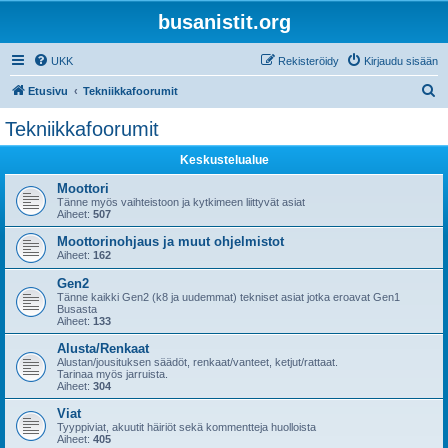
busanistit.org
UKK
Rekisteröidy
Kirjaudu sisään
E
Etusivu
Tekniikkafoorumit
t
Tekniikkafoorumit
s
Keskustelualue
i
Moottori
Tänne myös vaihteistoon ja kytkimeen liittyvät asiat
Aiheet:
507
Moottorinohjaus ja muut ohjelmistot
Aiheet:
162
Gen2
Tänne kaikki Gen2 (k8 ja uudemmat) tekniset asiat jotka eroavat Gen1
Busasta
Aiheet:
133
Alusta/Renkaat
Alustan/jousituksen säädöt, renkaat/vanteet, ketjut/rattaat.
Tarinaa myös jarruista.
Aiheet:
304
Viat
Tyyppiviat, akuutit häiriöt sekä kommentteja huolloista
Aiheet:
405