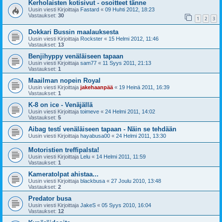
Kerholaisten kotisivut - osoitteet tänne
Uusin viesti Kirjoittaja
Fastard
«
09 Huhti 2012, 18:23
Vastaukset:
30
1
2
3
Dokkari Bussin maalauksesta
Uusin viesti Kirjoittaja
Rockster
«
15 Helmi 2012, 11:46
Vastaukset:
13
Benjihyppy venäläiseen tapaan
Uusin viesti Kirjoittaja
sam77
«
11 Syys 2011, 21:13
Vastaukset:
1
Maailman nopein Royal
Uusin viesti Kirjoittaja
jakehaanpää
«
19 Heinä 2011, 16:39
Vastaukset:
1
K-8 on ice - Venäjällä
Uusin viesti Kirjoittaja
toimeve
«
24 Helmi 2011, 14:02
Vastaukset:
5
Aibag testí venäläiseen tapaan - Näin se tehdään
Uusin viesti Kirjoittaja
hayabusa00
«
24 Helmi 2011, 13:30
Motoristien treffipalsta!
Uusin viesti Kirjoittaja
Lelu
«
14 Helmi 2011, 11:59
Vastaukset:
1
Kameratolpat ahistaa...
Uusin viesti Kirjoittaja
blackbusa
«
27 Joulu 2010, 13:48
Vastaukset:
2
Predator busa
Uusin viesti Kirjoittaja
JakeS
«
05 Syys 2010, 16:04
Vastaukset:
12