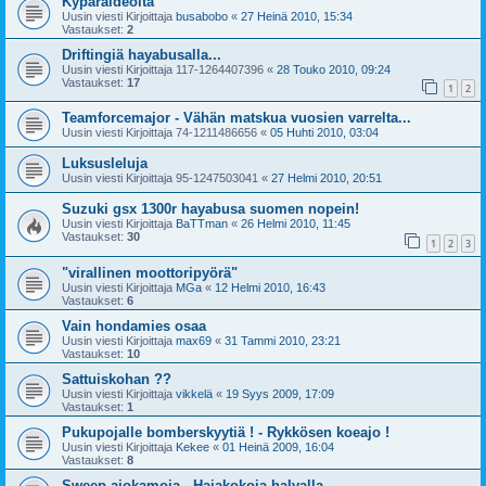
Kypäräideoita
Uusin viesti Kirjoittaja
busabobo
«
27 Heinä 2010, 15:34
Vastaukset:
2
Driftingiä hayabusalla...
Uusin viesti Kirjoittaja
117-1264407396
«
28 Touko 2010, 09:24
Vastaukset:
17
1
2
Teamforcemajor - Vähän matskua vuosien varrelta...
Uusin viesti Kirjoittaja
74-1211486656
«
05 Huhti 2010, 03:04
Luksusleluja
Uusin viesti Kirjoittaja
95-1247503041
«
27 Helmi 2010, 20:51
Suzuki gsx 1300r hayabusa suomen nopein!
Uusin viesti Kirjoittaja
BaTTman
«
26 Helmi 2010, 11:45
Vastaukset:
30
1
2
3
"virallinen moottoripyörä"
Uusin viesti Kirjoittaja
MGa
«
12 Helmi 2010, 16:43
Vastaukset:
6
Vain hondamies osaa
Uusin viesti Kirjoittaja
max69
«
31 Tammi 2010, 23:21
Vastaukset:
10
Sattuiskohan ??
Uusin viesti Kirjoittaja
vikkelä
«
19 Syys 2009, 17:09
Vastaukset:
1
Pukupojalle bomberskyytiä ! - Rykkösen koeajo !
Uusin viesti Kirjoittaja
Kekee
«
01 Heinä 2009, 16:04
Vastaukset:
8
Sweep ajokamoja - Hajakokoja halvalla