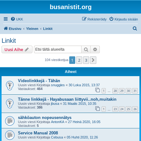
busanistit.org
UKK
Rekisteröidy
Kirjaudu sisään
E
Etusivu
Yleinen
Linkit
t
Linkit
s
Etsi
Tarkennettu haku
Uusi Aihe
i
1
2
3
Seuraava
104 viestiketjua
Aiheet
Videolinkkejä - Tähän
Uusin viesti Kirjoittaja
snuggles
«
30 Loka 2015, 13:37
Vastaukset:
464
1
28
29
30
31
…
Tänne linkkejä - Hayabusaan liittyvii..noh,muitakin
Uusin viesti Kirjoittaja
jbusa
«
31 Maalis 2015, 10:35
Vastaukset:
386
1
23
24
25
26
…
sähköauton nopeusennätys
Uusin viesti Kirjoittaja
AntonKA
«
27 Heinä 2020, 16:05
Vastaukset:
5
Service Manual 2008
Uusin viesti Kirjoittaja
Cebusa
«
05 Huhti 2020, 11:26