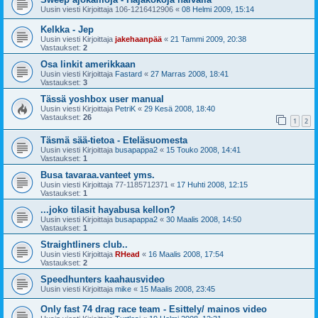
Uusin viesti Kirjoittaja
106-1216412906
«
08 Helmi 2009, 15:14
Kelkka - Jep
Uusin viesti Kirjoittaja
jakehaanpää
«
21 Tammi 2009, 20:38
Vastaukset:
2
Osa linkit amerikkaan
Uusin viesti Kirjoittaja
Fastard
«
27 Marras 2008, 18:41
Vastaukset:
3
Tässä yoshbox user manual
Uusin viesti Kirjoittaja
PetriK
«
29 Kesä 2008, 18:40
Vastaukset:
26
1
2
Täsmä sää-tietoa - Eteläsuomesta
Uusin viesti Kirjoittaja
busapappa2
«
15 Touko 2008, 14:41
Vastaukset:
1
Busa tavaraa.vanteet yms.
Uusin viesti Kirjoittaja
77-1185712371
«
17 Huhti 2008, 12:15
Vastaukset:
1
...joko tilasit hayabusa kellon?
Uusin viesti Kirjoittaja
busapappa2
«
30 Maalis 2008, 14:50
Vastaukset:
1
Straightliners club..
Uusin viesti Kirjoittaja
RHead
«
16 Maalis 2008, 17:54
Vastaukset:
2
Speedhunters kaahausvideo
Uusin viesti Kirjoittaja
mike
«
15 Maalis 2008, 23:45
Only fast 74 drag race team - Esittely/ mainos video