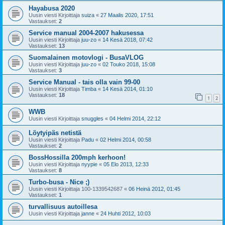
Hayabusa 2020
Uusin viesti Kirjoittaja
suiza
«
27 Maalis 2020, 17:51
Vastaukset:
2
Service manual 2004-2007 hakusessa
Uusin viesti Kirjoittaja
juu-zo
«
14 Kesä 2018, 07:42
Vastaukset:
13
Suomalainen motovlogi - BusaVLOG
Uusin viesti Kirjoittaja
juu-zo
«
02 Touko 2018, 15:08
Vastaukset:
3
Service Manual - tais olla vain 99-00
Uusin viesti Kirjoittaja
Timba
«
14 Kesä 2014, 01:10
Vastaukset:
18
1
2
WWB
Uusin viesti Kirjoittaja
snuggles
«
04 Helmi 2014, 22:12
Löytyipäs netistä
Uusin viesti Kirjoittaja
Padu
«
02 Helmi 2014, 00:58
Vastaukset:
2
BossHossilla 200mph kerhoon!
Uusin viesti Kirjoittaja
nyypie
«
05 Elo 2013, 12:33
Vastaukset:
8
Turbo-busa - Nice ;)
Uusin viesti Kirjoittaja
100-1339542687
«
06 Heinä 2012, 01:45
Vastaukset:
1
turvallisuus autoillesa
Uusin viesti Kirjoittaja
janne
«
24 Huhti 2012, 10:03