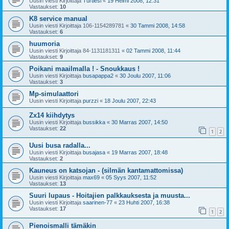
Uusin viesti Kirjoittaja
Turtlesi
«
19 Helmi 2008, 12:31
Vastaukset:
10
K8 service manual
Uusin viesti Kirjoittaja
106-1154289781
«
30 Tammi 2008, 14:58
Vastaukset:
6
huumoria
Uusin viesti Kirjoittaja
84-1131181311
«
02 Tammi 2008, 11:44
Vastaukset:
9
Poikani maailmalla ! - Snoukkaus !
Uusin viesti Kirjoittaja
busapappa2
«
30 Joulu 2007, 11:06
Vastaukset:
3
Mp-simulaattori
Uusin viesti Kirjoittaja
purzzi
«
18 Joulu 2007, 22:43
Zx14 kiihdytys
Uusin viesti Kirjoittaja
bussikka
«
30 Marras 2007, 14:50
Vastaukset:
22
1
2
Uusi busa radalla...
Uusin viesti Kirjoittaja
busajasa
«
19 Marras 2007, 18:48
Vastaukset:
2
Kauneus on katsojan - (silmän kantamattomissa)
Uusin viesti Kirjoittaja
max69
«
05 Syys 2007, 11:52
Vastaukset:
13
Suuri lupaus - Hoitajien palkkauksesta ja muusta...
Uusin viesti Kirjoittaja
saarinen-77
«
23 Huhti 2007, 16:38
Vastaukset:
17
1
2
Pienoismalli tämäkin