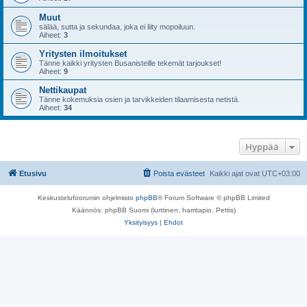
Muut
sälää, sutta ja sekundaa, joka ei liity mopoiluun.
Aiheet:
3
Yritysten ilmoitukset
Tänne kaikki yritysten Busanisteille tekemät tarjoukset!
Aiheet:
9
Nettikaupat
Tänne kokemuksia osien ja tarvikkeiden tilaamisesta netistä.
Aiheet:
34
Hyppää
Etusivu
Poista evästeet
Kaikki ajat ovat
UTC+03:00
Keskustelufoorumin ohjelmisto
phpBB
® Forum Software © phpBB Limited
Käännös: phpBB Suomi (lurttinen, harritapio, Pettis)
Yksityisyys
|
Ehdot