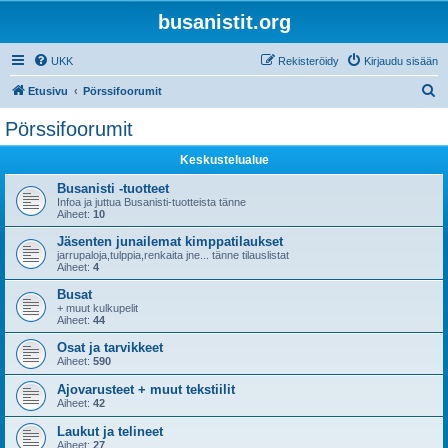
busanistit.org
UKK
Rekisteröidy
Kirjaudu sisään
E
Etusivu
Pörssifoorumit
t
Pörssifoorumit
s
Keskustelualue
i
Busanisti -tuotteet
Infoa ja juttua Busanisti-tuotteista tänne
Aiheet:
10
Jäsenten junailemat kimppatilaukset
jarrupaloja,tulppia,renkaita jne... tänne tilauslistat
Aiheet:
4
Busat
+ muut kulkupelit
Aiheet:
44
Osat ja tarvikkeet
Aiheet:
590
Ajovarusteet + muut tekstiilit
Aiheet:
42
Laukut ja telineet
Aiheet:
27