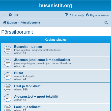
busanistit.org
UKK
Rekisteröidy
Kirjaudu sisään
E
Etusivu
Pörssifoorumit
t
Pörssifoorumit
s
Keskustelualue
i
Busanisti -tuotteet
Infoa ja juttua Busanisti-tuotteista tänne
Aiheet:
10
Jäsenten junailemat kimppatilaukset
jarrupaloja,tulppia,renkaita jne... tänne tilauslistat
Aiheet:
4
Busat
+ muut kulkupelit
Aiheet:
44
Osat ja tarvikkeet
Aiheet:
590
Ajovarusteet + muut tekstiilit
Aiheet:
42
Laukut ja telineet
Aiheet:
27