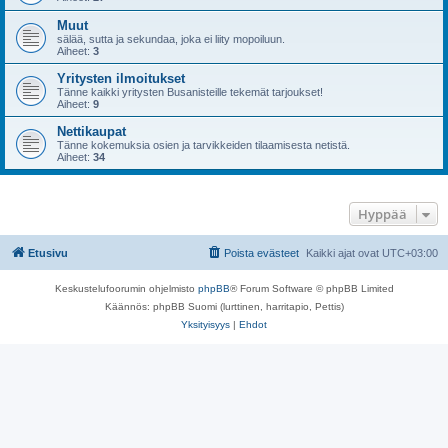
Muut
sälää, sutta ja sekundaa, joka ei liity mopoiluun.
Aiheet:
3
Yritysten ilmoitukset
Tänne kaikki yritysten Busanisteille tekemät tarjoukset!
Aiheet:
9
Nettikaupat
Tänne kokemuksia osien ja tarvikkeiden tilaamisesta netistä.
Aiheet:
34
Hyppää
Etusivu
Poista evästeet
Kaikki ajat ovat
UTC+03:00
Keskustelufoorumin ohjelmisto
phpBB
® Forum Software © phpBB Limited
Käännös: phpBB Suomi (lurttinen, harritapio, Pettis)
Yksityisyys
|
Ehdot