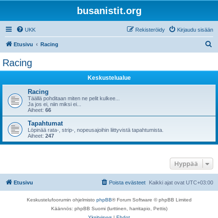
busanistit.org
UKK
Rekisteröidy
Kirjaudu sisään
E
Etusivu
Racing
t
Racing
s
Keskustelualue
i
Racing
Täällä pohditaan miten ne pelit kulkee...
Ja jos ei, niin miksi ei...
Aiheet:
66
Tapahtumat
Löpinää rata-, strip-, nopeusajoihin liittyvistä tapahtumista.
Aiheet:
247
Hyppää
Etusivu
Poista evästeet
Kaikki ajat ovat
UTC+03:00
Keskustelufoorumin ohjelmisto
phpBB
® Forum Software © phpBB Limited
Käännös: phpBB Suomi (lurttinen, harritapio, Pettis)
Yksityisyys
|
Ehdot