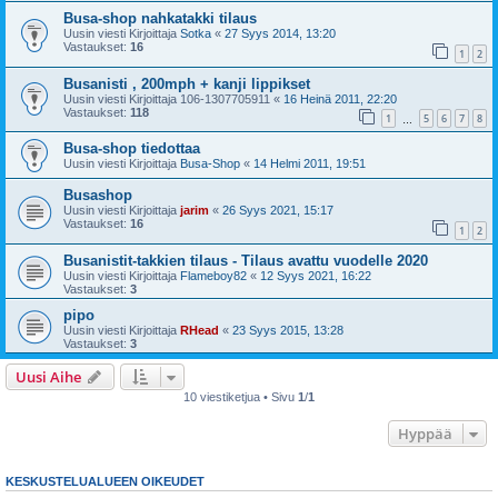
Busa-shop nahkatakki tilaus
Uusin viesti Kirjoittaja
Sotka
«
27 Syys 2014, 13:20
Vastaukset:
16
1
2
Busanisti , 200mph + kanji lippikset
Uusin viesti Kirjoittaja
106-1307705911
«
16 Heinä 2011, 22:20
Vastaukset:
118
1
5
6
7
8
…
Busa-shop tiedottaa
Uusin viesti Kirjoittaja
Busa-Shop
«
14 Helmi 2011, 19:51
Busashop
Uusin viesti Kirjoittaja
jarim
«
26 Syys 2021, 15:17
Vastaukset:
16
1
2
Busanistit-takkien tilaus - Tilaus avattu vuodelle 2020
Uusin viesti Kirjoittaja
Flameboy82
«
12 Syys 2021, 16:22
Vastaukset:
3
pipo
Uusin viesti Kirjoittaja
RHead
«
23 Syys 2015, 13:28
Vastaukset:
3
Uusi Aihe
10 viestiketjua • Sivu
1
/
1
Hyppää
KESKUSTELUALUEEN OIKEUDET