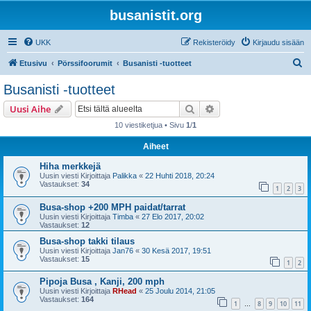
busanistit.org
UKK
Rekisteröidy
Kirjaudu sisään
E
Etusivu
Pörssifoorumit
Busanisti -tuotteet
t
Busanisti -tuotteet
s
Etsi
Tarkennettu haku
Uusi Aihe
i
10 viestiketjua • Sivu
1
/
1
Aiheet
Hiha merkkejä
Uusin viesti Kirjoittaja
Palikka
«
22 Huhti 2018, 20:24
Vastaukset:
34
1
2
3
Busa-shop +200 MPH paidat/tarrat
Uusin viesti Kirjoittaja
Timba
«
27 Elo 2017, 20:02
Vastaukset:
12
Busa-shop takki tilaus
Uusin viesti Kirjoittaja
Jan76
«
30 Kesä 2017, 19:51
Vastaukset:
15
1
2
Pipoja Busa , Kanji, 200 mph
Uusin viesti Kirjoittaja
RHead
«
25 Joulu 2014, 21:05
Vastaukset:
164
1
8
9
10
11
…