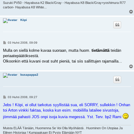
Suzuki PV50 - Hayabusa K2 Black/Gray - Hayabusa K8 Black/Gray+yoshimura R77
carbon- Hayabusa K8 White...
Köpi
V
03 Huhti 2008, 09:09
i
e
Mulla on siellä kolme kuvaa suoraan, mutta huom.
tietämättä
teidän
s
periaatepäätöksestä.
t
i
Olkoonkin että kuvani ovat suht pieniä, tai siis sallittujen rajamailla...
busapappa2
V
03 Huhti 2008, 09:27
i
e
Jebs ! Köpi, ei ollut tarkotus syyllistää sua, eli SORRY, sullekkin ! Onhan
s
toi Arton vinkki faktaa, koska kun esim. mobiililla latailee sivustoja,
t
i
jömmää pahasti JOS onpi isoja kuvia megessä. Yst. Terv. bp2 Rami
Muista ELÄÄ Tänään, Huomenna Se Voi Olla Myöhäistä . Huominen On Utopiaa Ja
Eilinen Historiaa ! Kumpaakaan Et Pysty Elämään NYT