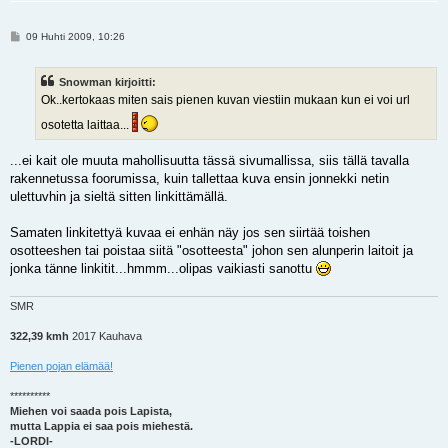
V
09 Huhti 2009, 10:26
i
e
s
Snowman kirjoitti:
t
i
Ok..kertokaas miten sais pienen kuvan viestiin mukaan kun ei voi url
osotetta laittaa...
...ei kait ole muuta mahollisuutta tässä sivumallissa, siis tällä tavalla
rakennetussa foorumissa, kuin tallettaa kuva ensin jonnekki netin
ulettuvhin ja sieltä sitten linkittämällä.
Samaten linkitettyä kuvaa ei enhän näy jos sen siirtää toishen
osotteeshen tai poistaa siitä "osotteesta" johon sen alunperin laitoit ja
jonka tänne linkitit...hmmm...olipas vaikiasti sanottu
SMR
322,39 kmh
2017 Kauhava
Pienen pojan elämää!
**********
Miehen voi saada pois Lapista,
mutta Lappia ei saa pois miehestä.
-LORDI-