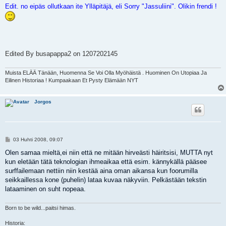
Edit. no eipäs ollutkaan ite Ylläpitäjä, eli Sorry "Jassuliini". Olikin frendi !
Edited By busapappa2 on 1207202145
Muista ELÄÄ Tänään, Huomenna Se Voi Olla Myöhäistä . Huominen On Utopiaa Ja
Eilinen Historiaa ! Kumpaakaan Et Pysty Elämään NYT
Jorgos
V
03 Huhti 2008, 09:07
i
e
Olen samaa mieltä,ei niin että ne mitään hirveästi häiritsisi, MUTTA nyt
s
kun eletään tätä teknologian ihmeaikaa että esim. kännykällä pääsee
t
i
surffailemaan nettiin niin kestää aina oman aikansa kun foorumilla
seikkaillessa kone (puhelin) lataa kuvaa näkyviin. Pelkästään tekstin
lataaminen on suht nopeaa.
Born to be wild...paitsi himas.
Historia: