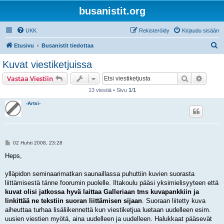
busanistit.org
UKK
Rekisteröidy
Kirjaudu sisään
E
Etusivu
Busanistit tiedottaa
t
Kuvat viestiketjuissa
s
Etsi
Tarken
Vastaa Viestiin
i
13 viestiä • Sivu
1
/
1
-Artsi-
V
02 Huhti 2008, 23:28
i
e
Heps,
s
t
i
ylläpidon seminaarimatkan saunaillassa puhuttiin kuvien suorasta
liittämisestä tänne foorumin puolelle. Iltakoulu pääsi yksimielisyyteen että
kuvat olisi jatkossa hyvä laittaa Galleriaan tms kuvapankkiin ja
linkittää ne tekstiin suoran liittämisen sijaan
. Suoraan liitetty kuva
aiheuttaa turhaa lisäliikennettä kun viestiketjua luetaan uudelleen esim.
uusien viestien myötä, aina uudelleen ja uudelleen. Halukkaat pääsevät