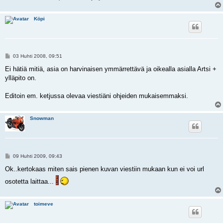
Köpi
V
03 Huhti 2008, 09:51
i
e
Ei hätiä mitiä, asia on harvinaisen ymmärrettävä ja oikealla asialla Artsi +
s
ylläpito on.
t
i
Editoin em. ketjussa olevaa viestiäni ohjeiden mukaisemmaksi.
Snowman
V
09 Huhti 2009, 09:43
i
e
Ok..kertokaas miten sais pienen kuvan viestiin mukaan kun ei voi url
s
t
osotetta laittaa...
i
toimeve