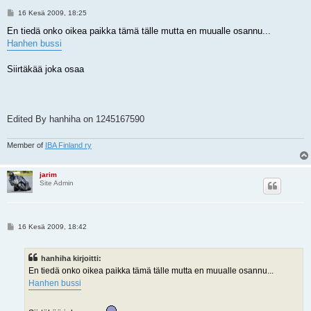
V
16 Kesä 2009, 18:25
i
e
En tiedä onko oikea paikka tämä tälle mutta en muualle osannu...
s
Hanhen bussi
t
i
Siirtäkää joka osaa
Edited By hanhiha on 1245167590
Member of
IBA Finland ry
jarim
Site Admin
V
16 Kesä 2009, 18:42
i
e
s
hanhiha kirjoitti:
t
i
En tiedä onko oikea paikka tämä tälle mutta en muualle osannu...
Hanhen bussi