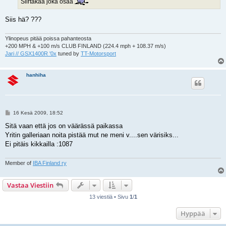
Siirtäkää joka osaa
Siis hä? ???
Ylinopeus pitää poissa pahanteosta
+200 MPH & +100 m/s CLUB FINLAND (224.4 mph + 108.37 m/s)
Jari // GSX1400R '0x
tuned by
TT-Motorsport
hanhiha
V
16 Kesä 2009, 18:52
i
e
Sitä vaan että jos on väärässä paikassa
s
Yritin galleriaan noita pistää mut ne meni v....sen värisiks...
t
i
Ei pitäis kikkailla :1087
Member of
IBA Finland ry
Vastaa Viestiin
13 viestiä • Sivu
1
/
1
Hyppää