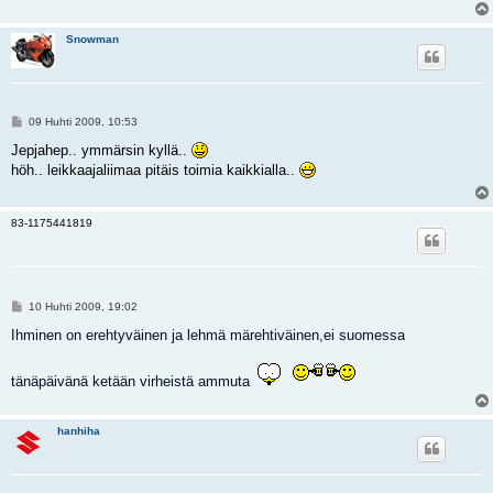
Snowman
V
09 Huhti 2009, 10:53
i
e
Jepjahep.. ymmärsin kyllä..
s
höh.. leikkaajaliimaa pitäis toimia kaikkialla..
t
i
83-1175441819
V
10 Huhti 2009, 19:02
i
e
Ihminen on erehtyväinen ja lehmä märehtiväinen,ei suomessa
s
t
i
tänäpäivänä ketään virheistä ammuta
hanhiha