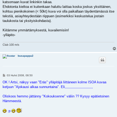
katsomaan kuvat linkinkin takaa.
Ehdotonta kieltoa ei kuitenkaan haluttu laittaa koska joskus yksittäinen,
kohtuu pienikokoinen (< 50kt) kuva voi olla paikallaan täydentämässä itse
tekstiä, asiayhteydestään riippuen (esimerkiksi keskustelua jostain
taulukosta tai yksityiskohdasta).
Kiitämme ymmärtämyksestä, kuvailemisiin!
-ylläpito-
Club 100 m/s
busapappa2
V
03 Huhti 2008, 08:50
i
e
OK ! Artsi, näkyy vaan "Eräs" ylläpitäjä liittäneen kolme ISOA kuvaa
s
ketjuun "Ajokausi alkaa sunnuntaina". Eli,,,,,,,,,,,,,,,,,,,,,,,,,,,
t
i
Oliskoos hemmo jättänny "Kokouksenne" väliin ?? Kysyy epätietoinen
Hämmeestä.
:p