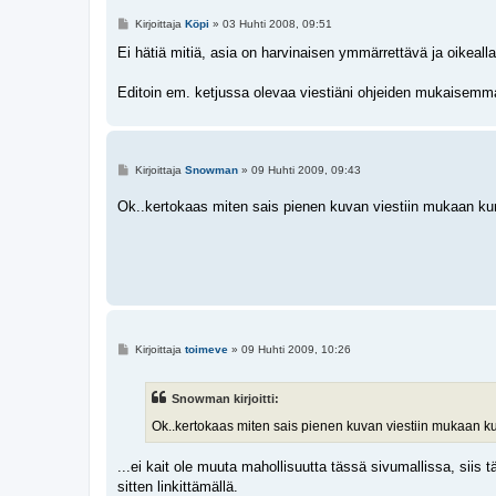
V
Kirjoittaja
Köpi
»
03 Huhti 2008, 09:51
i
e
Ei hätiä mitiä, asia on harvinaisen ymmärrettävä ja oikealla 
s
t
i
Editoin em. ketjussa olevaa viestiäni ohjeiden mukaisemm
V
Kirjoittaja
Snowman
»
09 Huhti 2009, 09:43
i
e
Ok..kertokaas miten sais pienen kuvan viestiin mukaan kun e
s
t
i
V
Kirjoittaja
toimeve
»
09 Huhti 2009, 10:26
i
e
s
Snowman kirjoitti:
t
i
Ok..kertokaas miten sais pienen kuvan viestiin mukaan kun e
...ei kait ole muuta mahollisuutta tässä sivumallissa, siis t
sitten linkittämällä.