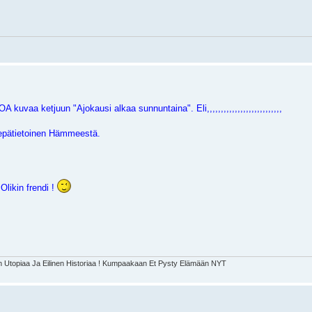
 kuvaa ketjuun "Ajokausi alkaa sunnuntaina". Eli,,,,,,,,,,,,,,,,,,,,,,,,,,,
epätietoinen Hämmeestä.
 Olikin frendi !
Utopiaa Ja Eilinen Historiaa ! Kumpaakaan Et Pysty Elämään NYT