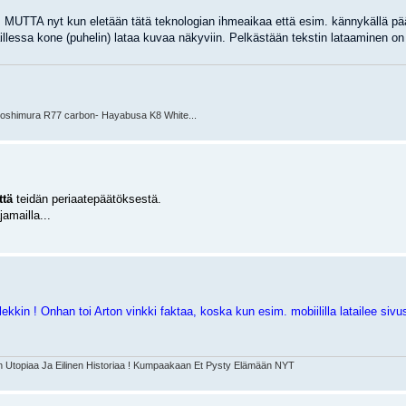
isi, MUTTA nyt kun eletään tätä teknologian ihmeaikaa että esim. kännykällä p
aillessa kone (puhelin) lataa kuvaa näkyviin. Pelkästään tekstin lataaminen o
oshimura R77 carbon- Hayabusa K8 White...
ttä
teidän periaatepäätöksestä.
jamailla...
llekkin ! Onhan toi Arton vinkki faktaa, koska kun esim. mobiililla latailee siv
Utopiaa Ja Eilinen Historiaa ! Kumpaakaan Et Pysty Elämään NYT