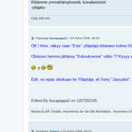
Kiitämme ymmärtämyksestä, kuvailemisiin!
-ylläpito-
Club 100 m/s
V
Kirjoittaja
busapappa2
»
03 Huhti 2008, 08:50
i
e
OK ! Artsi, näkyy vaan "Eräs" ylläpitäjä liittäneen kolme ISOA
s
t
i
Oliskoos hemmo jättänny "Kokouksenne" väliin ?? Kysyy 
:p
Edit. no eipäs ollutkaan ite Ylläpitäjä, eli Sorry "Jassuliini".
Edited By busapappa2 on 1207202145
Muista ELÄÄ Tänään, Huomenna Se Voi Olla Myöhäistä . Huominen On 
V
Kirjoittaja
Jorgos
»
03 Huhti 2008, 09:07