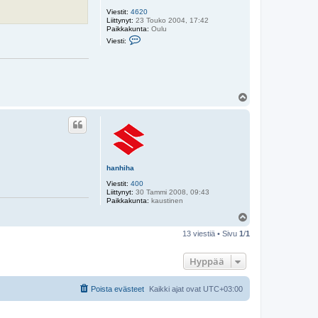
Viestit:
4620
Liittynyt:
23 Touko 2004, 17:42
Paikkakunta:
Oulu
V
Viesti:
i
e
s
t
i
j
Y
a
r
l
i
ö
m
s
hanhiha
Viestit:
400
Liittynyt:
30 Tammi 2008, 09:43
Paikkakunta:
kaustinen
Y
l
13 viestiä • Sivu
1
/
1
ö
s
Hyppää
Poista evästeet
Kaikki ajat ovat
UTC+03:00