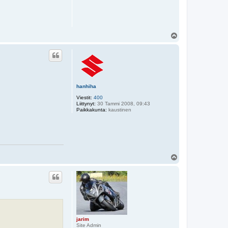
Y
l
ö
s
hanhiha
Viestit:
400
Liittynyt:
30 Tammi 2008, 09:43
Paikkakunta:
kaustinen
Y
l
ö
s
jarim
Site Admin