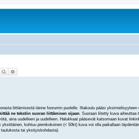
Etsi
Tarkennettu haku
rasta liittämisestä tänne foorumin puolelle. Iltakoulu pääsi yksimielisyyteen
ittää ne tekstiin suoran liittämisen sijaan
. Suoraan liitetty kuva aiheuttaa t
yötä, aina uudelleen ja uudelleen. Halukkaat pääsevät katsomaan kuvat linkin
s yksittäinen, kohtuu pienikokoinen (< 50kt) kuva voi olla paikallaan täydentä
taulukosta tai yksityiskohdasta).