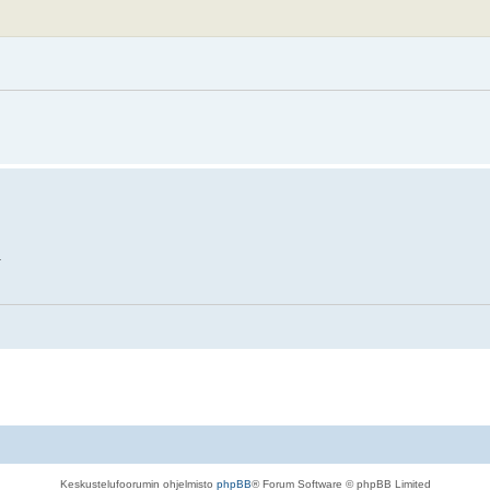
.
Keskustelufoorumin ohjelmisto
phpBB
® Forum Software © phpBB Limited