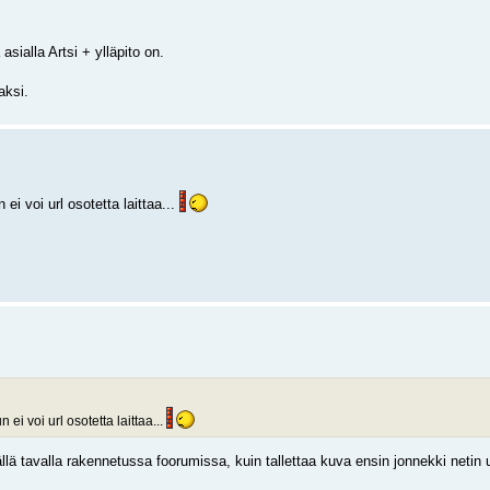
asialla Artsi + ylläpito on.
aksi.
i voi url osotetta laittaa...
i voi url osotetta laittaa...
ällä tavalla rakennetussa foorumissa, kuin tallettaa kuva ensin jonnekki netin u