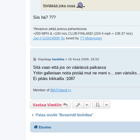
Siirtäkää joka osaa
Siis hä? ???
Ylinopeus pitää poissa pahanteosta
+200 MPH & +100 m/s CLUB FINLAND (224.4 mph + 108.37 m/s)
Jari // GSX1400R '0x
tuned by
TT-Motorsport
V
Kirjoittaja
hanhiha
»
16 Kesä 2009, 18:52
i
e
Sitä vaan että jos on väärässä paikassa
s
Yritin galleriaan noita pistää mut ne meni v....sen värisiks..
t
i
Ei pitäis kikkailla :1087
Member of
IBA Finland ry
Vastaa Viestiin
Palaa sivulle “Busanistit tiedottaa”
Etusivu