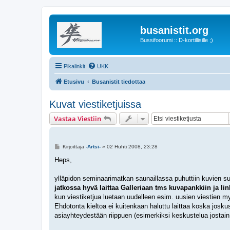
busanistit.org
Bussifoorumi :: D-kortillisille ;)
Pikalinkit
UKK
Etusivu
Busanistit tiedottaa
Kuvat viestiketjuissa
Vastaa Viestiin
V
Kirjoittaja
-Artsi-
»
02 Huhti 2008, 23:28
i
e
Heps,
s
t
i
ylläpidon seminaarimatkan saunaillassa puhuttiin kuvien suo
jatkossa hyvä laittaa Galleriaan tms kuvapankkiin ja link
kun viestiketjua luetaan uudelleen esim. uusien viestien m
Ehdotonta kieltoa ei kuitenkaan haluttu laittaa koska josku
asiayhteydestään riippuen (esimerkiksi keskustelua jostain 