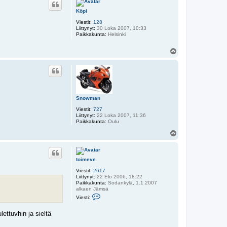
s
Köpi
Viestit:
128
Liittynyt:
30 Loka 2007, 10:33
Paikkakunta:
Helsinki
Y
l
ö
s
Snowman
Viestit:
727
Liittynyt:
22 Loka 2007, 11:36
Paikkakunta:
Oulu
Y
l
ö
s
toimeve
Viestit:
2617
Liittynyt:
22 Elo 2006, 18:22
Paikkakunta:
Sodankylä, 1.1.2007
alkaen Jämsä
V
Viesti:
i
e
lettuvhin ja sieltä
s
t
i