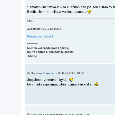
Samaten linkitettyä kuvaa ei enhän näy jos sen siirtää toish
linkitit...hmmm...olipas vaikiasti sanottu
SMR
322,39 kmh
2017 Kauhava
Pienen pojan elämää!
**********
Miehen voi saada pois Lapista,
mutta Lappia ei saa pois miehestä.
-LORDI-
V
Kirjoittaja
Snowman
»
09 Huhti 2009, 10:53
i
e
Jepjahep.. ymmärsin kyllä..
s
höh.. leikkaajaliimaa pitäis toimia kaikkialla..
t
i
V
Kirjoittaja
83-1175441819
»
10 Huhti 2009, 19:02