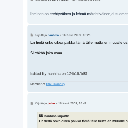
i
e
s
t
Ihminen on erehtyväinen ja lehmä märehtiväinen,ei suome
i
V
Kirjoittaja
hanhiha
»
16 Kesä 2009, 18:25
i
e
En tiedä onko oikea paikka tämä tälle mutta en muualle os
s
t
i
Siirtäkää joka osaa
Edited By hanhiha on 1245167590
Member of
IBA Finland ry
V
Kirjoittaja
jarim
»
16 Kesä 2009, 18:42
i
e
s
hanhiha kirjoitti:
t
i
En tiedä onko oikea paikka tämä tälle mutta en muualle 