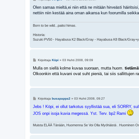
i
e
Olen samaa mieltä,ei niin että ne mitään hirveästi häirits
s
nettiin niin kestää aina oman aikansa kun foorumilla seikk
t
i
Born to be wild...paitsi himas.
Historia:
Suzuki PV50 - Hayabusa K2 Black/Gray - Hayabusa K8 Black/Gray+y
V
Kirjoittaja
Köpi
»
03 Huhti 2008, 09:09
i
e
Mulla on siellä kolme kuvaa suoraan, mutta huom.
tietämä
s
Olkoonkin että kuvani ovat suht pieniä, tai siis sallittujen ra
t
i
V
Kirjoittaja
busapappa2
»
03 Huhti 2008, 09:27
i
e
Jebs ! Köpi, ei ollut tarkotus syyllistää sua, eli SORRY, su
s
JOS onpi isoja kuvia megessä. Yst. Terv. bp2 Rami
t
i
Muista ELÄÄ Tänään, Huomenna Se Voi Olla Myöhäistä . Huominen On 