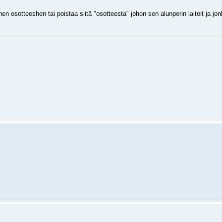
en osotteeshen tai poistaa siitä "osotteesta" johon sen alunperin laitoit ja jo