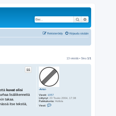
Etsi
Tarkennettu haku
Rekisteröidy
Kirjaudu sisään
13 viestiä • Sivu
1
/
1
-Artsi-
 että
kuvat olisi
urhaa lisäliikennettä
Viestit:
1057
Liittynyt:
23 Touko 2004, 17:38
kin takaa.
Paikkakunta:
Hollola
mässä itse tekstiä,
V
Viesti:
i
e
s