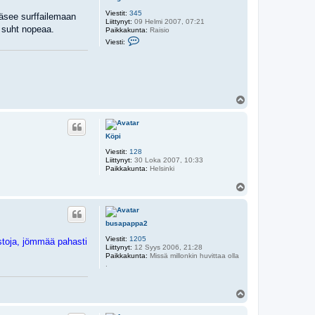
Viestit:
345
ääsee surffailemaan
Liittynyt:
09 Helmi 2007, 07:21
n suht nopeaa.
Paikkakunta:
Raisio
V
Viesti:
i
e
s
t
i
J
o
Y
r
l
g
ö
o
s
s
Köpi
Viestit:
128
Liittynyt:
30 Loka 2007, 10:33
Paikkakunta:
Helsinki
Y
l
ö
s
busapappa2
Viestit:
1205
ustoja, jömmää pahasti
Liittynyt:
12 Syys 2006, 21:28
Paikkakunta:
Missä millonkin huvittaa olla
.
Y
l
ö