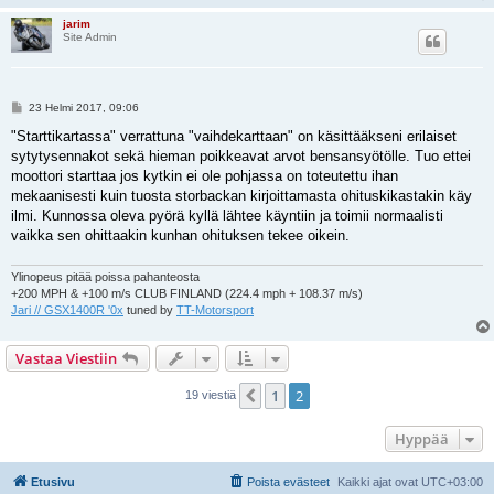
jarim
Site Admin
V
23 Helmi 2017, 09:06
i
e
"Starttikartassa" verrattuna "vaihdekarttaan" on käsittääkseni erilaiset
s
sytytysennakot sekä hieman poikkeavat arvot bensansyötölle. Tuo ettei
t
i
moottori starttaa jos kytkin ei ole pohjassa on toteutettu ihan
mekaanisesti kuin tuosta storbackan kirjoittamasta ohituskikastakin käy
ilmi. Kunnossa oleva pyörä kyllä lähtee käyntiin ja toimii normaalisti
vaikka sen ohittaakin kunhan ohituksen tekee oikein.
Ylinopeus pitää poissa pahanteosta
+200 MPH & +100 m/s CLUB FINLAND (224.4 mph + 108.37 m/s)
Jari // GSX1400R '0x
tuned by
TT-Motorsport
Vastaa Viestiin
1
2
Edellinen
19 viestiä
Hyppää
Etusivu
Poista evästeet
Kaikki ajat ovat
UTC+03:00