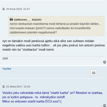
V
25 Kesä 2015, 21:47
i
e
s
kaikkonen___ kirjoitti:
t
i
nyt toi storbackan mainitsema modi tehtynä ja ainakin käyntiin lähtee...
mut osaaks kukaan (jarim?) sanoa vaikuttaako toi ecueditorilla
säätämiseen jotenkin negatiivisesti?
nyt on tämäkin modi penkissä ajettu eikä ollut sen suhteen mitään
ongelmia vaikka uusi kartta tulikin... eli jos joku joskus ton anturin poistoa
miettii niin toi "storbacka" modi toimii.
SMR
YyyVee
V
21 Helmi 2017, 13:19
i
e
Voisiko joku selventää mikä tämä "startti kartta" on? Moottori ei starttaa,
s
jos ei kytkin pohjassa - ts. mikrokytkin on/off.
t
i
Miksi on erikseen startti kartta ECU:ssa?:(