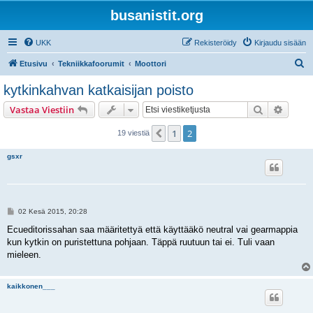
busanistit.org
UKK
Rekisteröidy
Kirjaudu sisään
E
Etusivu
Tekniikkafoorumit
Moottori
t
kytkinkahvan katkaisijan poisto
s
Etsi
Tarken
Vastaa Viestiin
i
1
2
Edellinen
19 viestiä
gsxr
V
02 Kesä 2015, 20:28
i
e
Ecueditorissahan saa määritettyä että käyttääkö neutral vai gearmappia
s
kun kytkin on puristettuna pohjaan. Täppä ruutuun tai ei. Tuli vaan
t
i
mieleen.
kaikkonen___