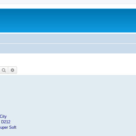
Etsi
Tarkennettu haku
City
R D212
uper Soft