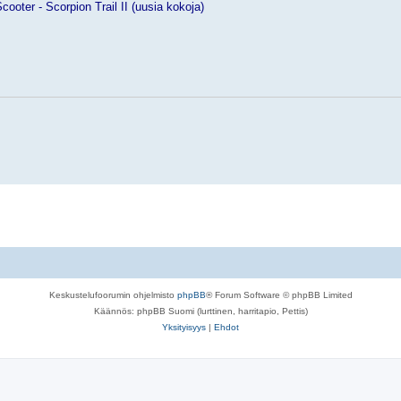
ooter - Scorpion Trail II (uusia kokoja)
Keskustelufoorumin ohjelmisto
phpBB
® Forum Software © phpBB Limited
Käännös: phpBB Suomi (lurttinen, harritapio, Pettis)
Yksityisyys
|
Ehdot