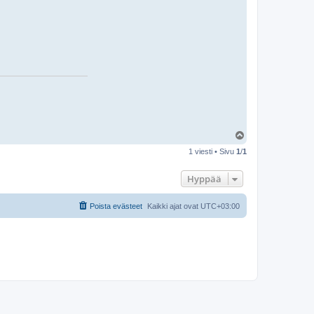
s
t
i
m
p
r
e
n
k
a
a
t
Y
l
1 viesti • Sivu
1
/
1
ö
s
Hyppää
Poista evästeet
Kaikki ajat ovat
UTC+03:00