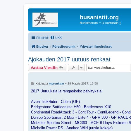
busanistit.org
Bussifoorumi :: D-kortillisille ;)
Pikalinkit
UKK
Etusivu
Pörssifoorumit
Yritysten ilmoitukset
Ajokauden 2017 uutuus renkaat
Vastaa Viestiin
V
Kirjoittaja
mprenkaat
»
28 Maalis 2017, 16:58
i
e
2017 Uutuuksia ja rengaskoko päivityksiä
s
t
i
Avon TrekRider - Cobra (OE)
Bridgestone Battlecruise H50 - Battlecross X10
Continental RoadAttack 3 - ContiTour - ContiLegend - Conti
Dunlop Sportsmart 2 Max - Elite 4 - GPR 300 - GP RACE
Metzeler Sportec Street - MC360 - MCE 6 Days Extreme S
Michelin Power RS - Anakee Wild (uusia kokoja)