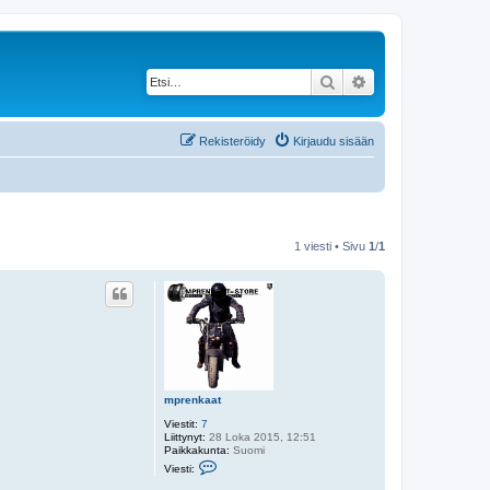
Etsi
Tarkennettu haku
Rekisteröidy
Kirjaudu sisään
1 viesti • Sivu
1
/
1
mprenkaat
Viestit:
7
Liittynyt:
28 Loka 2015, 12:51
Paikkakunta:
Suomi
V
Viesti:
i
e