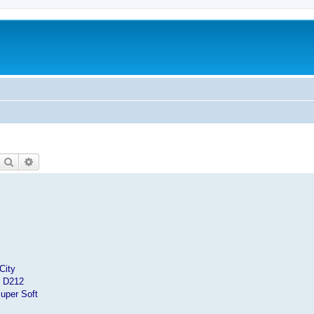
Etsi
Tarkennettu haku
City
R D212
uper Soft