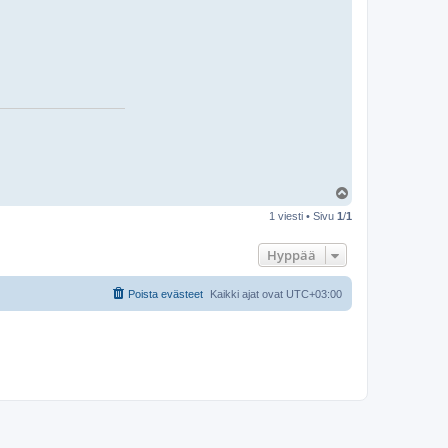
s
t
i
m
p
r
e
n
k
a
a
t
Y
l
1 viesti • Sivu
1
/
1
ö
s
Hyppää
Poista evästeet
Kaikki ajat ovat
UTC+03:00