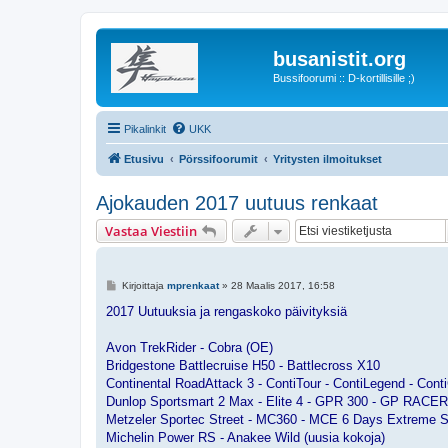
busanistit.org
Bussifoorumi :: D-kortillisille ;)
Pikalinkit
UKK
Etusivu
Pörssifoorumit
Yritysten ilmoitukset
Ajokauden 2017 uutuus renkaat
Vastaa Viestiin
V
Kirjoittaja
mprenkaat
»
28 Maalis 2017, 16:58
i
e
2017 Uutuuksia ja rengaskoko päivityksiä
s
t
i
Avon TrekRider - Cobra (OE)
Bridgestone Battlecruise H50 - Battlecross X10
Continental RoadAttack 3 - ContiTour - ContiLegend - Conti
Dunlop Sportsmart 2 Max - Elite 4 - GPR 300 - GP RACE
Metzeler Sportec Street - MC360 - MCE 6 Days Extreme S
Michelin Power RS - Anakee Wild (uusia kokoja)