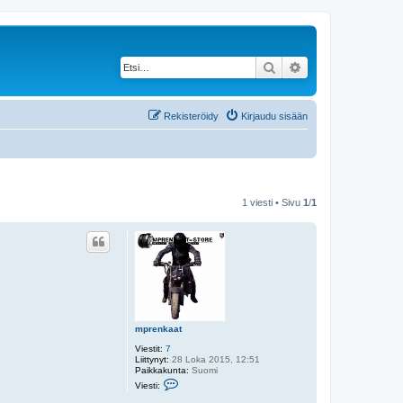
Etsi
Tarkennettu haku
Rekisteröidy
Kirjaudu sisään
1 viesti • Sivu
1
/
1
mprenkaat
Viestit:
7
Liittynyt:
28 Loka 2015, 12:51
Paikkakunta:
Suomi
V
Viesti:
i
e