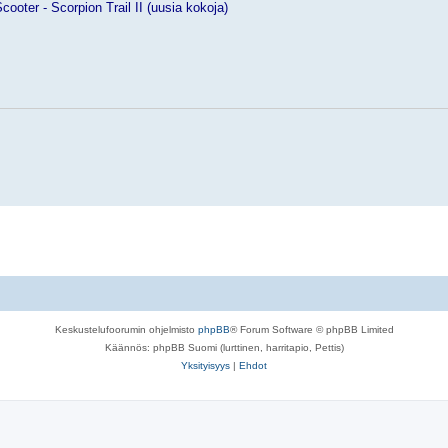
ooter - Scorpion Trail II (uusia kokoja)
Keskustelufoorumin ohjelmisto
phpBB
® Forum Software © phpBB Limited
Käännös: phpBB Suomi (lurttinen, harritapio, Pettis)
Yksityisyys
|
Ehdot