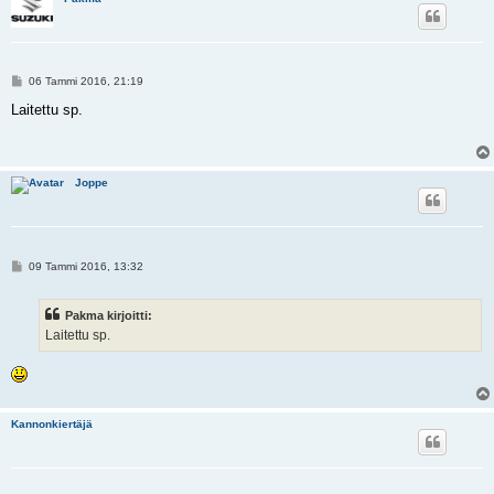
V
06 Tammi 2016, 21:19
i
e
Laitettu sp.
s
t
i
Joppe
V
09 Tammi 2016, 13:32
i
e
s
Pakma kirjoitti:
t
i
Laitettu sp.
Kannonkiertäjä