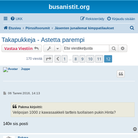
busanistit.org
UKK
Rekisteröidy
Kirjaudu sisään
E
Etusivu
Pörssifoorumit
Jäsenten junailemat kimppatilaukset
t
Takapukkeja - Astetta parempi
s
Etsi
Tarken
Vastaa Viestiin
i
Sivu
12
/
12
1
8
9
10
11
12
Edellinen
170 viestiä
…
Joppe
V
06 Tammi 2016, 14:13
i
e
s
Pakma kirjoitti:
t
i
Velipojan 1000 z kawasaakkeli tartteis tuollaisen pukin.Hinta?
140¤ sis.posti
Pakma