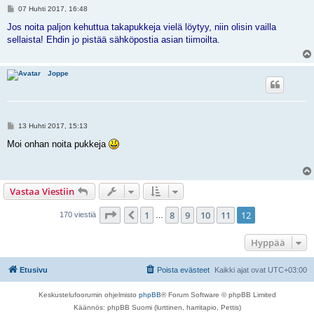
V
07 Huhti 2017, 16:48
i
e
Jos noita paljon kehuttua takapukkeja vielä löytyy, niin olisin vailla
s
sellaista! Ehdin jo pistää sähköpostia asian tiimoilta.
t
i
Joppe
V
13 Huhti 2017, 15:13
i
e
Moi onhan noita pukkeja
s
t
i
Vastaa Viestiin
Sivu
12
/
12
1
8
9
10
11
12
Edellinen
170 viestiä
…
Hyppää
Etusivu
Poista evästeet
Kaikki ajat ovat
UTC+03:00
Keskustelufoorumin ohjelmisto
phpBB
® Forum Software © phpBB Limited
Käännös: phpBB Suomi (lurttinen, harritapio, Pettis)