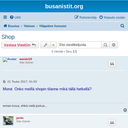
busanistit.org
UKK
Rekisteröidy
Kirjaudu sisään
E
Etusivu
Yleinen
Ylläpidon foorumi
t
Shop
s
Etsi
Tarken
Vastaa Viestiin
i
4 viestiä • Sivu
1
/
1
waiski10
Site Admin
V
21 Touko 2017, 01:03
i
e
Morot. Onko meillä shopin tilanne mikä tällä hetkellä?
s
t
i
ennen kova, ehkä vielä joskus...
jarim
Site Admin