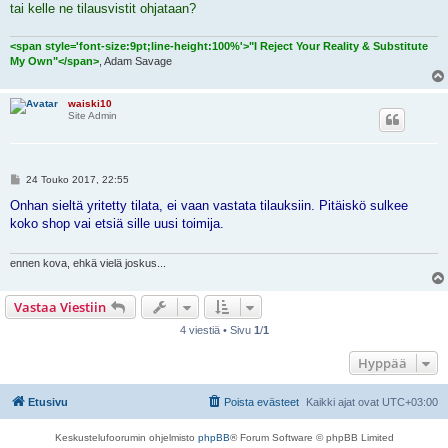
tai kelle ne tilausvistit ohjataan?
<span style='font-size:9pt;line-height:100%'>"I Reject Your Reality & Substitute
My Own"</span>
, Adam Savage
waiski10
Site Admin
V
24 Touko 2017, 22:55
i
e
Onhan sieltä yritetty tilata, ei vaan vastata tilauksiin. Pitäiskö sulkee
s
koko shop vai etsiä sille uusi toimija.
t
i
ennen kova, ehkä vielä joskus...
Vastaa Viestiin
4 viestiä • Sivu
1
/
1
Hyppää
Etusivu
Poista evästeet
Kaikki ajat ovat
UTC+03:00
Keskustelufoorumin ohjelmisto
phpBB
® Forum Software © phpBB Limited