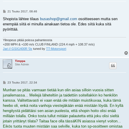
V
21 Touko 2017, 08:46
i
e
Shopista lähtee tilaus
busashop@gmail.com
osoitteeseen mutta sen
s
enempää siitä ei minulla ainakaan tietoa ole. Edes siitä kuka sitä
t
i
pyörittää.
Ylinopeus pitää poissa pahanteosta
+200 MPH & +100 m/s CLUB FINLAND (224.4 mph + 108.37 m/s)
Jari // GSX1400R '0x
tuned by
TT-Motorsport
Timppa
Site Admin
V
23 Touko 2017, 22:34
i
e
Munhan se pitäs varmaan tietää kun olin asiaa silloin vuosia sitten
s
junailemassa... Meilejä läheteltiin ja taidettiin soitellakkin ko henkilön
t
i
kanssa. Valitettavasti ei vaan enää ole mitään muistikuvaa, kuka tämä
heebo oli, enkä noita vanhoja viestejäkään enää mistään löydä. En kyllä
hengitystä pidättäisi sen asian puolesta, että shopin hoito olisi enää
millään tolalla. Onko tosta tullut mitään palautetta että joku olisi sieltä
jotain yrittänyt tilata? Taitaa face olla tässäKIN asiassa vienyt voiton...
Eikös tuota muuten mistään saa selville, kuka ton sp-osoitteen omistaa