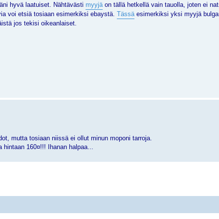
stäni hyvä laatuiset. Nähtävästi
myyjä
on tällä hetkellä vain tauolla, joten ei n
ia voi etsiä tosiaan esimerkiksi ebaystä.
Tässä
esimerkiksi yksi myyjä bulgar
stä jos tekisi oikeanlaiset.
ot, mutta tosiaan niissä ei ollut minun moponi tarroja.
a hintaan 160¤!!! Ihanan halpaa...