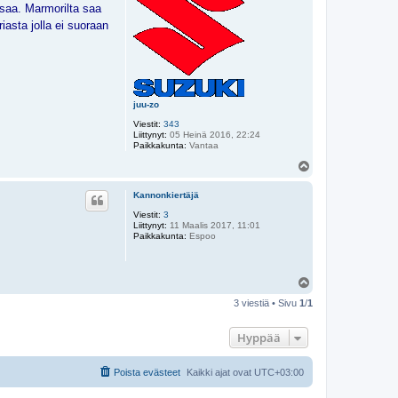
atsaa. Marmorilta saa
iasta jolla ei suoraan
juu-zo
Viestit:
343
Liittynyt:
05 Heinä 2016, 22:24
Paikkakunta:
Vantaa
Y
l
ö
Kannonkiertäjä
s
Viestit:
3
Liittynyt:
11 Maalis 2017, 11:01
Paikkakunta:
Espoo
Y
l
3 viestiä • Sivu
1
/
1
ö
s
Hyppää
Poista evästeet
Kaikki ajat ovat
UTC+03:00