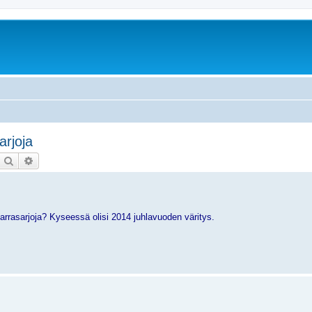
arjoja
Etsi
Tarkennettu haku
 tarrasarjoja? Kyseessä olisi 2014 juhlavuoden väritys.