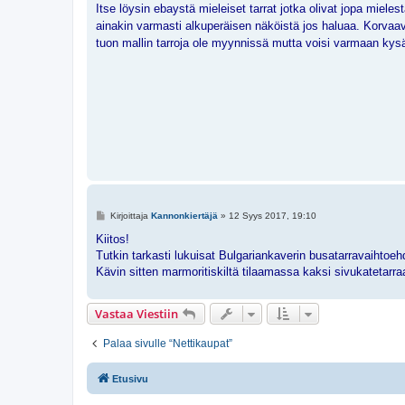
e
Itse löysin ebaystä mieleiset tarrat jotka olivat jopa miele
s
ainakin varmasti alkuperäisen näköistä jos haluaa. Korvaav
t
i
tuon mallin tarroja ole myynnissä mutta voisi varmaan kysäi
V
Kirjoittaja
Kannonkiertäjä
»
12 Syys 2017, 19:10
i
e
Kiitos!
s
Tutkin tarkasti lukuisat Bulgariankaverin busatarravaihtoehd
t
i
Kävin sitten marmoritiskiltä tilaamassa kaksi sivukatetarra
Vastaa Viestiin
Palaa sivulle “Nettikaupat”
Etusivu