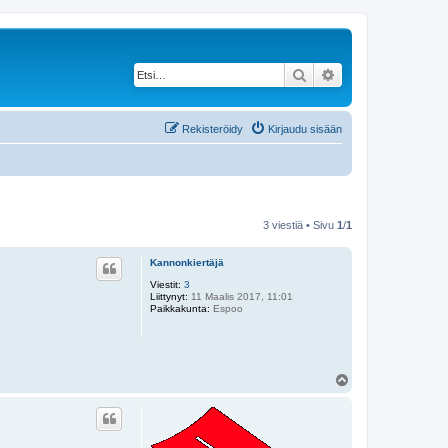
Etsi
Tarkennettu haku
Rekisteröidy
Kirjaudu sisään
3 viestiä • Sivu
1
/
1
Kannonkiertäjä
Viestit:
3
Liittynyt:
11 Maalis 2017, 11:01
Paikkakunta:
Espoo
Y
l
ö
s