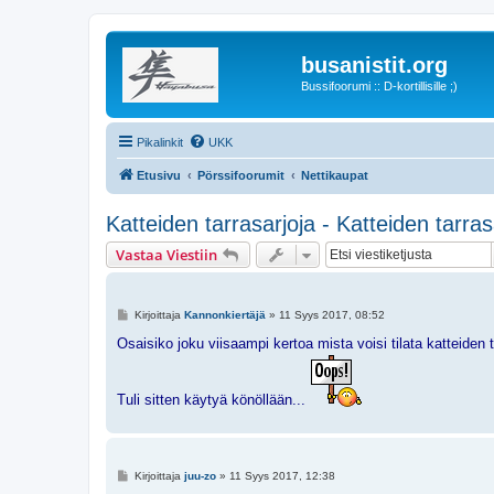
busanistit.org
Bussifoorumi :: D-kortillisille ;)
Pikalinkit
UKK
Etusivu
Pörssifoorumit
Nettikaupat
Katteiden tarrasarjoja - Katteiden tarras
Vastaa Viestiin
V
Kirjoittaja
Kannonkiertäjä
»
11 Syys 2017, 08:52
i
e
Osaisiko joku viisaampi kertoa mista voisi tilata katteiden
s
t
i
Tuli sitten käytyä könöllään...
V
Kirjoittaja
juu-zo
»
11 Syys 2017, 12:38
i