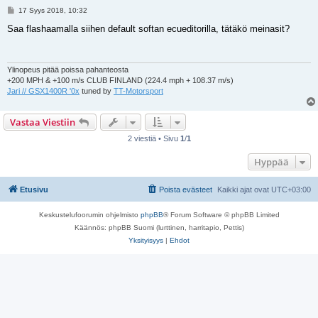
V
17 Syys 2018, 10:32
i
e
Saa flashaamalla siihen default softan ecueditorilla, tätäkö meinasit?
s
t
i
Ylinopeus pitää poissa pahanteosta
+200 MPH & +100 m/s CLUB FINLAND (224.4 mph + 108.37 m/s)
Jari // GSX1400R '0x
tuned by
TT-Motorsport
Vastaa Viestiin
2 viestiä • Sivu
1
/
1
Hyppää
Etusivu
Poista evästeet
Kaikki ajat ovat
UTC+03:00
Keskustelufoorumin ohjelmisto
phpBB
® Forum Software © phpBB Limited
Käännös: phpBB Suomi (lurttinen, harritapio, Pettis)
Yksityisyys
|
Ehdot