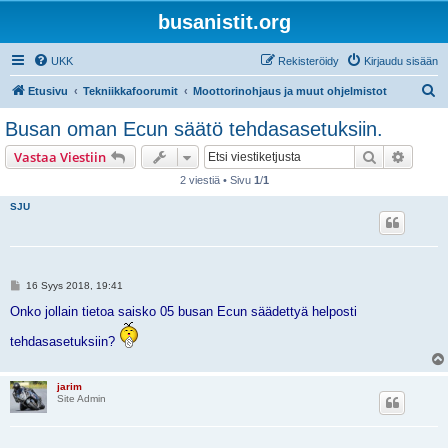
busanistit.org
UKK
Rekisteröidy
Kirjaudu sisään
E
Etusivu
Tekniikkafoorumit
Moottorinohjaus ja muut ohjelmistot
t
Busan oman Ecun säätö tehdasasetuksiin.
s
Etsi
Tarken
Vastaa Viestiin
i
2 viestiä • Sivu
1
/
1
SJU
V
16 Syys 2018, 19:41
i
e
Onko jollain tietoa saisko 05 busan Ecun säädettyä helposti
s
t
tehdasasetuksiin?
i
jarim
Site Admin