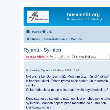
busanistit.org
Bussifoorumi :: D-kortillisille ;)
Pikalinkit
UKK
Etusivu
Tekniikkafoorumit
Moottori
Ryhmä - Sylinteri
Vastaa Viestiin
V
Kirjoittaja
YyyVee
»
06 Marras 2018, 16:49
i
e
Nyt olisi 2 kpl Gen1 ryhmää. Molemmissa männät "vähän"
s
leikanneet kiinni. Toinen ryhmä tulee ahdettuun moottoriin
t
i
vartille.
Onko ehdotuksia miten noista saisi vielä käyttökelpoiset?
Koneistamossa sanottiin, että hoonikivi ei tehoa pinnoitett
sylinteriin. Männän rippeet pitää raaputtaa pois - muuten
kivi hajoaa siihen.