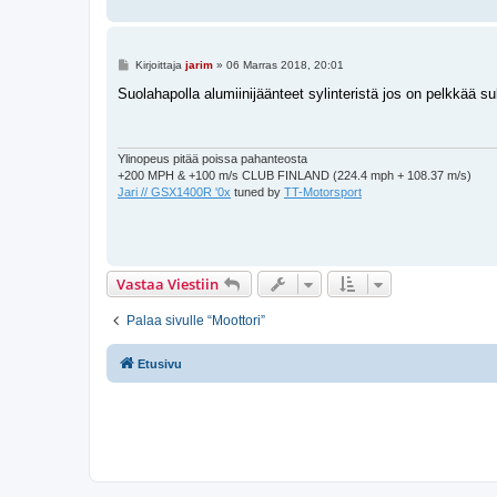
V
Kirjoittaja
jarim
»
06 Marras 2018, 20:01
i
e
Suolahapolla alumiinijäänteet sylinteristä jos on pelkkää s
s
t
i
Ylinopeus pitää poissa pahanteosta
+200 MPH & +100 m/s CLUB FINLAND (224.4 mph + 108.37 m/s)
Jari // GSX1400R '0x
tuned by
TT-Motorsport
Vastaa Viestiin
Palaa sivulle “Moottori”
Etusivu