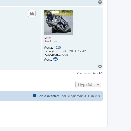
Y
l
ö
s
jarim
Site Admin
Viestit:
4620
Liittynyt:
23 Touko 2004, 17:42
Paikkakunta:
Oulu
V
Viesti:
i
e
Y
s
l
t
2 viestiä • Sivu
1
/
1
ö
i
s
j
a
Hyppää
r
i
m
Poista evästeet
Kaikki ajat ovat
UTC+03:00