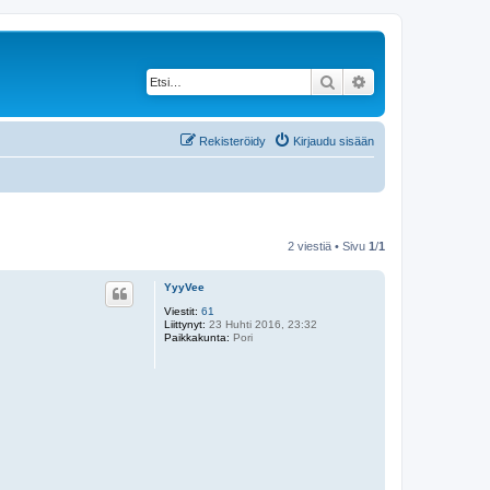
Etsi
Tarkennettu haku
Rekisteröidy
Kirjaudu sisään
2 viestiä • Sivu
1
/
1
YyyVee
Viestit:
61
Liittynyt:
23 Huhti 2016, 23:32
Paikkakunta:
Pori