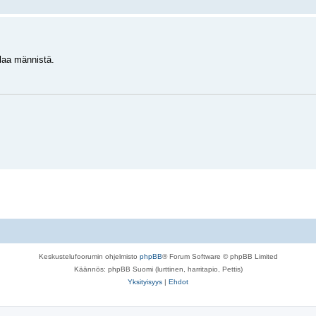
ulaa männistä.
Keskustelufoorumin ohjelmisto
phpBB
® Forum Software © phpBB Limited
Käännös: phpBB Suomi (lurttinen, harritapio, Pettis)
Yksityisyys
|
Ehdot