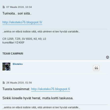
V
07 Maalis 2016, 10:34
i
e
Turinoita.. sori siitä..
s
t
i
http://ekoteko76.blogspot.fi/
..ankka on elävä todiste siitä, että uiminen ei tee hyvää vartalolle..
CR 125R, TZR, SV 650S, K0, K9, L0
kuntofillari YZ400F
TEAM CAMPARI
Ekoteko
V
28 Maalis 2016, 01:56
i
e
Tuosta tuoreimmat:
http://ekoteko76.blogspot.fi
s
t
i
Sinkki kireelle hyvät herrat, mutta kortti taskussa.
..ankka on elävä todiste siitä, että uiminen ei tee hyvää vartalolle..