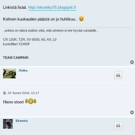
Linkistä lisää.
http://ekoteko76.blogspot.fi
Kolmen kuukauden päästä on jo huhtikuu..
..ankka on elävä todiste siitä, että uiminen ei tee hyvää vartalolle..
CR 125R, TZR, SV 650S, K0, K9, L0
kuntofillari YZ400F
TEAM CAMPARI
Sotka
V
25 Tammi 2016, 12:17
i
e
Hieno stoori
s
t
i
Ekoteko