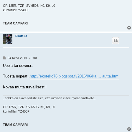
CR 125R, TZR, SV 650S, K0, K9, L0
kuntofillari YZ400F
TEAM CAMPARI
Ekoteko
V
04 Kesä 2016, 23:00
i
e
Uppia tai downia..
s
t
i
Tuosta nopeat..
http://ekoteko76.blogspot.fi/2016/06/ka ... autta.html
Kovaa mutta turvallisesti!
..ankka on elävä todiste siitä, että uiminen ei tee hyvää vartalolle..
CR 125R, TZR, SV 650S, K0, K9, L0
kuntofillari YZ400F
TEAM CAMPARI