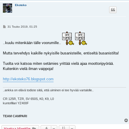
Ekoteko
V
31 Touko 2019, 01:25
i
e
s
t
..kuulu mitenkään tälle voorumille..
i
Mutta tervehdys kaikille nykyisille busanisteille, entiseltä busanistilta!
Tuolta voi katsoa miten setämies yrittää vielä ajaa moottoripyörää.
Kuitenkin vielä ilman vaippoja!
http://ekoteko76.blogspot.com
..ankka on elävä todiste siitä, että uiminen ei tee hyvää vartalolle..
CR 125R, TZR, SV 650S, K0, K9, L0
kuntofillari YZ400F
TEAM CAMPARI
Vastaa Viestiin