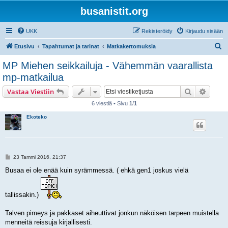
busanistit.org
UKK
Rekisteröidy
Kirjaudu sisään
E
Etusivu
Tapahtumat ja tarinat
Matkakertomuksia
t
MP Miehen seikkailuja - Vähemmän vaarallista
s
mp-matkailua
i
Etsi
Tarken
Vastaa Viestiin
6 viestiä • Sivu
1
/
1
Ekoteko
V
23 Tammi 2016, 21:37
i
e
Busaa ei ole enää kuin syrämmessä. ( ehkä gen1 joskus vielä
s
t
i
tallissakin.)
Talven pimeys ja pakkaset aiheuttivat jonkun näköisen tarpeen muistella
menneitä reissuja kirjallisesti.