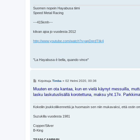
Suomen nopein Hayabusa tiimi
Speed Metal Racing
---415kmh---
kilvan ajoa jo vuodesta 2012
http://www.youtube.com/watch?v=apDqrdTIik4
"La Hayabusa è bella, quando vince"
V
Kirjoittaja
Timba
»
02 Helmi 2020, 00:36
i
e
Muuten en ota kantaa, kun en vielä käynyt messuilla, mutt
s
lasku laskutuslisällä korotettuna, maksu yht.17¤. Parkkima
t
i
Kokeilin joukkoliikennettä ja huomasin sen niin mukavaksi, että ostin o
Suzukilla vuodesta 1981
Copper/Silver
B-King
TEAM CAMPARI