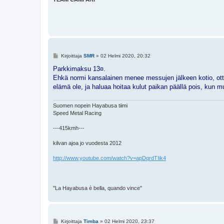
V
Kirjoittaja
SMR
»
02 Helmi 2020, 20:32
i
e
Parkkimaksu 13¤.
s
Ehkä normi kansalainen menee messujen jälkeen kotio, otta
t
i
elämä ole, ja haluaa hoitaa kulut paikan päällä pois, kun mu
Suomen nopein Hayabusa tiimi
Speed Metal Racing
---415kmh---
kilvan ajoa jo vuodesta 2012
http://www.youtube.com/watch?v=apDqrdTIik4
"La Hayabusa è bella, quando vince"
V
Kirjoittaja
Timba
»
02 Helmi 2020, 23:37