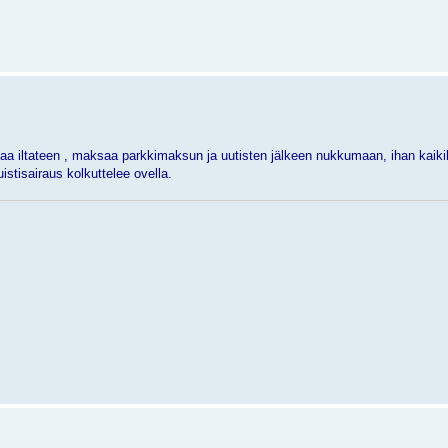
a iltateen , maksaa parkkimaksun ja uutisten jälkeen nukkumaan, ihan kaikil
istisairaus kolkuttelee ovella.