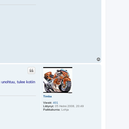
Y
l
ö
s
unohtuu, tulee kotiin
Timba
Viestit:
401
Liittynyt:
05 Helmi 2008, 20:49
Paikkakunta:
Lohja