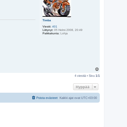
Timba
Viestit:
401
Liittynyt:
05 Helmi 2008, 20:49
Paikkakunta:
Lohja
Y
l
4 viestiä • Sivu
1
/
1
ö
s
Hyppää
Poista evästeet
Kaikki ajat ovat
UTC+03:00