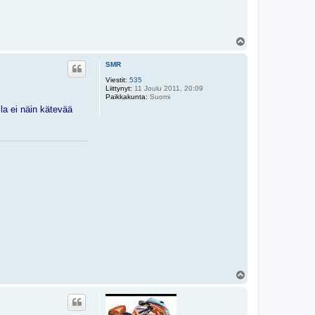
Y
l
ö
SMR
s
Viestit:
535
Liittynyt:
11 Joulu 2011, 20:09
Paikkakunta:
Suomi
la ei näin kätevää
Y
l
ö
s