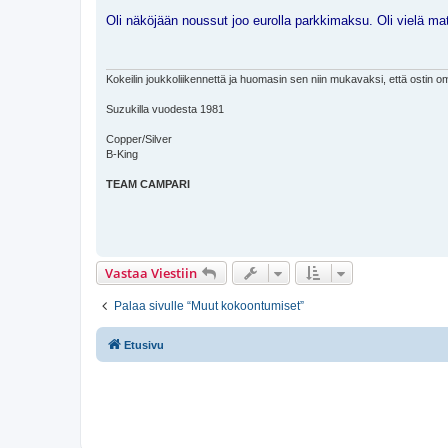
i
e
Oli näköjään noussut joo eurolla parkkimaksu. Oli vielä ma
s
t
i
Kokeilin joukkoliikennettä ja huomasin sen niin mukavaksi, että ostin o
Suzukilla vuodesta 1981
Copper/Silver
B-King
TEAM CAMPARI
Vastaa Viestiin
Palaa sivulle “Muut kokoontumiset”
Etusivu