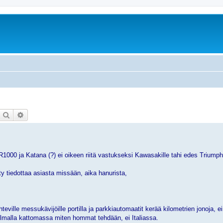
Etsi
Tarkennettu haku
000 ja Katana (?) ei oikeen riitä vastukseksi Kawasakille tahi edes Triumphi
tty tiedottaa asiasta missään, aika hanurista,
ähteville messukävijöille portilla ja parkkiautomaatit kerää kilometrien jonoja, ei
ilmalla kattomassa miten hommat tehdään, ei Italiassa.