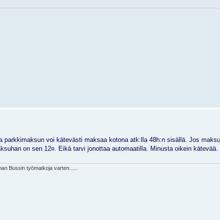
a parkkimaksun voi kätevästi maksaa kotona atk:lla 48h:n sisällä. Jos maksu 
ksuhan on sen 12¤. Eikä tarvi jonottaa automaatilla. Minusta oikein kätevää.
man Bussin työmatkoja varten......