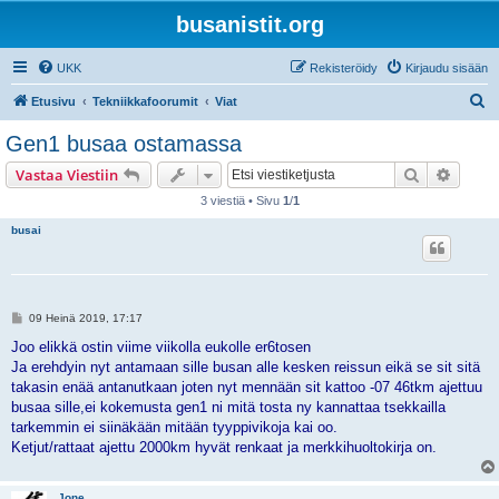
busanistit.org
UKK
Rekisteröidy
Kirjaudu sisään
E
Etusivu
Tekniikkafoorumit
Viat
t
Gen1 busaa ostamassa
s
Etsi
Tarken
Vastaa Viestiin
i
3 viestiä • Sivu
1
/
1
busai
V
09 Heinä 2019, 17:17
i
e
Joo elikkä ostin viime viikolla eukolle er6tosen
s
Ja erehdyin nyt antamaan sille busan alle kesken reissun eikä se sit sitä
t
i
takasin enää antanutkaan joten nyt mennään sit kattoo -07 46tkm ajettuu
busaa sille,ei kokemusta gen1 ni mitä tosta ny kannattaa tsekkailla
tarkemmin ei siinäkään mitään tyyppivikoja kai oo.
Ketjut/rattaat ajettu 2000km hyvät renkaat ja merkkihuoltokirja on.
Jone