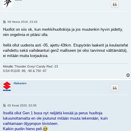
V
09 Heinä 2019, 23:43
i
e
Huollot on siis ok, kun merkkihuoltokirja ja jos muutenkin hyvin pidetty,
s
niin ongelmia ei pitäisi olla.
t
i
Itellä ollut uudesta asti -05, ajettu 43tkm. Etupyörän laakerit ja keulastefat
vaihdettu sekä vaihdeanturi gen2 malliseen (ei olisi tarvinnut välttämättä),
ei mitään muita korjauksia.
Metallic Thunder Grey/ Candy Red -23
GSX-R1100 -86, -90 & 750 -87
Hakanen
V
02 Kesä 2020, 02:06
i
e
Itsellä ollut Gen 1 busa nyt neljättä kesää ja perus huoltoja
s
lukuunottamatta en ole joutunut mitään muuta tekemään, kuin
t
i
vaihtamaan öljypropun tiivisteen.
Kaikin puolin hieno peli.