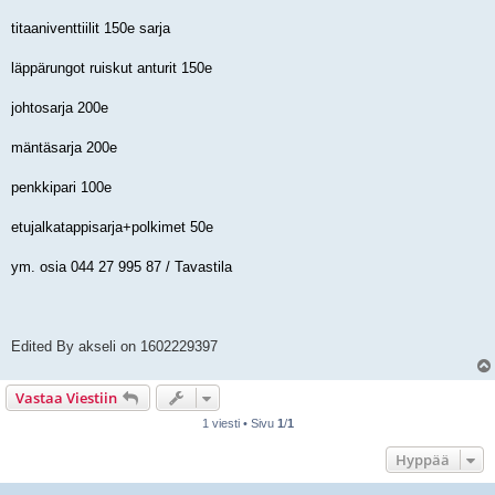
titaaniventtiilit 150e sarja
läppärungot ruiskut anturit 150e
johtosarja 200e
mäntäsarja 200e
penkkipari 100e
etujalkatappisarja+polkimet 50e
ym. osia 044 27 995 87 / Tavastila
Edited By akseli on 1602229397
Vastaa Viestiin
1 viesti • Sivu
1
/
1
Hyppää