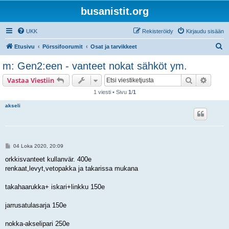
busanistit.org
UKK
Rekisteröidy
Kirjaudu sisään
E
Etusivu
Pörssifoorumit
Osat ja tarvikkeet
t
m: Gen2:een - vanteet nokat sähköt ym.
s
Etsi
Tarken
Vastaa Viestiin
i
1 viesti • Sivu
1
/
1
akseli
V
04 Loka 2020, 20:09
i
e
orkkisvanteet kullanvär. 400e
s
renkaat,levyt,vetopakka ja takarissa mukana
t
i
takahaarukka+ iskari+linkku 150e
jarrusatulasarja 150e
nokka-akselipari 250e