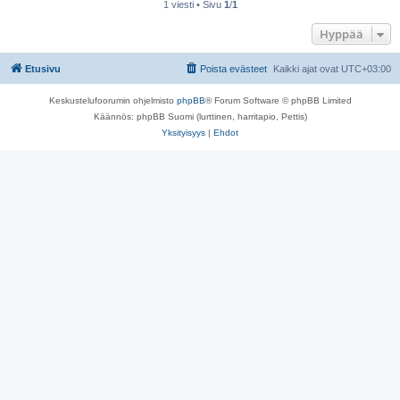
1 viesti • Sivu
1
/
1
Hyppää
Etusivu
Poista evästeet
Kaikki ajat ovat
UTC+03:00
Keskustelufoorumin ohjelmisto
phpBB
® Forum Software © phpBB Limited
Käännös: phpBB Suomi (lurttinen, harritapio, Pettis)
Yksityisyys
|
Ehdot