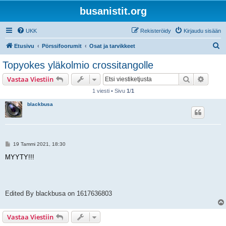
busanistit.org
UKK
Rekisteröidy
Kirjaudu sisään
E
Etusivu
Pörssifoorumit
Osat ja tarvikkeet
t
Topyokes yläkolmio crossitangolle
s
Etsi
Tarken
Vastaa Viestiin
i
1 viesti • Sivu
1
/
1
blackbusa
V
19 Tammi 2021, 18:30
i
e
MYYTY!!!
s
t
i
Edited By blackbusa on 1617636803
Vastaa Viestiin