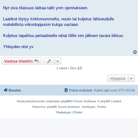
Nyt oiva tilaisuus laittaa tallit ynm ojennukseen.
Laatikot löytyy kirkkonummelta, nouto tai kuljetus lähiseudulle
mahdollista viikonloppuisin kuluja vastaan.
Kuljetus tapahtuu periaatteella rahat tilille sen jälkeen tavara liikkuu.
Yhteyden otot yv
Vastaa Viestiin
1 viesti • Sivu
1
/
1
Hyppää
Etusivu
Poista evästeet
Kaikki ajat ovat
UTC+03:00
Keskustelufoorumin ohjelmisto
phpBB
® Forum Software © phpBB Limited
Käännös: phpBB Suomi (lurttinen, harritapio, Pettis)
Yksityisyys
|
Ehdot