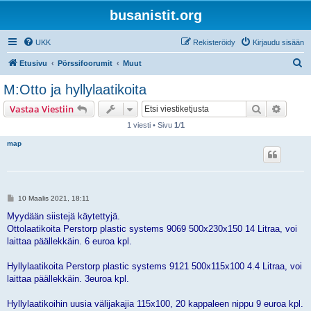
busanistit.org
UKK
Rekisteröidy
Kirjaudu sisään
E
Etusivu
Pörssifoorumit
Muut
t
M:Otto ja hyllylaatikoita
s
Etsi
Tarken
Vastaa Viestiin
i
1 viesti • Sivu
1
/
1
map
V
10 Maalis 2021, 18:11
i
e
Myydään siistejä käytettyjä.
s
Ottolaatikoita Perstorp plastic systems 9069 500x230x150 14 Litraa, voi
t
i
laittaa päällekkäin. 6 euroa kpl.
Hyllylaatikoita Perstorp plastic systems 9121 500x115x100 4.4 Litraa, voi
laittaa päällekkäin. 3euroa kpl.
Hyllylaatikoihin uusia välijakajia 115x100, 20 kappaleen nippu 9 euroa kpl.