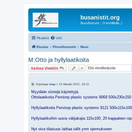
busanistit.org
Bussifoorumi :: D-kortillisille ;)
Pikalinkit
UKK
Etusivu
Pörssifoorumit
Muut
M:Otto ja hyllylaatikoita
Vastaa Viestiin
V
Kirjoittaja
map
»
10 Maalis 2021, 18:11
i
e
Myydään siistejä käytettyjä.
s
Ottolaatikoita Perstorp plastic systems 9069 500x230x150 14
t
i
Hyllylaatikoita Perstorp plastic systems 9121 500x115x100 4
Hyllylaatikoihin uusia välijakajia 115x100, 20 kappaleen nip
Nyt oiva tilaisuus laittaa tallit ynm ojennukseen.