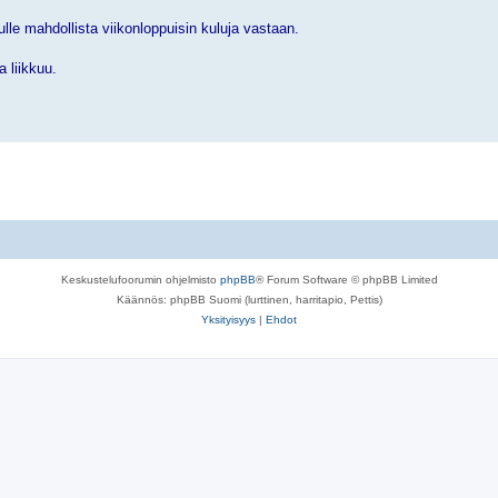
ulle mahdollista viikonloppuisin kuluja vastaan.
a liikkuu.
Keskustelufoorumin ohjelmisto
phpBB
® Forum Software © phpBB Limited
Käännös: phpBB Suomi (lurttinen, harritapio, Pettis)
Yksityisyys
|
Ehdot