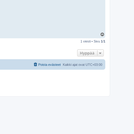
Y
l
1 viesti • Sivu
1
/
1
ö
s
Hyppää
Poista evästeet
Kaikki ajat ovat
UTC+03:00