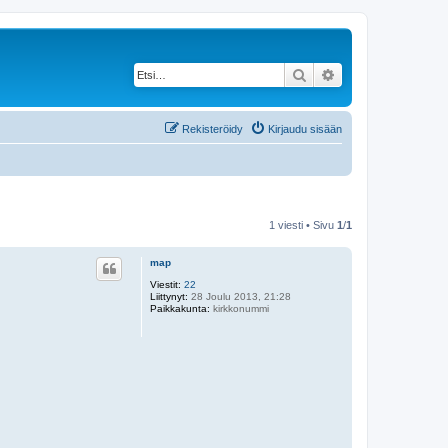
Etsi
Tarkennettu haku
Rekisteröidy
Kirjaudu sisään
1 viesti • Sivu
1
/
1
map
Viestit:
22
Liittynyt:
28 Joulu 2013, 21:28
Paikkakunta:
kirkkonummi