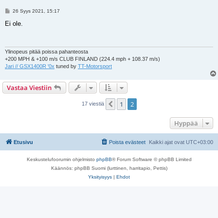
V
26 Syys 2021, 15:17
i
e
Ei ole.
s
t
i
Ylinopeus pitää poissa pahanteosta
+200 MPH & +100 m/s CLUB FINLAND (224.4 mph + 108.37 m/s)
Jari // GSX1400R '0x
tuned by
TT-Motorsport
Vastaa Viestiin
1
2
Edellinen
17 viestiä
Hyppää
Etusivu
Poista evästeet
Kaikki ajat ovat
UTC+03:00
Keskustelufoorumin ohjelmisto
phpBB
® Forum Software © phpBB Limited
Käännös: phpBB Suomi (lurttinen, harritapio, Pettis)
Yksityisyys
|
Ehdot