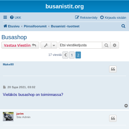
busanistit.org
UKK
Rekisteröidy
Kirjaudu sisään
E
Etusivu
Pörssifoorumit
Busanisti -tuotteet
t
Busashop
s
Etsi
Tarken
Vastaa Viestiin
i
1
2
Edellinen
17 viestiä
Make80
V
20 Syys 2021, 03:02
i
e
Vieläkös busashop on toiminnassa?
s
t
i
jarim
Site Admin