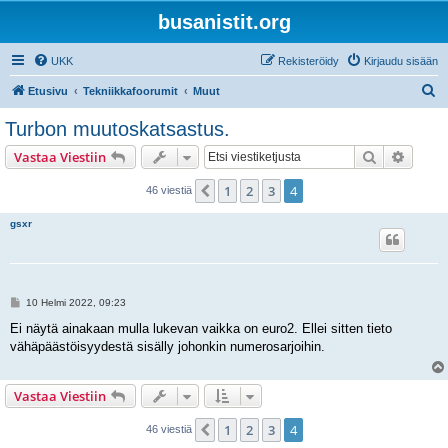
busanistit.org
UKK
Rekisteröidy
Kirjaudu sisään
E
Etusivu
Tekniikkafoorumit
Muut
t
Turbon muutoskatsastus.
s
Etsi
Tarken
Vastaa Viestiin
i
1
2
3
4
Edellinen
46 viestiä
gsxr
V
10 Helmi 2022, 09:23
i
e
Ei näytä ainakaan mulla lukevan vaikka on euro2. Ellei sitten tieto
s
vähäpäästöisyydestä sisälly johonkin numerosarjoihin.
t
i
Vastaa Viestiin
1
2
3
4
Edellinen
46 viestiä