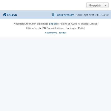
Hyppää
Etusivu
Poista evästeet
Kaikki ajat ovat
UTC+03:00
Keskustelufoorumin ohjelmisto
phpBB
® Forum Software © phpBB Limited
Käännös: phpBB Suomi (lurttinen, harritapio, Pettis)
Yksityisyys
|
Ehdot