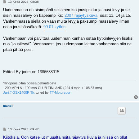
V
13 Kesä 2023, 08:38
i
e
Uudemmassa on sisimpänä sellainen iso jousiprikka ja jousi levy ja se
s
sisin massalevy on kapeampi ks:
2007 räjäytyskuva
, osat 13, 14 ja 15.
t
i
Vanhemmassa siellä on vaan muita levyjä paksumpi massalevy ilman
noita jousihässäköitä:
99-01 kytkin
.
Vanhempaan voi päivittää uudemman kunhan ostaa kytkinlevyjen lisäksi
nuo "jousilevyt". Vastaavasti jos uudempaan laittaa vanhemman niin ne
pitää jättää pois.
Edited By jarim on 1686638915
Ylinopeus pitää poissa pahanteosta
+200 MPH & +100 m/s CLUB FINLAND (224.4 mph + 108.37 m/s)
Jari // GSX1400R '0x
tuned by
TT-Motorsport
maneli
V
13 Kesä 2023, 09:47
i
e
Kiitoksia. Oon katsellut muualta noita räjäytys kuvia ja niissä on ollut