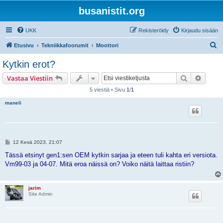
busanistit.org
UKK
Rekisteröidy
Kirjaudu sisään
E
Etusivu
Tekniikkafoorumit
Moottori
t
Kytkin erot?
s
Etsi
Tarken
Vastaa Viestiin
i
5 viestiä • Sivu
1
/
1
maneli
V
12 Kesä 2023, 21:07
i
e
Tässä etsinyt gen1:sen OEM kytkin sarjaa ja eteen tuli kahta eri versiota.
s
Vm99-03 ja 04-07. Mitä eroa näissä on? Voiko näitä laittaa ristiin?
t
i
jarim
Site Admin