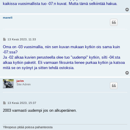
s
kaikissa vuosimallista tuo -07:n kuvat. Mutta tämä selkiintää hakua.
t
i
maneli
V
13 Kesä 2023, 11:33
i
e
Oma on -03 vuosimallia, niin sen kuvan mukaan kytkin ois sama kuin
s
-07:ssa?
t
i
Ja -02 alkaa kuvien perusteella olee tuo "uudempi" kytkin, silti -04:sta
alkaa kytkin paketit. Eli varmaan fiksuinta lienee purkaa kytkin ja katsoa
mitä se on syönyt ja sitten tehdä ostoksia.
jarim
Site Admin
V
13 Kesä 2023, 15:37
i
e
2003 varmasti uudempi jos on alkuperäinen.
s
t
i
Ylinopeus pitää poissa pahanteosta