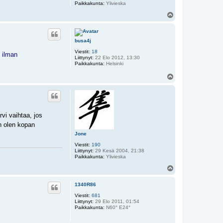
Paikkakunta:
Ylivieska
Y
l
ö
s
busa4j
Viestit:
18
 ilman
Liittynyt:
22 Elo 2012, 13:30
Paikkakunta:
Helsinki
Y
l
ö
s
rvi vaihtaa, jos
n olen kopan
Jone
Viestit:
190
Liittynyt:
29 Kesä 2004, 21:38
Paikkakunta:
Ylivieska
Y
l
ö
1340R86
s
Viestit:
681
Liittynyt:
29 Elo 2011, 01:54
Paikkakunta:
N60° E24°