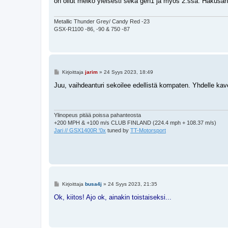
on ollut melko yleisesti sekä gen1 ja myös 2:ssa. Hakusanal
t
i
Metallic Thunder Grey/ Candy Red -23
GSX-R1100 -86, -90 & 750 -87
V
Kirjoittaja
jarim
»
24 Syys 2023, 18:49
i
e
Juu, vaihdeanturi sekoilee edellistä kompaten. Yhdelle kaver
s
t
i
Ylinopeus pitää poissa pahanteosta
+200 MPH & +100 m/s CLUB FINLAND (224.4 mph + 108.37 m/s)
Jari // GSX1400R '0x
tuned by
TT-Motorsport
V
Kirjoittaja
busa4j
»
24 Syys 2023, 21:35
i
e
Ok, kiitos! Ajo ok, ainakin toistaiseksi...
s
t
i