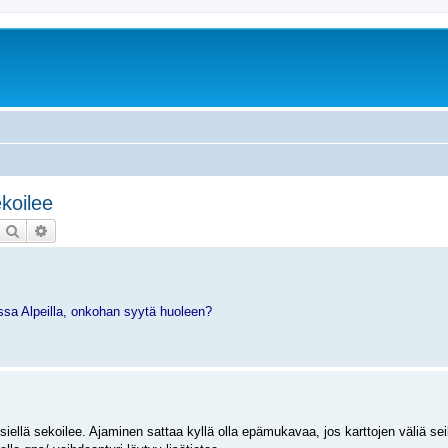
koilee
Etsi
Tarkennettu haku
ussa Alpeilla, onkohan syytä huoleen?
ö siellä sekoilee. Ajaminen sattaa kyllä olla epämukavaa, jos karttojen väliä se