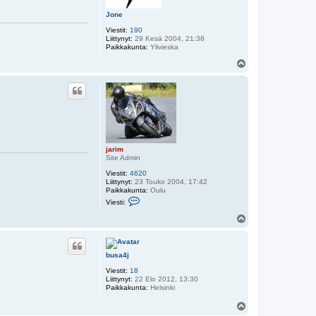
Jone
Viestit:
190
Liittynyt:
29 Kesä 2004, 21:38
Paikkakunta:
Ylivieska
Y
l
ö
s
jarim
Site Admin
Viestit:
4620
Liittynyt:
23 Touko 2004, 17:42
Paikkakunta:
Oulu
V
Viesti:
i
e
Y
s
l
t
ö
i
s
j
busa4j
a
r
Viestit:
18
i
Liittynyt:
22 Elo 2012, 13:30
m
Paikkakunta:
Helsinki
Y
l