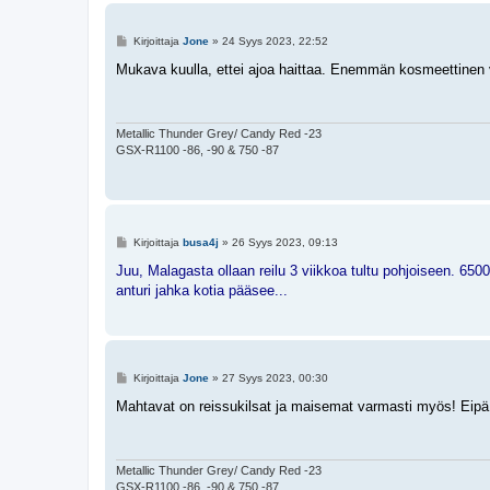
V
Kirjoittaja
Jone
»
24 Syys 2023, 22:52
i
e
Mukava kuulla, ettei ajoa haittaa. Enemmän kosmeettinen v
s
t
i
Metallic Thunder Grey/ Candy Red -23
GSX-R1100 -86, -90 & 750 -87
V
Kirjoittaja
busa4j
»
26 Syys 2023, 09:13
i
e
Juu, Malagasta ollaan reilu 3 viikkoa tultu pohjoiseen. 65
s
anturi jahka kotia pääsee...
t
i
V
Kirjoittaja
Jone
»
27 Syys 2023, 00:30
i
e
Mahtavat on reissukilsat ja maisemat varmasti myös! Eipä ole
s
t
i
Metallic Thunder Grey/ Candy Red -23
GSX-R1100 -86, -90 & 750 -87