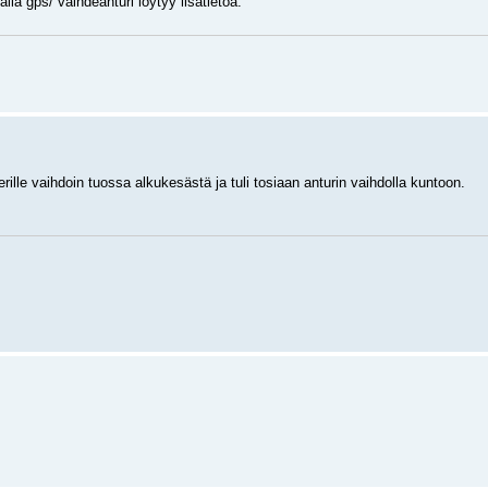
la gps/ vaihdeanturi löytyy lisätietoa.
ille vaihdoin tuossa alkukesästä ja tuli tosiaan anturin vaihdolla kuntoon.