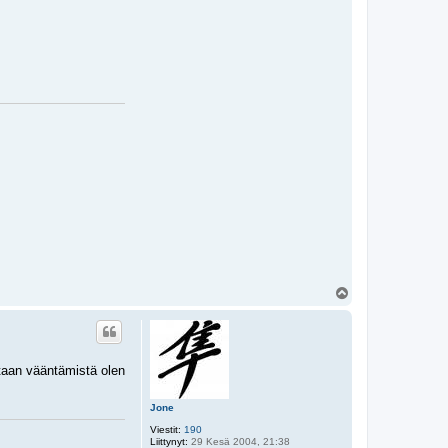
Y
l
ö
s
staan vääntämistä olen
Jone
Viestit:
190
Liittynyt:
29 Kesä 2004, 21:38