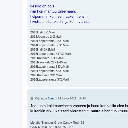
i
keskiö on pois
niin kori mahtuu tuleemaan,
helpommin kun lsen laakerin ensin
hivutta sieltä akselin ja korin välistä
2013Halli 5x1Maili
2013Joensuu 2X1Maili
2013Lappenranta S7X1Maili
2014Lappenranta S6X1Maili
2015Halli 6X1Maili
2015Lappenranta K17X1Maili
2015Kauhava 17X1Maili
2015Räyskälä 27X1/4Maili
2015Lappenranta S3X1Maili
2016Lappenranta K3X1Maili
2016Kauhava 3X1Maili
2016Lappeenranta 3X1Maili
V
Kirjoittaja
Jone
»
08 Loka 2023, 16:24
i
e
Joo tuota kakkosnelonen vanteen ja haarukan väliin olen ha
s
kuitenkin arkuuksissani vierastanut, mutta eihän tuo kruunu
t
i
Metallic Thunder Grey/ Candy Red -23
GSX-R1100 -86, -90 & 750 -87