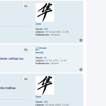
ö
s
Jone
Viestit:
190
Liittynyt:
29 Kesä 2004, 21:38
Paikkakunta:
Ylivieska
Y
l
ö
s
busa4j
Viestit:
18
itänee vaihtaa tuo
Liittynyt:
22 Elo 2012, 13:30
Paikkakunta:
Helsinki
Y
l
ö
s
lista matkaa.
Jone
Viestit:
190
Liittynyt:
29 Kesä 2004, 21:38