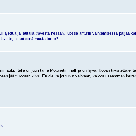
i ajettua ja lautalla travesta hesaan.Tuossa anturin vaihtamisessa pärjää kai
iiviste, ei kai siinä muuta tartte?
n auki. Itellä on juuri tämä Motonetin malli ja on hyvä. Kopan tiivistettä ei ta
aan jää tiukkaan kinni. En ole ite joutunut vaihtaan, vaikka useamman kerra
in.