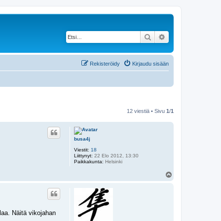
Etsi
Tarkennettu haku
Rekisteröidy
Kirjaudu sisään
12 viestiä • Sivu
1
/
1
busa4j
Viestit:
18
Liittynyt:
22 Elo 2012, 13:30
Paikkakunta:
Helsinki
Y
l
ö
s
ilaa. Näitä vikojahan