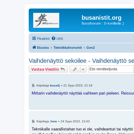
busanistit.org
Bussifoorumi :: D-kortillisille ;)
Pikalinkit
UKK
Etusivu
Tekniikkafoorumit
Gen2
Vaihdenäyttö sekoilee - Vaihdenäyttö se
Vastaa Viestiin
V
Kirjoittaja
busa4j
»
21 Syys 2023, 21:19
i
e
Mittarin vaihdenäyttö näyttää vaihteen pari pieleen. Reiss
s
t
i
V
Kirjoittaja
Jone
»
24 Syys 2023, 13:43
i
e
Tekniikalle vaarallistahan tuo ei ole, vaihdeanturi tai näytt
s