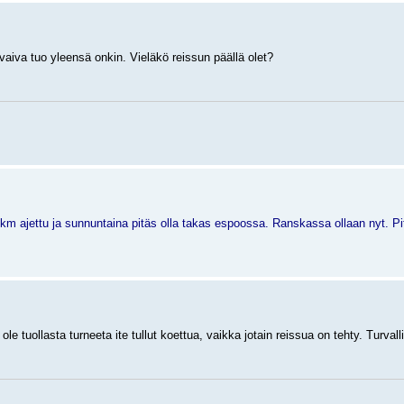
aiva tuo yleensä onkin. Vieläkö reissun päällä olet?
00km ajettu ja sunnuntaina pitäs olla takas espoossa. Ranskassa ollaan nyt. P
 tuollasta turneeta ite tullut koettua, vaikka jotain reissua on tehty. Turval