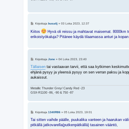
V
Kirjoittaja
busa4j
»
03 Loka 2023, 12:37
i
e
Kiitos
Hyvä oli reissu ja mahtavat maisemat. 8000km tul
s
erikoistyökaluja? Pitänee käydä tilaamassa anturi ja kopan t
t
i
V
Kirjoittaja
Jone
»
04 Loka 2023, 23:40
i
e
Tällaisen
tai vastaavan tarvii, että saa kytkimen keskimutteri
s
ehjänä pysyy ja yleensä pysyy on sen verran paksu ja kopp
t
i
aukaissut.
Metallic Thunder Grey/ Candy Red -23
GSX-R1100 -86, -90 & 750 -87
V
Kirjoittaja
1340R86
»
05 Loka 2023, 19:01
i
e
Tai sitten vaihde päälle, puukalika vanteen ja haarukan väli
s
pitkällä jatkovarella(putkenpätkällä) tasainen vääntö,
t