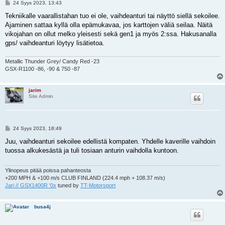
V
24 Syys 2023, 13:43
i
e
Tekniikalle vaarallistahan tuo ei ole, vaihdeanturi tai näyttö siellä sekoilee.
s
Ajaminen sattaa kyllä olla epämukavaa, jos karttojen väliä seilaa. Näitä
t
i
vikojahan on ollut melko yleisesti sekä gen1 ja myös 2:ssa. Hakusanalla
gps/ vaihdeanturi löytyy lisätietoa.
Metallic Thunder Grey/ Candy Red -23
GSX-R1100 -86, -90 & 750 -87
jarim
Site Admin
V
24 Syys 2023, 18:49
i
e
Juu, vaihdeanturi sekoilee edellistä kompaten. Yhdelle kaverille vaihdoin
s
tuossa alkukesästä ja tuli tosiaan anturin vaihdolla kuntoon.
t
i
Ylinopeus pitää poissa pahanteosta
+200 MPH & +100 m/s CLUB FINLAND (224.4 mph + 108.37 m/s)
Jari // GSX1400R '0x
tuned by
TT-Motorsport
busa4j