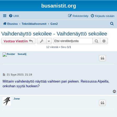
busanistit.org
UKK
Rekisteröidy
Kirjaudu sisään
E
Etusivu
Tekniikkafoorumit
Gen2
t
Vaihdenäyttö sekoilee - Vaihdenäyttö sekoilee
s
Etsi
Tarken
Vastaa Viestiin
i
12 viestiä • Sivu
1
/
1
busa4j
V
21 Syys 2023, 21:19
i
e
Mittarin vaihdenäyttö näyttää vaihteen pari pieleen. Reissussa Alpeilla,
s
onkohan syytä huoleen?
t
i
Jone