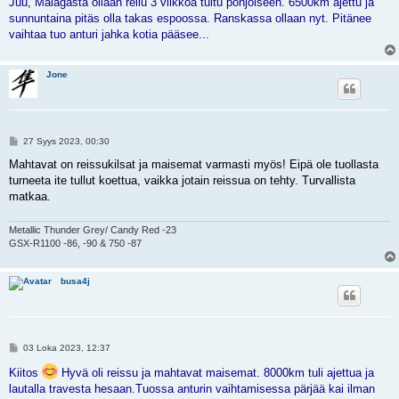
Juu, Malagasta ollaan reilu 3 viikkoa tultu pohjoiseen. 6500km ajettu ja
s
sunnuntaina pitäs olla takas espoossa. Ranskassa ollaan nyt. Pitänee
t
i
vaihtaa tuo anturi jahka kotia pääsee...
Jone
V
27 Syys 2023, 00:30
i
e
Mahtavat on reissukilsat ja maisemat varmasti myös! Eipä ole tuollasta
s
turneeta ite tullut koettua, vaikka jotain reissua on tehty. Turvallista
t
i
matkaa.
Metallic Thunder Grey/ Candy Red -23
GSX-R1100 -86, -90 & 750 -87
busa4j
V
03 Loka 2023, 12:37
i
e
Kiitos
Hyvä oli reissu ja mahtavat maisemat. 8000km tuli ajettua ja
s
lautalla travesta hesaan.Tuossa anturin vaihtamisessa pärjää kai ilman
t