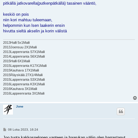
s
pitkällä jatkovarella(putkenpätkällä) tasainen vääntö,
t
i
keskiö on pois
niin kori mahtuu tuleemaan,
helpommin kun lsen laakerin ensin
hivutta sieltä akselin ja korin välistä
2013Halli 5x1Maili
2013Joensuu 2X1Maili
2013Lappenranta S7X1Maili
2014Lappenranta S6X1Maili
2015Halli 6X1Maili
2015Lappenranta K17X1Maili
2015Kauhava 17X1Maili
2015Räyskälä 27X1/4Maili
2015Lappenranta S3X1Maili
2016Lappenranta K3X1Maili
2016Kauhava 3X1Maili
2016Lappeenranta 3X1Maili
Jone
V
08 Loka 2023, 16:24
i
e
Joo tuota kakkosnelonen vanteen ja haarukan väliin olen harrastanut