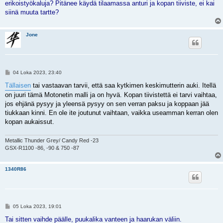
i
erikoistyökaluja? Pitänee käydä tilaamassa anturi ja kopan tiiviste, ei kai
siinä muuta tartte?
Jone
V
04 Loka 2023, 23:40
i
e
Tällaisen
tai vastaavan tarvii, että saa kytkimen keskimutterin auki. Itellä
s
on juuri tämä Motonetin malli ja on hyvä. Kopan tiivistettä ei tarvi vaihtaa,
t
i
jos ehjänä pysyy ja yleensä pysyy on sen verran paksu ja koppaan jää
tiukkaan kinni. En ole ite joutunut vaihtaan, vaikka useamman kerran olen
kopan aukaissut.
Metallic Thunder Grey/ Candy Red -23
GSX-R1100 -86, -90 & 750 -87
1340R86
V
05 Loka 2023, 19:01
i
e
Tai sitten vaihde päälle, puukalika vanteen ja haarukan väliin.