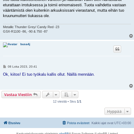
s
eturattaan irrotuksessa ja toimii erinomaisesti. Tuota vaihdetta vastaan
t
i
vääntämistä olen kuitenkin arkuuksissani vierastanut, mutta eihän tuo
kruunumutteri tiukassa ole.
Metallic Thunder Grey/ Candy Red -23
GSX-R1100 -86, -90 & 750 -87
busa4j
V
08 Loka 2023, 20:41
i
e
Ok, kiitos! Ei tuo työkalu kallis ollut. Näillä mennään.
s
t
i
Vastaa Viestiin
12 viestiä • Sivu
1
/
1
Hyppää
Etusivu
Poista evästeet
Kaikki ajat ovat
UTC+03:00
Keskustelufoorumin ohjelmisto
phpBB
® Forum Software © phpBB Limited