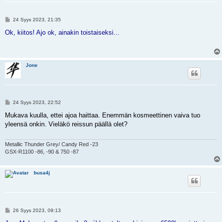
V
24 Syys 2023, 21:35
i
e
Ok, kiitos! Ajo ok, ainakin toistaiseksi...
s
t
i
Jone
V
24 Syys 2023, 22:52
i
e
Mukava kuulla, ettei ajoa haittaa. Enemmän kosmeettinen vaiva tuo
s
yleensä onkin. Vieläkö reissun päällä olet?
t
i
Metallic Thunder Grey/ Candy Red -23
GSX-R1100 -86, -90 & 750 -87
busa4j
V
26 Syys 2023, 09:13
i
e