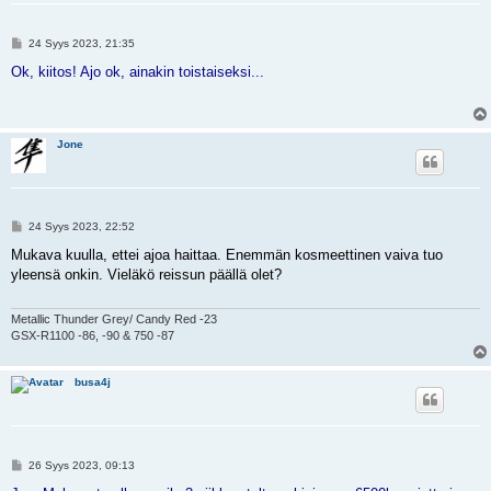
V
24 Syys 2023, 21:35
i
e
Ok, kiitos! Ajo ok, ainakin toistaiseksi...
s
t
i
Jone
V
24 Syys 2023, 22:52
i
e
Mukava kuulla, ettei ajoa haittaa. Enemmän kosmeettinen vaiva tuo
s
yleensä onkin. Vieläkö reissun päällä olet?
t
i
Metallic Thunder Grey/ Candy Red -23
GSX-R1100 -86, -90 & 750 -87
busa4j
V
26 Syys 2023, 09:13
i
e