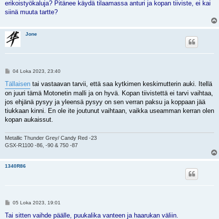
i
erikoistyökaluja? Pitänee käydä tilaamassa anturi ja kopan tiiviste, ei kai
siinä muuta tartte?
Jone
V
04 Loka 2023, 23:40
i
e
Tällaisen
tai vastaavan tarvii, että saa kytkimen keskimutterin auki. Itellä
s
on juuri tämä Motonetin malli ja on hyvä. Kopan tiivistettä ei tarvi vaihtaa,
t
i
jos ehjänä pysyy ja yleensä pysyy on sen verran paksu ja koppaan jää
tiukkaan kinni. En ole ite joutunut vaihtaan, vaikka useamman kerran olen
kopan aukaissut.
Metallic Thunder Grey/ Candy Red -23
GSX-R1100 -86, -90 & 750 -87
1340R86
V
05 Loka 2023, 19:01
i
e
Tai sitten vaihde päälle, puukalika vanteen ja haarukan väliin.