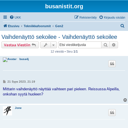
busanistit.org
UKK
Rekisteröidy
Kirjaudu sisään
E
Etusivu
Tekniikkafoorumit
Gen2
t
Vaihdenäyttö sekoilee - Vaihdenäyttö sekoilee
s
Etsi
Tarken
Vastaa Viestiin
i
12 viestiä • Sivu
1
/
1
busa4j
V
21 Syys 2023, 21:19
i
e
Mittarin vaihdenäyttö näyttää vaihteen pari pieleen. Reissussa Alpeilla,
s
onkohan syytä huoleen?
t
i
Jone