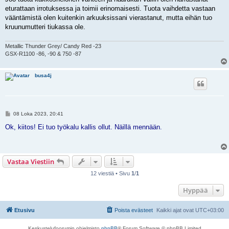
s
eturattaan irrotuksessa ja toimii erinomaisesti. Tuota vaihdetta vastaan
t
i
vääntämistä olen kuitenkin arkuuksissani vierastanut, mutta eihän tuo
kruunumutteri tiukassa ole.
Metallic Thunder Grey/ Candy Red -23
GSX-R1100 -86, -90 & 750 -87
busa4j
V
08 Loka 2023, 20:41
i
e
Ok, kiitos! Ei tuo työkalu kallis ollut. Näillä mennään.
s
t
i
Vastaa Viestiin
12 viestiä • Sivu
1
/
1
Hyppää
Etusivu
Poista evästeet
Kaikki ajat ovat
UTC+03:00
Keskustelufoorumin ohjelmisto
phpBB
® Forum Software © phpBB Limited