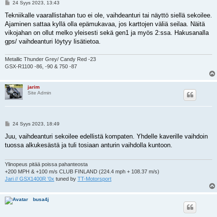
V
24 Syys 2023, 13:43
i
e
Tekniikalle vaarallistahan tuo ei ole, vaihdeanturi tai näyttö siellä sekoilee.
s
Ajaminen sattaa kyllä olla epämukavaa, jos karttojen väliä seilaa. Näitä
t
i
vikojahan on ollut melko yleisesti sekä gen1 ja myös 2:ssa. Hakusanalla
gps/ vaihdeanturi löytyy lisätietoa.
Metallic Thunder Grey/ Candy Red -23
GSX-R1100 -86, -90 & 750 -87
jarim
Site Admin
V
24 Syys 2023, 18:49
i
e
Juu, vaihdeanturi sekoilee edellistä kompaten. Yhdelle kaverille vaihdoin
s
tuossa alkukesästä ja tuli tosiaan anturin vaihdolla kuntoon.
t
i
Ylinopeus pitää poissa pahanteosta
+200 MPH & +100 m/s CLUB FINLAND (224.4 mph + 108.37 m/s)
Jari // GSX1400R '0x
tuned by
TT-Motorsport
busa4j