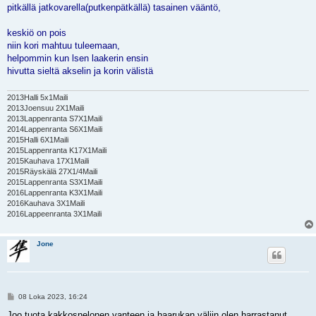
s
pitkällä jatkovarella(putkenpätkällä) tasainen vääntö,
t
i
keskiö on pois
niin kori mahtuu tuleemaan,
helpommin kun lsen laakerin ensin
hivutta sieltä akselin ja korin välistä
2013Halli 5x1Maili
2013Joensuu 2X1Maili
2013Lappenranta S7X1Maili
2014Lappenranta S6X1Maili
2015Halli 6X1Maili
2015Lappenranta K17X1Maili
2015Kauhava 17X1Maili
2015Räyskälä 27X1/4Maili
2015Lappenranta S3X1Maili
2016Lappenranta K3X1Maili
2016Kauhava 3X1Maili
2016Lappeenranta 3X1Maili
Jone
V
08 Loka 2023, 16:24
i
e
Joo tuota kakkosnelonen vanteen ja haarukan väliin olen harrastanut