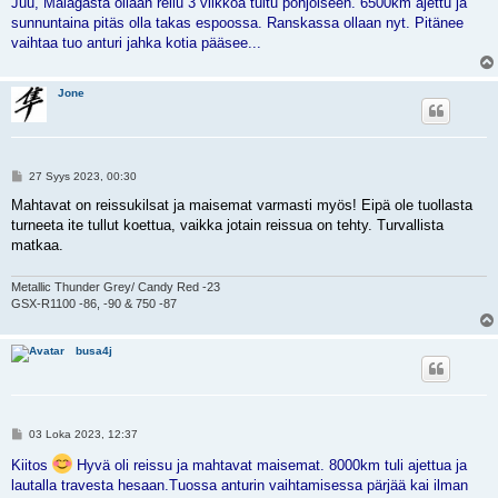
Juu, Malagasta ollaan reilu 3 viikkoa tultu pohjoiseen. 6500km ajettu ja
s
sunnuntaina pitäs olla takas espoossa. Ranskassa ollaan nyt. Pitänee
t
i
vaihtaa tuo anturi jahka kotia pääsee...
Jone
V
27 Syys 2023, 00:30
i
e
Mahtavat on reissukilsat ja maisemat varmasti myös! Eipä ole tuollasta
s
turneeta ite tullut koettua, vaikka jotain reissua on tehty. Turvallista
t
i
matkaa.
Metallic Thunder Grey/ Candy Red -23
GSX-R1100 -86, -90 & 750 -87
busa4j
V
03 Loka 2023, 12:37
i
e
Kiitos
Hyvä oli reissu ja mahtavat maisemat. 8000km tuli ajettua ja
s
lautalla travesta hesaan.Tuossa anturin vaihtamisessa pärjää kai ilman
t