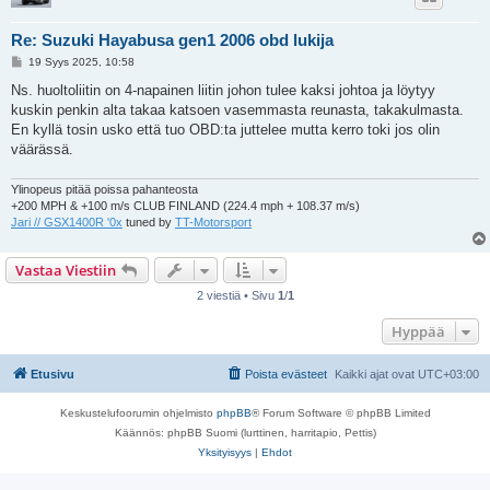
Re: Suzuki Hayabusa gen1 2006 obd lukija
V
19 Syys 2025, 10:58
i
e
Ns. huoltoliitin on 4-napainen liitin johon tulee kaksi johtoa ja löytyy
s
kuskin penkin alta takaa katsoen vasemmasta reunasta, takakulmasta.
t
i
En kyllä tosin usko että tuo OBD:ta juttelee mutta kerro toki jos olin
väärässä.
Ylinopeus pitää poissa pahanteosta
+200 MPH & +100 m/s CLUB FINLAND (224.4 mph + 108.37 m/s)
Jari // GSX1400R '0x
tuned by
TT-Motorsport
Vastaa Viestiin
2 viestiä • Sivu
1
/
1
Hyppää
Etusivu
Poista evästeet
Kaikki ajat ovat
UTC+03:00
Keskustelufoorumin ohjelmisto
phpBB
® Forum Software © phpBB Limited
Käännös: phpBB Suomi (lurttinen, harritapio, Pettis)
Yksityisyys
|
Ehdot