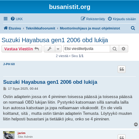
busanistit.org
UKK
Rekisteröidy
Kirjaudu sisään
E
Etusivu
Tekniikkafoorumit
Moottorinohjaus ja muut ohjelmistot
t
Suzuki Hayabusa gen1 2006 obd lukija
s
Etsi
Tarken
Vastaa Viestiin
i
2 viestiä • Sivu
1
/
1
J-PH 60
Suzuki Hayabusa gen1 2006 obd lukija
V
17 Syys 2025, 00:44
i
e
Ostin adapterin jossa on 4 pinninen toisessa päässä ja toisessa päässä
s
on normaali OBD lukijan liitin. Pystynkö katsomaan sillä samalla lailla
t
i
kun autossa katsotaan ja jopa nollaamaan vikakoodit. En ole vielä
koittanut, sitä , mutta ostin tämän adapterin Temusta. Löytyykö muuten
liitin helposti busastani ja tietääkö joku, onko se 4 pinninen.
jarim
Site Admin