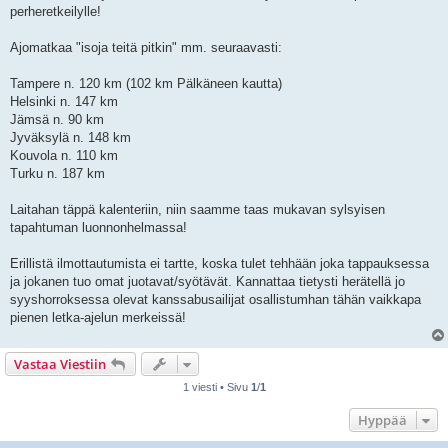
perheretkeilylle!
Ajomatkaa "isoja teitä pitkin" mm. seuraavasti:
Tampere n. 120 km (102 km Pälkäneen kautta)
Helsinki n. 147 km
Jämsä n. 90 km
Jyväksylä n. 148 km
Kouvola n. 110 km
Turku n. 187 km
Laitahan täppä kalenteriin, niin saamme taas mukavan sylsyisen
tapahtuman luonnonhelmassa!
Erillistä ilmottautumista ei tartte, koska tulet tehhään joka tappauksessa
ja jokanen tuo omat juotavat/syötävät. Kannattaa tietysti herätellä jo
syyshorroksessa olevat kanssabusailijat osallistumhan tähän vaikkapa
pienen letka-ajelun merkeissä!
Vastaa Viestiin
1 viesti • Sivu
1
/
1
Hyppää