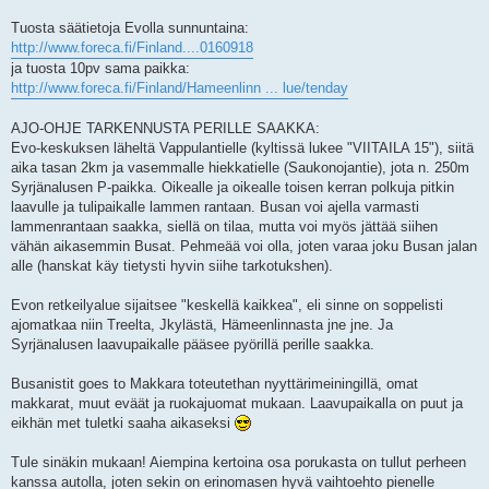
Tuosta säätietoja Evolla sunnuntaina:
http://www.foreca.fi/Finland....0160918
ja tuosta 10pv sama paikka:
http://www.foreca.fi/Finland/Hameenlinn ... lue/tenday
AJO-OHJE TARKENNUSTA PERILLE SAAKKA:
Evo-keskuksen läheltä Vappulantielle (kyltissä lukee "VIITAILA 15"), siitä
aika tasan 2km ja vasemmalle hiekkatielle (Saukonojantie), jota n. 250m
Syrjänalusen P-paikka. Oikealle ja oikealle toisen kerran polkuja pitkin
laavulle ja tulipaikalle lammen rantaan. Busan voi ajella varmasti
lammenrantaan saakka, siellä on tilaa, mutta voi myös jättää siihen
vähän aikasemmin Busat. Pehmeää voi olla, joten varaa joku Busan jalan
alle (hanskat käy tietysti hyvin siihe tarkotukshen).
Evon retkeilyalue sijaitsee "keskellä kaikkea", eli sinne on soppelisti
ajomatkaa niin Treelta, Jkylästä, Hämeenlinnasta jne jne. Ja
Syrjänalusen laavupaikalle pääsee pyörillä perille saakka.
Busanistit goes to Makkara toteutethan nyyttärimeiningillä, omat
makkarat, muut eväät ja ruokajuomat mukaan. Laavupaikalla on puut ja
eikhän met tuletki saaha aikaseksi
Tule sinäkin mukaan! Aiempina kertoina osa porukasta on tullut perheen
kanssa autolla, joten sekin on erinomasen hyvä vaihtoehto pienelle