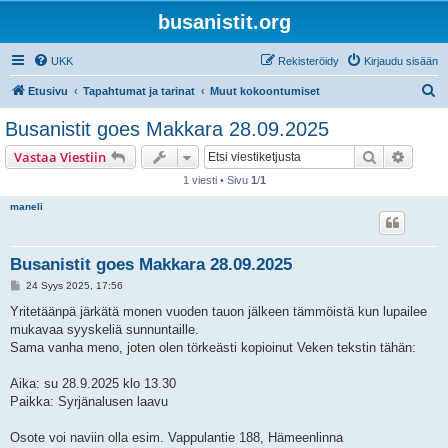
busanistit.org
UKK
Rekisteröidy
Kirjaudu sisään
E
Etusivu
Tapahtumat ja tarinat
Muut kokoontumiset
t
Busanistit goes Makkara 28.09.2025
s
Etsi
Tarken
Vastaa Viestiin
i
1 viesti • Sivu
1
/
1
maneli
Busanistit goes Makkara 28.09.2025
V
24 Syys 2025, 17:56
i
e
Yritetäänpä järkätä monen vuoden tauon jälkeen tämmöistä kun lupailee
s
mukavaa syyskeliä sunnuntaille.
t
i
Sama vanha meno, joten olen törkeästi kopioinut Veken tekstin tähän:
Aika: su 28.9.2025 klo 13.30
Paikka: Syrjänalusen laavu
Osote voi naviin olla esim. Vappulantie 188, Hämeenlinna