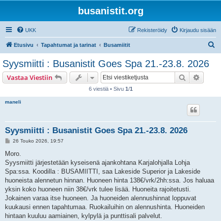
busanistit.org
UKK
Rekisteröidy
Kirjaudu sisään
E
Etusivu
Tapahtumat ja tarinat
Busamiitit
t
Syysmiitti : Busanistit Goes Spa 21.-23.8. 2026
s
Etsi
Tarken
Vastaa Viestiin
i
6 viestiä • Sivu
1
/
1
maneli
Syysmiitti : Busanistit Goes Spa 21.-23.8. 2026
V
26 Touko 2026, 19:57
i
e
Moro.
s
Syysmiitti järjestetään kyseisenä ajankohtana Karjalohjalla Lohja
t
i
Spa:ssa. Koodilla : BUSAMIITTI, saa Lakeside Superior ja Lakeside
huoneista alennetun hinnan. Huoneen hinta 138€/vrk/2hh:ssa. Jos haluaa
yksin koko huoneen niin 38€/vrk tulee lisää. Huoneita rajoitetusti.
Jokainen varaa itse huoneen. Ja huoneiden alennushinnat loppuvat
kuukausi ennen tapahtumaa. Ruokailuihin on alennushinta. Huoneiden
hintaan kuuluu aamiainen, kylpylä ja punttisali palvelut.