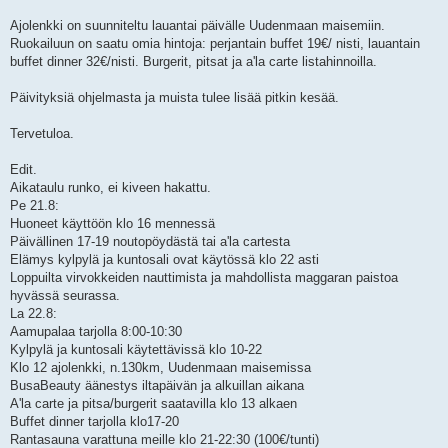
Ajolenkki on suunniteltu lauantai päivälle Uudenmaan maisemiin.
Ruokailuun on saatu omia hintoja: perjantain buffet 19€/ nisti, lauantain
buffet dinner 32€/nisti. Burgerit, pitsat ja a'la carte listahinnoilla.
Päivityksiä ohjelmasta ja muista tulee lisää pitkin kesää.
Tervetuloa.
Edit.
Aikataulu runko, ei kiveen hakattu.
Pe 21.8:
Huoneet käyttöön klo 16 mennessä
Päivällinen 17-19 noutopöydästä tai a'la cartesta
Elämys kylpylä ja kuntosali ovat käytössä klo 22 asti
Loppuilta virvokkeiden nauttimista ja mahdollista maggaran paistoa
hyvässä seurassa.
La 22.8:
Aamupalaa tarjolla 8:00-10:30
Kylpylä ja kuntosali käytettävissä klo 10-22
Klo 12 ajolenkki, n.130km, Uudenmaan maisemissa
BusaBeauty äänestys iltapäivän ja alkuillan aikana
A'la carte ja pitsa/burgerit saatavilla klo 13 alkaen
Buffet dinner tarjolla klo17-20
Rantasauna varattuna meille klo 21-22:30 (100€/tunti)