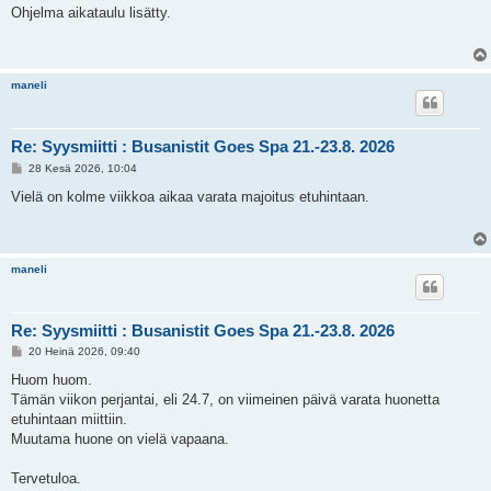
e
Ohjelma aikataulu lisätty.
s
t
i
maneli
Re: Syysmiitti : Busanistit Goes Spa 21.-23.8. 2026
V
28 Kesä 2026, 10:04
i
e
Vielä on kolme viikkoa aikaa varata majoitus etuhintaan.
s
t
i
maneli
Re: Syysmiitti : Busanistit Goes Spa 21.-23.8. 2026
V
20 Heinä 2026, 09:40
i
e
Huom huom.
s
Tämän viikon perjantai, eli 24.7, on viimeinen päivä varata huonetta
t
i
etuhintaan miittiin.
Muutama huone on vielä vapaana.
Tervetuloa.