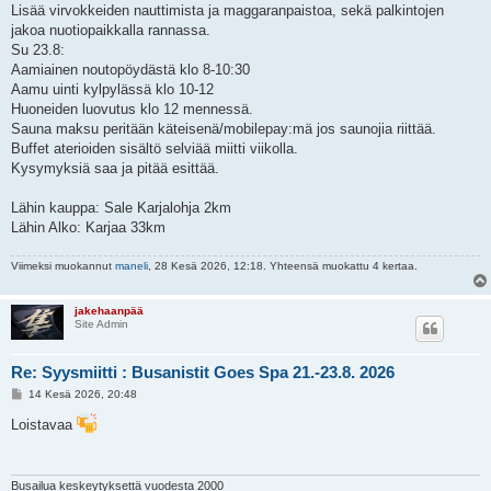
Lisää virvokkeiden nauttimista ja maggaranpaistoa, sekä palkintojen
jakoa nuotiopaikkalla rannassa.
Su 23.8:
Aamiainen noutopöydästä klo 8-10:30
Aamu uinti kylpylässä klo 10-12
Huoneiden luovutus klo 12 mennessä.
Sauna maksu peritään käteisenä/mobilepay:mä jos saunojia riittää.
Buffet aterioiden sisältö selviää miitti viikolla.
Kysymyksiä saa ja pitää esittää.
Lähin kauppa: Sale Karjalohja 2km
Lähin Alko: Karjaa 33km
Viimeksi muokannut
maneli
, 28 Kesä 2026, 12:18. Yhteensä muokattu 4 kertaa.
jakehaanpää
Site Admin
Re: Syysmiitti : Busanistit Goes Spa 21.-23.8. 2026
V
14 Kesä 2026, 20:48
i
e
Loistavaa
s
t
i
Busailua keskeytyksettä vuodesta 2000