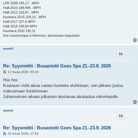
LPR 2008 185,17...MPH
Halli 2010 188.896...MPH
Halli 2012 193,87...MPH
Kauhava 2015 200,15...MPH
Halli 2017 197.6 MPH
Halli 2018 198,84 MPH
Kauhava 2020 195,11
Itse suoritustapa ei kiinnosta, ainoastaan lopputulos
maneli
Re: Syysmiitti : Busanistit Goes Spa 21.-23.8. 2026
V
17 Kesä 2026, 05:23
i
e
Hox hox.
s
Kuukausi vielä aikaa varata huoneita etuhintaan, sen jälkeen joutuu
t
i
maksamaan listahinnnan.
Juhannuksen aikaan julkaisen alustavaa aikataulua viikonlopulle.
maneli
Re: Syysmiitti : Busanistit Goes Spa 21.-23.8. 2026
V
20 Kesä 2026, 17:52
i