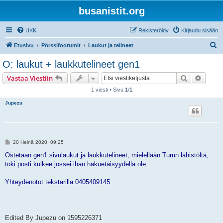
busanistit.org
UKK
Rekisteröidy
Kirjaudu sisään
E
Etusivu
Pörssifoorumit
Laukut ja telineet
t
O: laukut + laukkutelineet gen1
s
Etsi
Tarken
Vastaa Viestiin
i
1 viesti • Sivu
1
/
1
Jupezu
V
20 Heinä 2020, 09:25
i
e
Ostetaan gen1 sivulaukut ja laukkutelineet, mielellään Turun lähistöltä,
s
toki posti kulkee jossei ihan hakuetäisyydellä ole
t
i
Yhteydenotot tekstarilla 0405409145
Edited By Jupezu on 1595226371