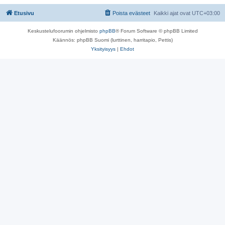
Etusivu
Poista evästeet
Kaikki ajat ovat
UTC+03:00
Keskustelufoorumin ohjelmisto
phpBB
® Forum Software © phpBB Limited
Käännös: phpBB Suomi (lurttinen, harritapio, Pettis)
Yksityisyys
|
Ehdot