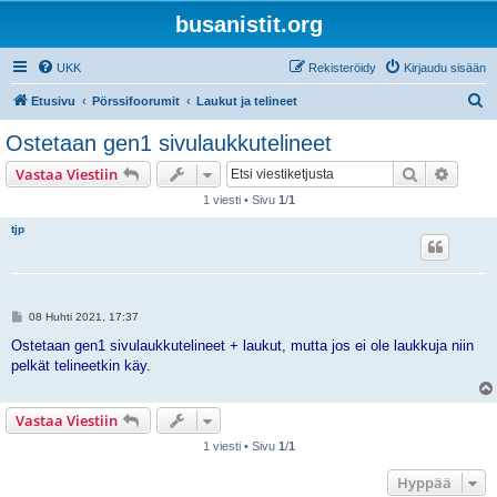
busanistit.org
UKK
Rekisteröidy
Kirjaudu sisään
E
Etusivu
Pörssifoorumit
Laukut ja telineet
t
Ostetaan gen1 sivulaukkutelineet
s
Etsi
Tarken
Vastaa Viestiin
i
1 viesti • Sivu
1
/
1
tjp
V
08 Huhti 2021, 17:37
i
e
Ostetaan gen1 sivulaukkutelineet + laukut, mutta jos ei ole laukkuja niin
s
pelkät telineetkin käy.
t
i
Vastaa Viestiin
1 viesti • Sivu
1
/
1
Hyppää