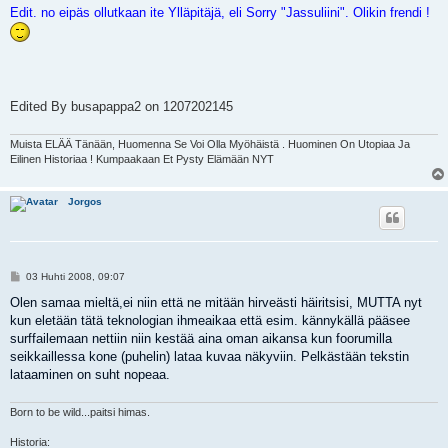
Edit. no eipäs ollutkaan ite Ylläpitäjä, eli Sorry "Jassuliini". Olikin frendi !
Edited By busapappa2 on 1207202145
Muista ELÄÄ Tänään, Huomenna Se Voi Olla Myöhäistä . Huominen On Utopiaa Ja
Eilinen Historiaa ! Kumpaakaan Et Pysty Elämään NYT
Jorgos
V
03 Huhti 2008, 09:07
i
e
Olen samaa mieltä,ei niin että ne mitään hirveästi häiritsisi, MUTTA nyt
s
kun eletään tätä teknologian ihmeaikaa että esim. kännykällä pääsee
t
i
surffailemaan nettiin niin kestää aina oman aikansa kun foorumilla
seikkaillessa kone (puhelin) lataa kuvaa näkyviin. Pelkästään tekstin
lataaminen on suht nopeaa.
Born to be wild...paitsi himas.
Historia: