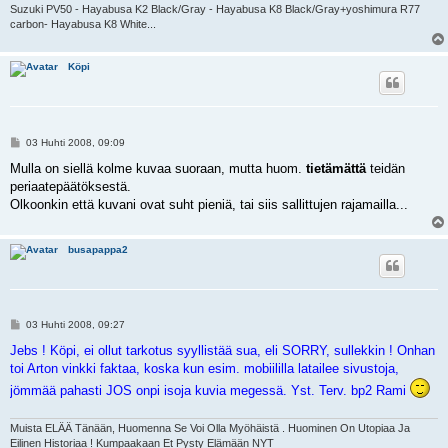
Suzuki PV50 - Hayabusa K2 Black/Gray - Hayabusa K8 Black/Gray+yoshimura R77
carbon- Hayabusa K8 White...
Köpi
V
03 Huhti 2008, 09:09
i
e
Mulla on siellä kolme kuvaa suoraan, mutta huom.
tietämättä
teidän
s
periaatepäätöksestä.
t
i
Olkoonkin että kuvani ovat suht pieniä, tai siis sallittujen rajamailla...
busapappa2
V
03 Huhti 2008, 09:27
i
e
Jebs ! Köpi, ei ollut tarkotus syyllistää sua, eli SORRY, sullekkin ! Onhan
s
toi Arton vinkki faktaa, koska kun esim. mobiililla latailee sivustoja,
t
i
jömmää pahasti JOS onpi isoja kuvia megessä. Yst. Terv. bp2 Rami
Muista ELÄÄ Tänään, Huomenna Se Voi Olla Myöhäistä . Huominen On Utopiaa Ja
Eilinen Historiaa ! Kumpaakaan Et Pysty Elämään NYT