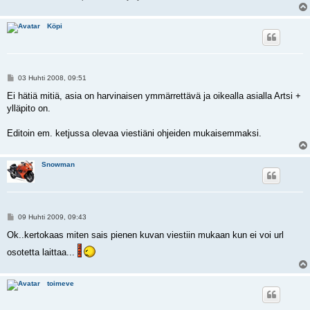
Köpi
V
03 Huhti 2008, 09:51
i
e
Ei hätiä mitiä, asia on harvinaisen ymmärrettävä ja oikealla asialla Artsi +
s
ylläpito on.
t
i
Editoin em. ketjussa olevaa viestiäni ohjeiden mukaisemmaksi.
Snowman
V
09 Huhti 2009, 09:43
i
e
Ok..kertokaas miten sais pienen kuvan viestiin mukaan kun ei voi url
s
t
osotetta laittaa...
i
toimeve