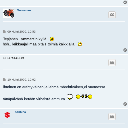
Snowman
V
09 Huhti 2009, 10:53
i
e
Jepjahep.. ymmärsin kyllä..
s
höh.. leikkaajaliimaa pitäis toimia kaikkialla..
t
i
83-1175441819
V
10 Huhti 2009, 19:02
i
e
Ihminen on erehtyväinen ja lehmä märehtiväinen,ei suomessa
s
t
i
tänäpäivänä ketään virheistä ammuta
hanhiha