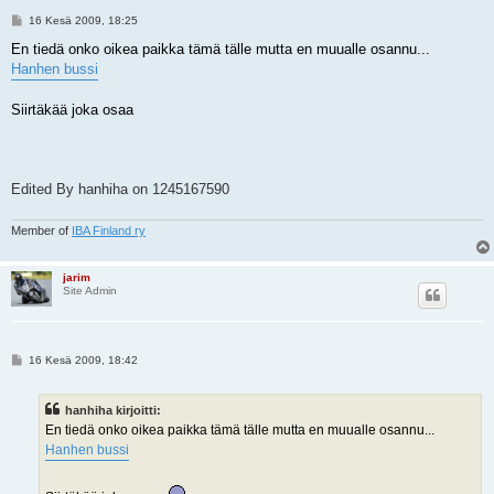
V
16 Kesä 2009, 18:25
i
e
En tiedä onko oikea paikka tämä tälle mutta en muualle osannu...
s
Hanhen bussi
t
i
Siirtäkää joka osaa
Edited By hanhiha on 1245167590
Member of
IBA Finland ry
jarim
Site Admin
V
16 Kesä 2009, 18:42
i
e
s
hanhiha kirjoitti:
t
i
En tiedä onko oikea paikka tämä tälle mutta en muualle osannu...
Hanhen bussi