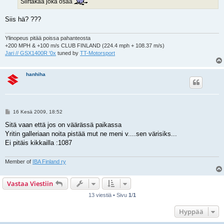
Siirtäkää joka osaa
Siis hä? ???
Ylinopeus pitää poissa pahanteosta
+200 MPH & +100 m/s CLUB FINLAND (224.4 mph + 108.37 m/s)
Jari // GSX1400R '0x
tuned by
TT-Motorsport
hanhiha
V
16 Kesä 2009, 18:52
i
e
Sitä vaan että jos on väärässä paikassa
s
Yritin galleriaan noita pistää mut ne meni v....sen värisiks...
t
i
Ei pitäis kikkailla :1087
Member of
IBA Finland ry
Vastaa Viestiin
13 viestiä • Sivu
1
/
1
Hyppää