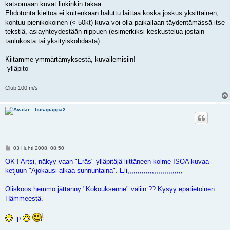
katsomaan kuvat linkinkin takaa.
Ehdotonta kieltoa ei kuitenkaan haluttu laittaa koska joskus yksittäinen,
kohtuu pienikokoinen (< 50kt) kuva voi olla paikallaan täydentämässä itse
tekstiä, asiayhteydestään riippuen (esimerkiksi keskustelua jostain
taulukosta tai yksityiskohdasta).
Kiitämme ymmärtämyksestä, kuvailemisiin!
-ylläpito-
Club 100 m/s
busapappa2
V
03 Huhti 2008, 08:50
i
e
OK ! Artsi, näkyy vaan "Eräs" ylläpitäjä liittäneen kolme ISOA kuvaa
s
ketjuun "Ajokausi alkaa sunnuntaina". Eli,,,,,,,,,,,,,,,,,,,,,,,,,,,
t
i
Oliskoos hemmo jättänny "Kokouksenne" väliin ?? Kysyy epätietoinen
Hämmeestä.
:p