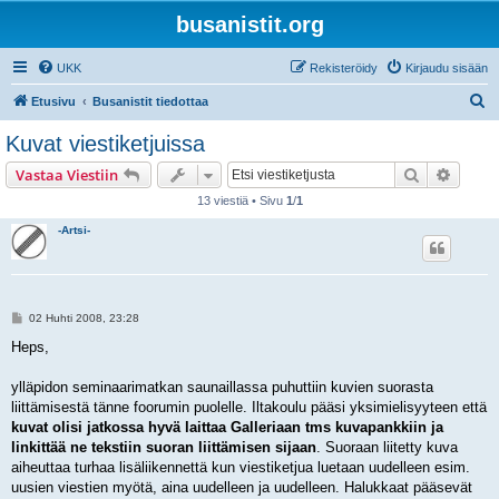
busanistit.org
UKK
Rekisteröidy
Kirjaudu sisään
E
Etusivu
Busanistit tiedottaa
t
Kuvat viestiketjuissa
s
Etsi
Tarken
Vastaa Viestiin
i
13 viestiä • Sivu
1
/
1
-Artsi-
V
02 Huhti 2008, 23:28
i
e
Heps,
s
t
i
ylläpidon seminaarimatkan saunaillassa puhuttiin kuvien suorasta
liittämisestä tänne foorumin puolelle. Iltakoulu pääsi yksimielisyyteen että
kuvat olisi jatkossa hyvä laittaa Galleriaan tms kuvapankkiin ja
linkittää ne tekstiin suoran liittämisen sijaan
. Suoraan liitetty kuva
aiheuttaa turhaa lisäliikennettä kun viestiketjua luetaan uudelleen esim.
uusien viestien myötä, aina uudelleen ja uudelleen. Halukkaat pääsevät