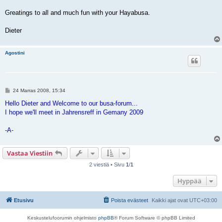
Greatings to all and much fun with your Hayabusa.
Dieter
Agostini
V
24 Marras 2008, 15:34
i
e
Hello Dieter and Welcome to our busa-forum...
s
I hope we'll meet in Jahrensreff in Gemany 2009
t
i
-A-
Vastaa Viestiin
2 viestiä • Sivu
1
/
1
Hyppää
Etusivu
Poista evästeet
Kaikki ajat ovat
UTC+03:00
Keskustelufoorumin ohjelmisto
phpBB
® Forum Software © phpBB Limited