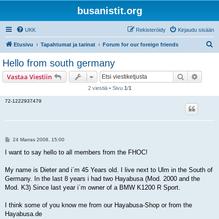
busanistit.org
UKK
Rekisteröidy
Kirjaudu sisään
E
Etusivu
Tapahtumat ja tarinat
Forum for our foreign friends
t
Hello from south germany
s
Etsi
Tarken
Vastaa Viestiin
i
2 viestiä • Sivu
1
/
1
72-1222937479
V
24 Marras 2008, 15:00
i
e
I want to say hello to all members from the FHOC!
s
t
i
My name is Dieter and i´m 45 Years old. I live next to Ulm in the South of
Germany. In the last 8 years i had two Hayabusa (Mod. 2000 and the
Mod. K3) Since last year i´m owner of a BMW K1200 R Sport.
I think some of you know me from our Hayabusa-Shop or from the
Hayabusa.de