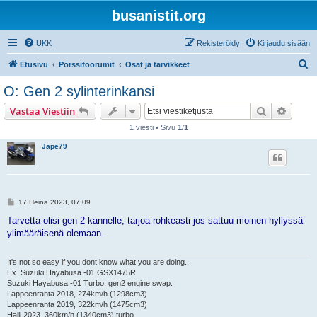
busanistit.org
UKK
Rekisteröidy
Kirjaudu sisään
E
Etusivu
Pörssifoorumit
Osat ja tarvikkeet
t
O: Gen 2 sylinterinkansi
s
Etsi
Tarken
Vastaa Viestiin
i
1 viesti • Sivu
1
/
1
Jape79
V
17 Heinä 2023, 07:09
i
e
Tarvetta olisi gen 2 kannelle, tarjoa rohkeasti jos sattuu moinen hyllyssä
s
ylimääräisenä olemaan.
t
i
It's not so easy if you dont know what you are doing...
Ex. Suzuki Hayabusa -01 GSX1475R
Suzuki Hayabusa -01 Turbo, gen2 engine swap.
Lappeenranta 2018, 274km/h (1298cm3)
Lappeenranta 2019, 322km/h (1475cm3)
Halli 2023, 360km/h (1340cm3) turbo