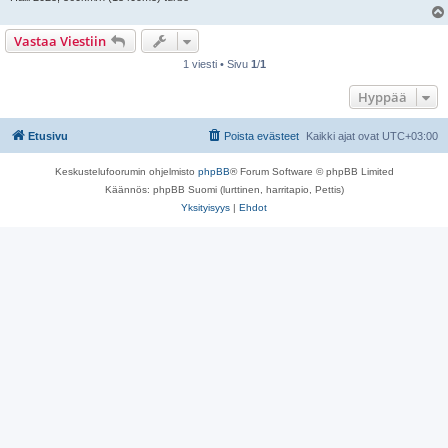
Vastaa Viestiin
1 viesti • Sivu
1
/
1
Hyppää
Etusivu
Poista evästeet
Kaikki ajat ovat
UTC+03:00
Keskustelufoorumin ohjelmisto
phpBB
® Forum Software © phpBB Limited
Käännös: phpBB Suomi (lurttinen, harritapio, Pettis)
Yksityisyys
|
Ehdot