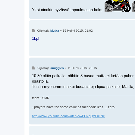
t
i
Yksi ainakin hyvässä tapauksessa kaksi
V
Kirjoittaja
Mutka
»
15 Helmi 2015, 01:02
i
e
1kpl
s
t
i
V
Kirjoittaja
snuggles
»
11 Huhti 2015, 20:15
i
e
10.30 oltiin paikalla, nähtiin 8 busaa mutta ei ketään puhem
s
osastolla.
t
i
Tuntia myöhemmin alkoi busanisteja lipua paikalle, Martt
team - SMR
- prayers have the same value as facebook likes ... zero -
http://www.youtube.com/watch?v=POkqQxFu1Nc