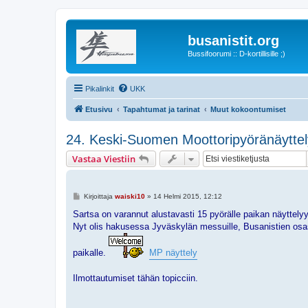
busanistit.org
Bussifoorumi :: D-kortillisille ;)
Pikalinkit
UKK
Etusivu
Tapahtumat ja tarinat
Muut kokoontumiset
24. Keski-Suomen Moottoripyöränäyttely
Vastaa Viestiin
V
Kirjoittaja
waiski10
»
14 Helmi 2015, 12:12
i
e
Sartsa on varannut alustavasti 15 pyörälle paikan näyttelyy
s
Nyt olis hakusessa Jyväskylän messuille, Busanistien osa
t
i
paikalle.
MP näyttely
Ilmottautumiset tähän topicciin.