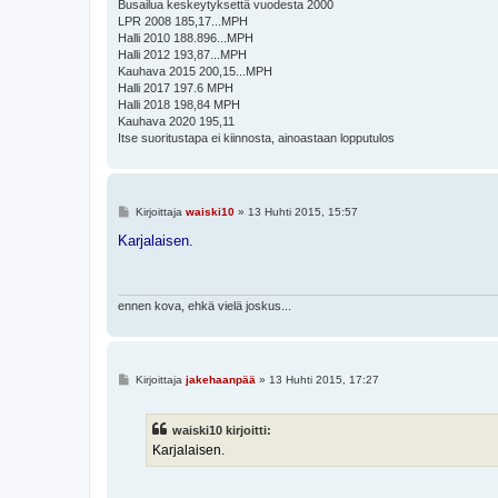
Busailua keskeytyksettä vuodesta 2000
LPR 2008 185,17...MPH
Halli 2010 188.896...MPH
Halli 2012 193,87...MPH
Kauhava 2015 200,15...MPH
Halli 2017 197.6 MPH
Halli 2018 198,84 MPH
Kauhava 2020 195,11
Itse suoritustapa ei kiinnosta, ainoastaan lopputulos
V
Kirjoittaja
waiski10
»
13 Huhti 2015, 15:57
i
e
Karjalaisen.
s
t
i
ennen kova, ehkä vielä joskus...
V
Kirjoittaja
jakehaanpää
»
13 Huhti 2015, 17:27
i
e
s
waiski10 kirjoitti:
t
i
Karjalaisen.