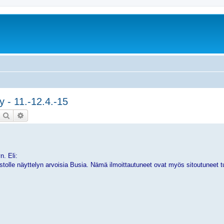
 - 11.-12.4.-15
Etsi
Tarkennettu haku
n. Eli:
stolle näyttelyn arvoisia Busia. Nämä ilmoittautuneet ovat myös sitoutuneet