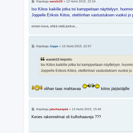
V
Kirjoittaja
waiski10
»
12 Huhti 2015, 22:24
i
e
Iso Kiitos kaikille jotka toi kamppeitaan näyttelyyn. huomiot
s
Joppelle Erikois Kiitos, otettiinhan vastustuksen vuoksi jo
t
i
ennen kova, ehkä vielä joskus...
V
Kirjoittaja
Joppe
»
12 Huhti 2015, 22:57
i
e
s
waiski10 kirjoitti:
t
i
Iso Kiitos kaikille jotka toi kamppeitaan näyttelyyn. huomio
Joppelle Erikois Kiitos, otettiinhan vastustuksen vuoksi 
olihan taas mahtavaa
kiitos järjästäjille
V
Kirjoittaja
jakehaanpää
»
13 Huhti 2015, 15:40
i
e
Kenes rakennelmat oli kulhohaaveja ???
s
t
i