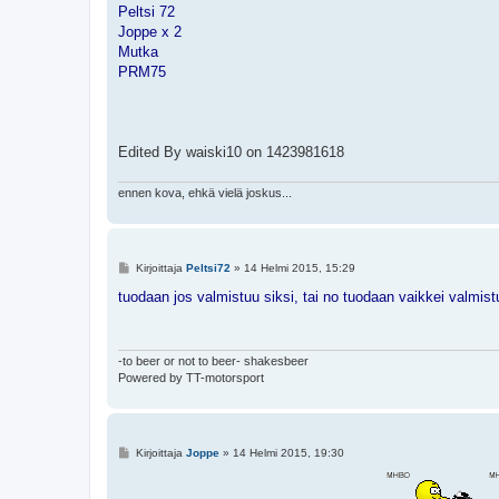
Peltsi 72
Joppe x 2
Mutka
PRM75
Edited By waiski10 on 1423981618
ennen kova, ehkä vielä joskus...
V
Kirjoittaja
Peltsi72
»
14 Helmi 2015, 15:29
i
e
tuodaan jos valmistuu siksi, tai no tuodaan vaikkei valmis
s
t
i
-to beer or not to beer- shakesbeer
Powered by TT-motorsport
V
Kirjoittaja
Joppe
»
14 Helmi 2015, 19:30
i
e
s