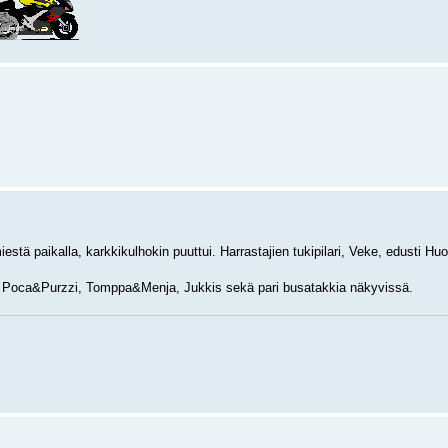
iestä paikalla, karkkikulhokin puuttui. Harrastajien tukipilari, Veke, edusti Hu
a, Poca&Purzzi, Tomppa&Menja, Jukkis sekä pari busatakkia näkyvissä.