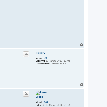
Y
l
ö
Peltsi72
s
Viestit:
29
Liittynyt:
13 Tammi 2013, 11:05
Paikkakunta:
Uusikaupunki
Y
l
ö
s
Joppe
Viestit:
247
Liittynyt:
07 Maalis 2006, 21:59