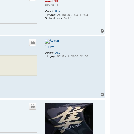
waiski10
Site Admin
Viestit:
902
Liittynyt:
28 Touko 2004, 13:03
Paikkakunta:
Jyskä
Y
l
ö
s
Joppe
Viestit:
247
Liittynyt:
07 Maalis 2006, 21:59
Y
l
ö
s