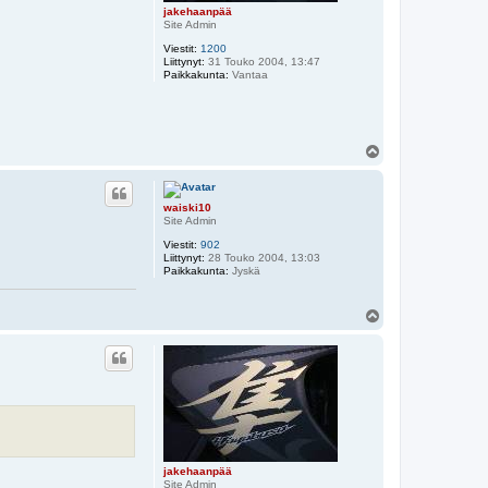
jakehaanpää
Site Admin
Viestit:
1200
Liittynyt:
31 Touko 2004, 13:47
Paikkakunta:
Vantaa
Y
l
ö
s
waiski10
Site Admin
Viestit:
902
Liittynyt:
28 Touko 2004, 13:03
Paikkakunta:
Jyskä
Y
l
ö
s
jakehaanpää
Site Admin