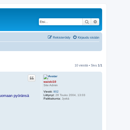
Etsi
Tarkennettu haku
Rekisteröidy
Kirjaudu sisään
10 viestiä • Sivu
1
/
1
waiski10
Site Admin
Viestit:
902
Liittynyt:
28 Touko 2004, 13:03
 tuomaan pyöränsä
Paikkakunta:
Jyskä