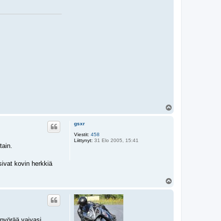
Y
l
ö
gsxr
s
Viestit:
458
Liittynyt:
31 Elo 2005, 15:41
tain.
sivat kovin herkkiä
Y
l
ö
s
 pyörää vaivasi