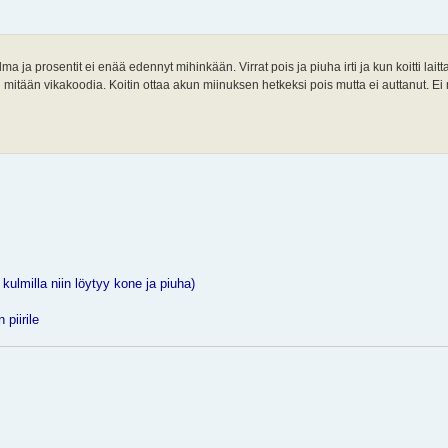
a ja prosentit ei enää edennyt mihinkään. Virrat pois ja piuha irti ja kun koitti laitt
aan mitään vikakoodia. Koitin ottaa akun miinuksen hetkeksi pois mutta ei auttanut.
 kulmilla niin löytyy kone ja piuha)
 piirile