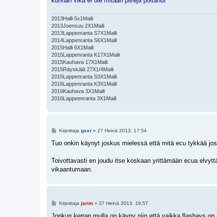
kunhan vika ei ole mitään piirejä poltanut
2013Halli 5x1Maili
2013Joensuu 2X1Maili
2013Lappenranta S7X1Maili
2014Lappenranta S6X1Maili
2015Halli 6X1Maili
2015Lappenranta K17X1Maili
2015Kauhava 17X1Maili
2015Räyskälä 27X1/4Maili
2015Lappenranta S3X1Maili
2016Lappenranta K3X1Maili
2016Kauhava 3X1Maili
2016Lappeenranta 3X1Maili
V
Kirjoittaja
gsxr
»
27 Heinä 2013, 17:54
i
e
Tuo onkin käynyt joskus mielessä että mitä ecu tykkää jos 
s
t
i
Toivottavasti en joudu itse koskaan yrittämään ecua elvytt
vikaantumaan.
V
Kirjoittaja
jarim
»
27 Heinä 2013, 19:57
i
e
Jonkun kerran mulla on käyny niin että vaikka flashays on n