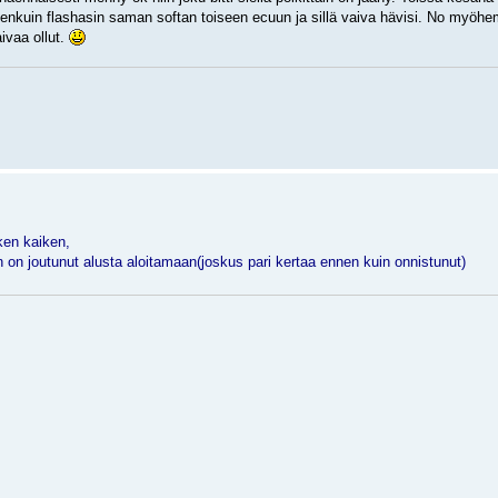
nkuin flashasin saman softan toiseen ecuun ja sillä vaiva hävisi. No myöhe
ivaa ollut.
ken kaiken,
 on joutunut alusta aloitamaan(joskus pari kertaa ennen kuin onnistunut)