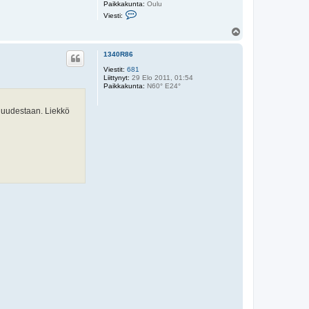
Paikkakunta:
Oulu
V
Viesti:
i
e
Y
s
l
t
ö
i
1340R86
s
j
Viestit:
681
a
Liittynyt:
29 Elo 2011, 01:54
r
Paikkakunta:
i
N60° E24°
m
le uudestaan. Liekkö