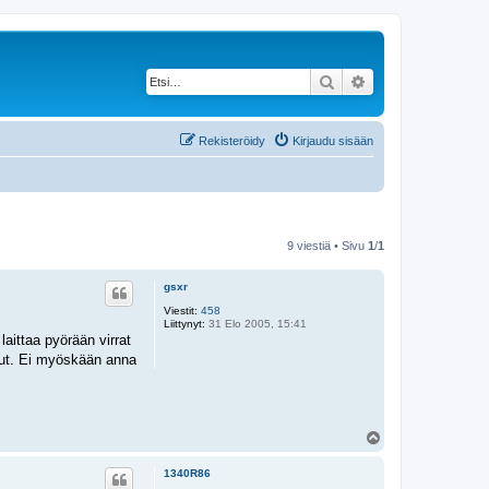
Etsi
Tarkennettu haku
Rekisteröidy
Kirjaudu sisään
9 viestiä • Sivu
1
/
1
gsxr
Viestit:
458
Liittynyt:
31 Elo 2005, 15:41
laittaa pyörään virrat
anut. Ei myöskään anna
Y
l
ö
1340R86
s