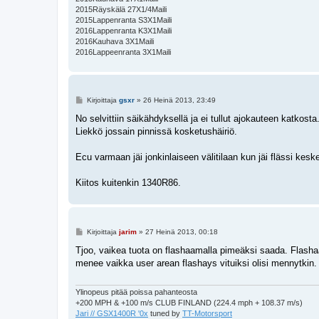
2015Räyskälä 27X1/4Maili
2015Lappenranta S3X1Maili
2016Lappenranta K3X1Maili
2016Kauhava 3X1Maili
2016Lappeenranta 3X1Maili
V
Kirjoittaja
gsxr
»
26 Heinä 2013, 23:49
i
e
No selvittiin säikähdyksellä ja ei tullut ajokauteen katkosta
s
Liekkö jossain pinnissä kosketushäiriö.
t
i
Ecu varmaan jäi jonkinlaiseen välitilaan kun jäi flässi kesk
Kiitos kuitenkin 1340R86.
V
Kirjoittaja
jarim
»
27 Heinä 2013, 00:18
i
e
Tjoo, vaikea tuota on flashaamalla pimeäksi saada. Flashaa
s
menee vaikka user arean flashays vituiksi olisi mennytkin
t
i
Ylinopeus pitää poissa pahanteosta
+200 MPH & +100 m/s CLUB FINLAND (224.4 mph + 108.37 m/s)
Jari // GSX1400R '0x
tuned by
TT-Motorsport