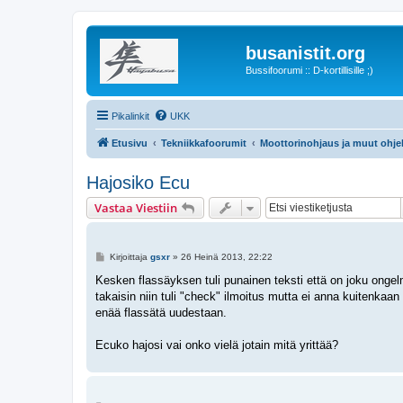
busanistit.org
Bussifoorumi :: D-kortillisille ;)
Pikalinkit
UKK
Etusivu
Tekniikkafoorumit
Moottorinohjaus ja muut ohje
Hajosiko Ecu
Vastaa Viestiin
V
Kirjoittaja
gsxr
»
26 Heinä 2013, 22:22
i
e
Kesken flassäyksen tuli punainen teksti että on joku ongelma 
s
takaisin niin tuli "check" ilmoitus mutta ei anna kuitenka
t
i
enää flassätä uudestaan.
Ecuko hajosi vai onko vielä jotain mitä yrittää?