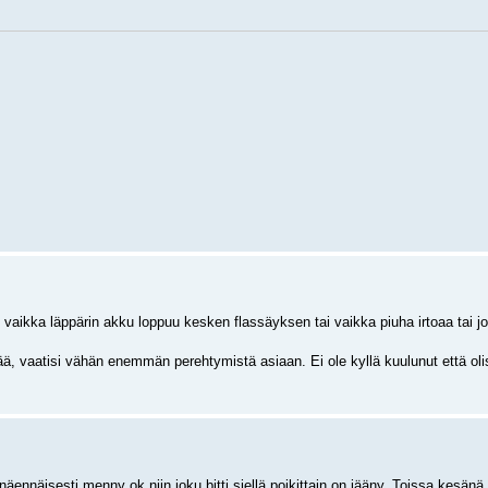
vaikka läppärin akku loppuu kesken flassäyksen tai vaikka piuha irtoaa tai jo
ää, vaatisi vähän enemmän perehtymistä asiaan. Ei ole kyllä kuulunut että oli
äennäisesti menny ok niin joku bitti siellä poikittain on jääny. Toissa kesänä