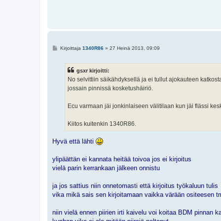
V
Kirjoittaja
1340R86
»
27 Heinä 2013, 09:09
i
e
s
gsxr kirjoitti:
t
i
No selvittiin säikähdyksellä ja ei tullut ajokauteen katkost
jossain pinnissä kosketushäiriö.
Ecu varmaan jäi jonkinlaiseen välitilaan kun jäi flässi kes
Kiitos kuitenkin 1340R86.
Hyvä että lähti
ylipäättän ei kannata heitää toivoa jos ei kirjoitus
vielä parin kerrankaan jälkeen onnistu
ja jos sattius niin onnetomasti että kirjoitus työkaluun tulis
vika mikä sais sen kirjoitamaan vaikka värään ositeesen t
niin vielä ennen piirien irti kaivelu voi koitaa BDM pinnan ka