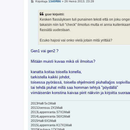
V
Kirjoittaja
1340R86
»
26 Heinä 2013, 23:28
i
e
s
gsxr kirjoitti:
t
i
Kesken flassäyksen tuli punainen teksti että on joku ongelm
takaisin niin tuli "check" ilmoitus mutta ei anna kuitenk
flassätä uudestaan.
Ecuko hajosi vai onko vielä jotain mitä yrittää?
Gen1 vai gen2 ?
Mitään muisti kuvaa mikä oli ilmoitus?
kanatta koitaa toisella konella,
tarkistella kaikki johdot,
toisessa pyörässä, toisella ohjelmointi piuhalla(jos sopivilla
tai tehdä piuhat millä saa homman tehtyä "pöydällä"
viimäisenän konstina kaivaa piirit näkviin ja kirjoitta suoraan
2013Halli 5x1Maili
2013Joensuu 2X1Maili
2013Lappenranta S7X1Maili
2014Lappenranta S6X1Maili
2015Halli 6X1Maili
2015Lappenranta K17X1Maili
2015Kauhava 17X1Maili