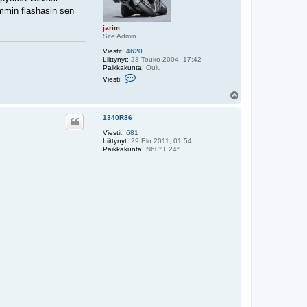
mmin flashasin sen
jarim
Site Admin
Viestit:
4620
Liittynyt:
23 Touko 2004, 17:42
Paikkakunta:
Oulu
V
Viesti:
i
e
Y
s
l
t
ö
i
1340R86
s
j
Viestit:
681
a
Liittynyt:
29 Elo 2011, 01:54
r
Paikkakunta:
i
N60° E24°
m