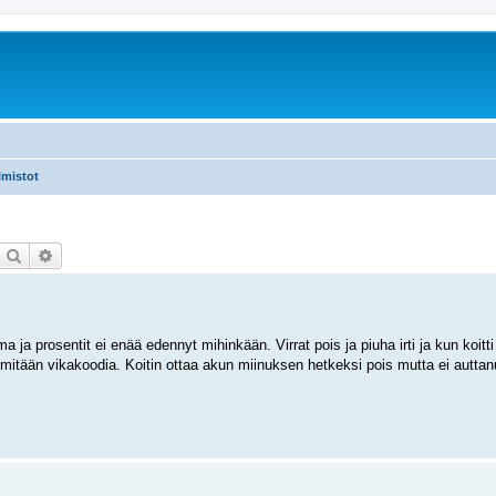
lmistot
Etsi
Tarkennettu haku
ja prosentit ei enää edennyt mihinkään. Virrat pois ja piuha irti ja kun koitti 
an mitään vikakoodia. Koitin ottaa akun miinuksen hetkeksi pois mutta ei autt