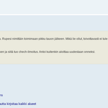
a. Rupesi nimittäin toimimaan pikku tauon jälkeen. Mikä lie ollut, toivottavasti ei tu
ken ja siitä tuo chech-ilmoitus. Antoi kuitenkin aloittaa uudestaan onneksi.
ms
utta kirjoitaa kaikki alueet