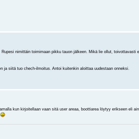
. Rupesi nimittäin toimimaan pikku tauon jälkeen. Mikä lie ollut, toivottavasti 
en ja siitä tuo chech-ilmoitus. Antoi kuitenkin aloittaa uudestaan onneksi.
malla kun kirjoitellaan vaan sitä user areaa, boottiarea löytyy erikseen eli a
.