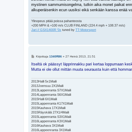
s
mystinen sammumisongelma, tutkin aika monet paikat enne
t
i
alkuperäisenkin ecun uusiksi eikä senkään kanssa enää va
Ylinopeus pitää poissa pahanteosta
+200 MPH & +100 m/s CLUB FINLAND (224.4 mph + 108.37 m/s)
Jari // GSX1400R '0x
tuned by
TT-Motorsport
V
Kirjoittaja
1340R86
»
27 Heinä 2013, 21:51
i
e
Itseltä ok päässyt läpprinnakku pari kertaa loppumaan kes
s
Mutta ei ole ollut mittän muuta seurausta kuin että homman
t
i
2013Halli 5x1Maili
2013Joensuu 2X1Maili
2013Lappenranta S7X1Maili
2014Lappenranta S6X1Maili
2015Halli 6X1Maili
2015Lappenranta K17X1Maili
2015Kauhava 17X1Maili
2015Räyskälä 27X1/4Maili
2015Lappenranta S3X1Maili
2016Lappenranta K3X1Maili
2016Kauhava 3X1Maili
2016Lappeenranta 3X1Maili