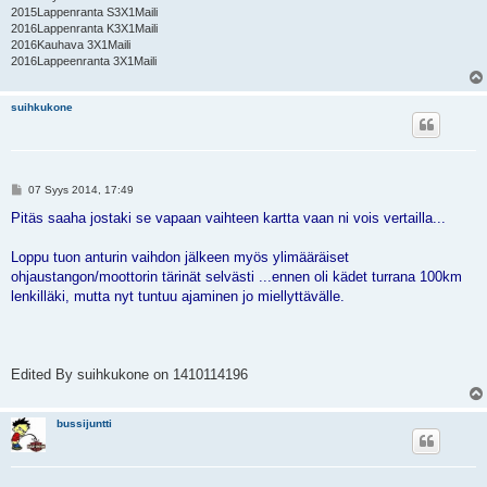
2015Lappenranta S3X1Maili
2016Lappenranta K3X1Maili
2016Kauhava 3X1Maili
2016Lappeenranta 3X1Maili
suihkukone
V
07 Syys 2014, 17:49
i
e
Pitäs saaha jostaki se vapaan vaihteen kartta vaan ni vois vertailla...
s
t
i
Loppu tuon anturin vaihdon jälkeen myös ylimääräiset
ohjaustangon/moottorin tärinät selvästi ...ennen oli kädet turrana 100km
lenkilläki, mutta nyt tuntuu ajaminen jo miellyttävälle.
Edited By suihkukone on 1410114196
bussijuntti