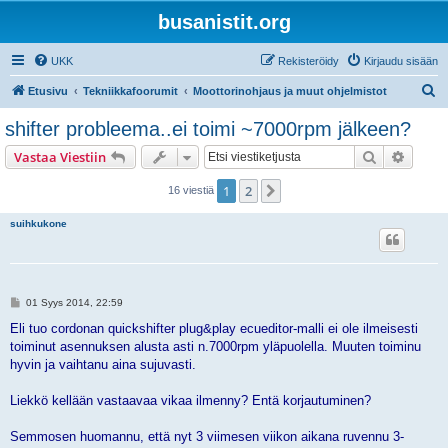
busanistit.org
UKK
Rekisteröidy
Kirjaudu sisään
E
Etusivu
Tekniikkafoorumit
Moottorinohjaus ja muut ohjelmistot
t
shifter probleema..ei toimi ~7000rpm jälkeen?
s
Etsi
Tarken
Vastaa Viestiin
i
1
2
Seuraava
16 viestiä
suihkukone
V
01 Syys 2014, 22:59
i
e
Eli tuo cordonan quickshifter plug&play ecueditor-malli ei ole ilmeisesti
s
toiminut asennuksen alusta asti n.7000rpm yläpuolella. Muuten toiminu
t
i
hyvin ja vaihtanu aina sujuvasti.
Liekkö kellään vastaavaa vikaa ilmenny? Entä korjautuminen?
Semmosen huomannu, että nyt 3 viimesen viikon aikana ruvennu 3-