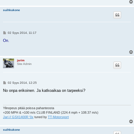
suihkukone
V
02 Syys 2014, 11:17
i
e
On.
s
t
i
jarim
Site Admin
V
02 Syys 2014, 12:25
i
e
No onpa erikoinen. Ja katkoaikaa on tarpeeksi?
s
t
i
Ylinopeus pitää poissa pahanteosta
+200 MPH & +100 m/s CLUB FINLAND (224.4 mph + 108.37 m/s)
Jari // GSX1400R '0x
tuned by
TT-Motorsport
suihkukone