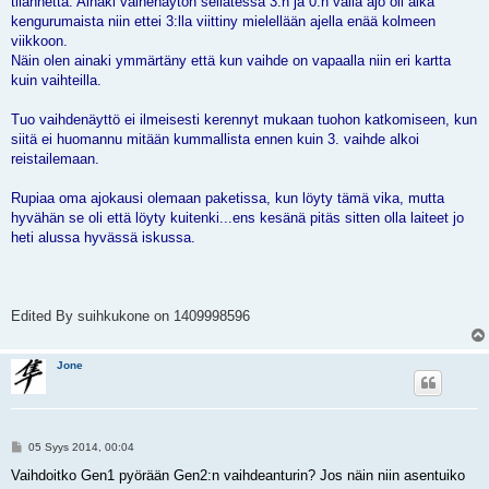
tilannetta. Ainaki vaihenäytön seilatessa 3:n ja 0:n väliä ajo oli aika
kengurumaista niin ettei 3:lla viittiny mielellään ajella enää kolmeen
viikkoon.
Näin olen ainaki ymmärtäny että kun vaihde on vapaalla niin eri kartta
kuin vaihteilla.
Tuo vaihdenäyttö ei ilmeisesti kerennyt mukaan tuohon katkomiseen, kun
siitä ei huomannu mitään kummallista ennen kuin 3. vaihde alkoi
reistailemaan.
Rupiaa oma ajokausi olemaan paketissa, kun löyty tämä vika, mutta
hyvähän se oli että löyty kuitenki...ens kesänä pitäs sitten olla laiteet jo
heti alussa hyvässä iskussa.
Edited By suihkukone on 1409998596
Jone
V
05 Syys 2014, 00:04
i
e
Vaihdoitko Gen1 pyörään Gen2:n vaihdeanturin? Jos näin niin asentuiko
s