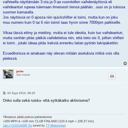
vaihteella näyttämään 3:sta ja 0:aa vuorotellen vaihdenäytössä eli
vaihdeanturi rupeaa tulemaan ilmeisesti tiensä päähän...uusi on jo tulossa
suomen kamaralla.
Jos näytössä on 0 ajossa niin quickshifter ei toimi, mutta kun on joku
muu numero kuin 0 tai 6 niin toimii taas hyvin sinne 7000rpm paikkeille.
Vikaa tässä ettiny ja miettiny, mutta ei tule ideoita, kuin tuo vaihdeanturi,
mutta senhän pitäs pätkiä vaihdetietoa niin, että tieto ois 0, jolloin shifteri
ei toimi...jotaki ideaa pitäs keksiä ennenku laitan pyörän talvipakettiin.
Ecueditorissa ei ainakaan näy olevan mitään asetuksia mitkä vois olla
pielessä.
jarim
Site Admin
V
02 Syys 2014, 08:20
i
e
Onko sulla sekä ruisku- että sytkäkatko aktiivisena?
s
t
i
Ylinopeus pitää poissa pahanteosta
+200 MPH & +100 m/s CLUB FINLAND (224.4 mph + 108.37 m/s)
Jari // GSX1400R '0x
tuned by
TT-Motorsport