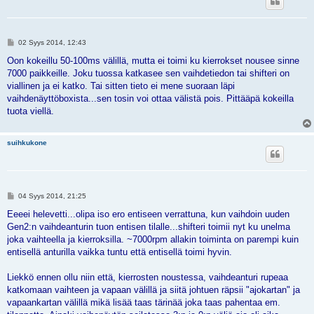
V
02 Syys 2014, 12:43
i
e
Oon kokeillu 50-100ms välillä, mutta ei toimi ku kierrokset nousee sinne
s
7000 paikkeille. Joku tuossa katkasee sen vaihdetiedon tai shifteri on
t
i
viallinen ja ei katko. Tai sitten tieto ei mene suoraan läpi
vaihdenäyttöboxista...sen tosin voi ottaa välistä pois. Pittääpä kokeilla
tuota viellä.
suihkukone
V
04 Syys 2014, 21:25
i
e
Eeeei helevetti...olipa iso ero entiseen verrattuna, kun vaihdoin uuden
s
Gen2:n vaihdeanturin tuon entisen tilalle...shifteri toimii nyt ku unelma
t
i
joka vaihteella ja kierroksilla. ~7000rpm allakin toiminta on parempi kuin
entisellä anturilla vaikka tuntu että entisellä toimi hyvin.
Liekkö ennen ollu niin että, kierrosten noustessa, vaihdeanturi rupeaa
katkomaan vaihteen ja vapaan välillä ja siitä johtuen räpsii "ajokartan" ja
vapaankartan välillä mikä lisää taas tärinää joka taas pahentaa em.