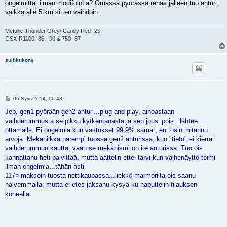
ongelmitta, ilman modifointia? Omassa pyörässä renaa jälleen tuo anturi,
t
i
vaikka alle 5tkm sitten vaihdoin.
Metallic Thunder Grey/ Candy Red -23
GSX-R1100 -86, -90 & 750 -87
suihkukone
V
05 Syys 2014, 00:48
i
e
Jep, gen1 pyörään gen2 anturi...plug and play, ainoastaan
s
vaihderummusta se pikku kytkentänasta ja sen jousi pois...lähtee
t
i
ottamalla. Ei ongelmia kun vastukset 99,9% samat, en tosin mitannu
arvoja. Mekaniikka parempi tuossa gen2 anturissa, kun "tieto" ei kierrä
vaihderummun kautta, vaan se mekanismi on ite anturissa. Tuo ois
kannattanu heti päivittää, mutta aattelin ettei tarvi kun vaihenäyttö toimi
ilman ongelmia...tähän asti.
117¤ maksoin tuosta nettikaupassa...liekkö marmorilta ois saanu
halvemmalla, mutta ei etes jaksanu kysyä ku naputtelin tilauksen
koneella.