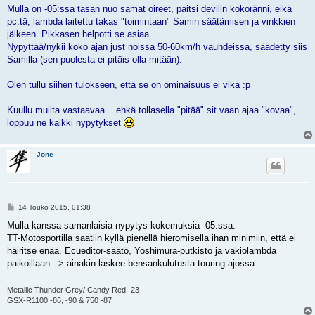
e
Mulla on -05:ssa tasan nuo samat oireet, paitsi devilin kokoränni, eikä
s
pc:tä, lambda laitettu takas "toimintaan" Samin säätämisen ja vinkkien
t
i
jälkeen. Pikkasen helpotti se asiaa.
Nypyttää/nykii koko ajan just noissa 50-60km/h vauhdeissa, säädetty siis
Samilla (sen puolesta ei pitäis olla mitään).
Olen tullu siihen tulokseen, että se on ominaisuus ei vika :p
Kuullu muilta vastaavaa... ehkä tollasella "pitää" sit vaan ajaa "kovaa",
loppuu ne kaikki nypytykset
Jone
V
14 Touko 2015, 01:38
i
e
Mulla kanssa samanlaisia nypytys kokemuksia -05:ssa.
s
TT-Motosportilla saatiin kyllä pienellä hieromisella ihan minimiin, että ei
t
i
häiritse enää. Ecueditor-säätö, Yoshimura-putkisto ja vakiolambda
paikoillaan - > ainakin laskee bensankulutusta touring-ajossa.
Metallic Thunder Grey/ Candy Red -23
GSX-R1100 -86, -90 & 750 -87