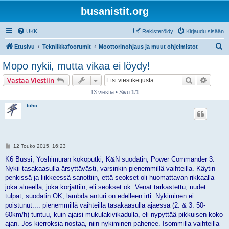
busanistit.org
UKK
Rekisteröidy
Kirjaudu sisään
E
Etusivu
Tekniikkafoorumit
Moottorinohjaus ja muut ohjelmistot
t
Mopo nykii, mutta vikaa ei löydy!
s
Etsi
Tarken
Vastaa Viestiin
i
13 viestiä • Sivu
1
/
1
tiiho
V
12 Touko 2015, 16:23
i
e
K6 Bussi, Yoshimuran kokoputki, K&N suodatin, Power Commander 3.
s
Nykii tasakaasulla ärsyttävästi, varsinkin pienemmillä vaihteilla. Käytin
t
i
penkissä ja liikkeessä sanottiin, että seokset oli huomattavan rikkaalla
joka alueella, joka korjattiin, eli seokset ok. Venat tarkastettu, uudet
tulpat, suodatin OK, lambda anturi on edelleen irti. Nykiminen ei
poistunut.... pienemmillä vaihteilla tasakaasulla ajaessa (2. & 3. 50-
60km/h) tuntuu, kuin ajaisi mukulakivikadulla, eli nypyttää pikkuisen koko
ajan. Jos kierroksia nostaa, niin nykiminen pahenee. Isommilla vaihteilla