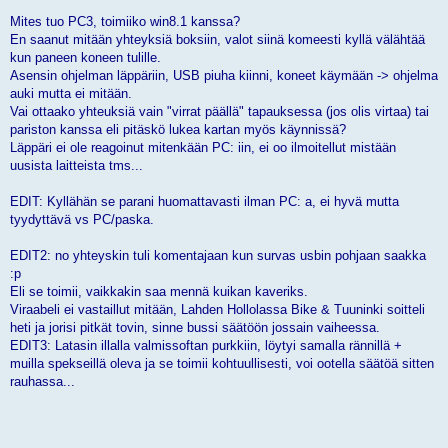
Mites tuo PC3, toimiiko win8.1 kanssa?
En saanut mitään yhteyksiä boksiin, valot siinä komeesti kyllä välähtää
kun paneen koneen tulille.
Asensin ohjelman läppäriin, USB piuha kiinni, koneet käymään -> ohjelma
auki mutta ei mitään.
Vai ottaako yhteuksiä vain "virrat päällä" tapauksessa (jos olis virtaa) tai
pariston kanssa eli pitäskö lukea kartan myös käynnissä?
Läppäri ei ole reagoinut mitenkään PC: iin, ei oo ilmoitellut mistään
uusista laitteista tms...
EDIT: Kyllähän se parani huomattavasti ilman PC: a, ei hyvä mutta
tyydyttävä vs PC/paska.
EDIT2: no yhteyskin tuli komentajaan kun survas usbin pohjaan saakka
:p
Eli se toimii, vaikkakin saa mennä kuikan kaveriks.
Viraabeli ei vastaillut mitään, Lahden Hollolassa Bike & Tuuninki soitteli
heti ja jorisi pitkät tovin, sinne bussi säätöön jossain vaiheessa.
EDIT3: Latasin illalla valmissoftan purkkiin, löytyi samalla rännillä +
muilla spekseillä oleva ja se toimii kohtuullisesti, voi ootella säätöä sitten
rauhassa...