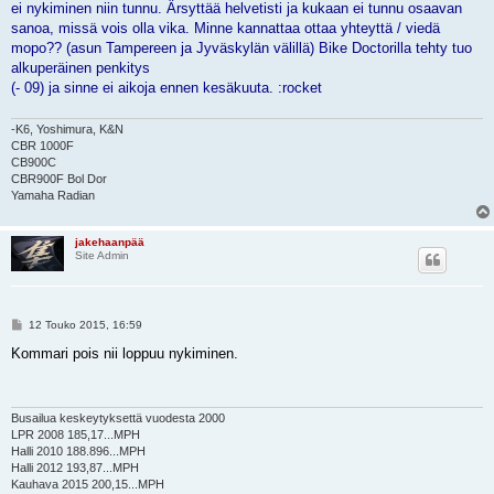
ei nykiminen niin tunnu. Ärsyttää helvetisti ja kukaan ei tunnu osaavan
sanoa, missä vois olla vika. Minne kannattaa ottaa yhteyttä / viedä
mopo?? (asun Tampereen ja Jyväskylän välillä) Bike Doctorilla tehty tuo
alkuperäinen penkitys
(- 09) ja sinne ei aikoja ennen kesäkuuta. :rocket
-K6, Yoshimura, K&N
CBR 1000F
CB900C
CBR900F Bol Dor
Yamaha Radian
jakehaanpää
Site Admin
V
12 Touko 2015, 16:59
i
e
Kommari pois nii loppuu nykiminen.
s
t
i
Busailua keskeytyksettä vuodesta 2000
LPR 2008 185,17...MPH
Halli 2010 188.896...MPH
Halli 2012 193,87...MPH
Kauhava 2015 200,15...MPH