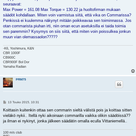
s
seuraavat:
t
i
Max Power = 161.08 Max Torque = 130.22 ja huoltofirman mukaan
säädöt kohdallaan. Miten voin varmistua siitä, että vika on Commarissa?
Penkissä ei kuulemma näkynyt mitään poikkeavaa sen toiminnassa. Jos
otan commarista piuhan irti, niin oman ecun asetuksilla ei taida toimia
sen paremmin? Kysymys on siis siitä, että miten voin poissulkea jonkun
muun vian olemassaolon?????
-K6, Yoshimura, K&N
CBR 1000F
CB900C
CBR900F Bol Dor
Yamaha Radian
PRM75
V
13 Touko 2015, 10:31
i
e
Koittasin kuitenkin ottaa sen commarin sieltä välistä pois ja koittaa sitten
s
vieläkö nykii.. Itellä nyki aikoinaan commarilla vaikka olikin säädöissä??
t
i
ja ilman ei nykinyt, jonka jälkeen säädätin omalla eculla Vittaniemellä..
100 m/s club