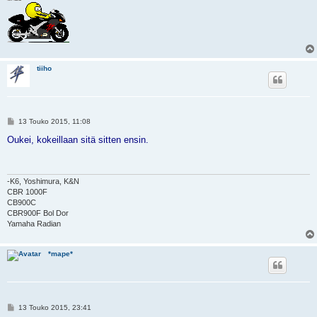
tiiho
V
13 Touko 2015, 11:08
i
e
Oukei, kokeillaan sitä sitten ensin.
s
t
i
-K6, Yoshimura, K&N
CBR 1000F
CB900C
CBR900F Bol Dor
Yamaha Radian
*mape*
V
13 Touko 2015, 23:41
i