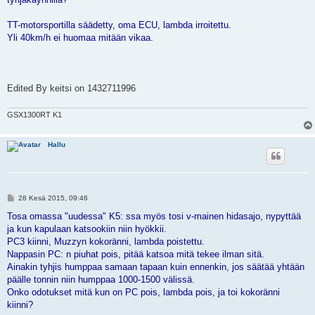
TT-motorsportilla säädetty, oma ECU, lambda irroitettu.
Yli 40km/h ei huomaa mitään vikaa.
Edited By keitsi on 1432711996
GSX1300RT K1
Hallu
V
28 Kesä 2015, 09:46
i
e
Tosa omassa "uudessa" K5: ssa myös tosi v-mainen hidasajo, nypyttää
s
ja kun kapulaan katsookiin niin hyökkii.
t
i
PC3 kiinni, Muzzyn kokoränni, lambda poistettu.
Nappasin PC: n piuhat pois, pitää katsoa mitä tekee ilman sitä.
Ainakin tyhjis humppaa samaan tapaan kuin ennenkin, jos säätää yhtään
päälle tonnin niin humppaa 1000-1500 välissä.
Onko odotukset mitä kun on PC pois, lambda pois, ja toi kokoränni
kiinni?