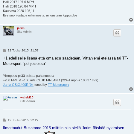
Halli 2017 197.6 MPH
Halli 2018 198,84 MPH
Kauhava 2020 195,11
Itse suoritustapa ei kiinnosta, ainoastaan lopputulos
jarim
Site Admin
V
12 Touko 2015, 21:57
i
e
+1 edelliselle lisänä että oma ecu säädetään. Vittaniemi etelässä tai TT-
s
Motorsport "pohjoisessa".
t
i
Ylinopeus pitää poissa pahanteosta
+200 MPH & +100 m/s CLUB FINLAND (224.4 mph + 108.37 m/s)
Jari // GSX1400R '0x
tuned by
TT-Motorsport
waiski10
Site Admin
V
12 Touko 2015, 22:22
i
e
Ilmottaudut Busatama 2015 miittiin niin siellä Jarim fläshää nykimisen
s