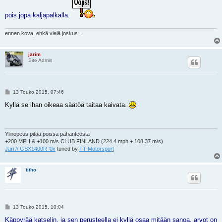
t
i
pois jopa kaljapalkalla.
ennen kova, ehkä vielä joskus...
jarim
Site Admin
V
13 Touko 2015, 07:46
i
e
Kyllä se ihan oikeaa säätöä taitaa kaivata.
s
t
i
Ylinopeus pitää poissa pahanteosta
+200 MPH & +100 m/s CLUB FINLAND (224.4 mph + 108.37 m/s)
Jari // GSX1400R '0x
tuned by
TT-Motorsport
tiiho
V
13 Touko 2015, 10:04
i
e
Käppyrää katselin, ja sen perusteella ei kyllä osaa mitään sanoa, arvot on