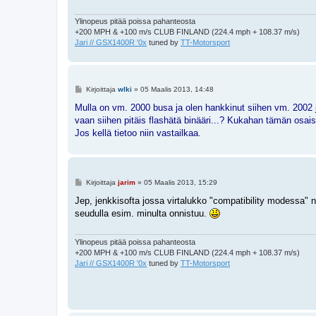
Ylinopeus pitää poissa pahanteosta
+200 MPH & +100 m/s CLUB FINLAND (224.4 mph + 108.37 m/s)
Jari // GSX1400R '0x
tuned by
TT-Motorsport
V
Kirjoittaja
wlki
»
05 Maalis 2013, 14:48
i
e
Mulla on vm. 2000 busa ja olen hankkinut siihen vm. 2002 
s
vaan siihen pitäis flashätä binääri...? Kukahan tämän osais
t
i
Jos kellä tietoo niin vastailkaa.
V
Kirjoittaja
jarim
»
05 Maalis 2013, 15:29
i
e
Jep, jenkkisofta jossa virtalukko "compatibility modessa" n
s
seudulla esim. minulta onnistuu.
t
i
Ylinopeus pitää poissa pahanteosta
+200 MPH & +100 m/s CLUB FINLAND (224.4 mph + 108.37 m/s)
Jari // GSX1400R '0x
tuned by
TT-Motorsport