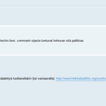
lteckin boxi..commarin sijasta tuntuvat kehuvan sitä palikkaa
äädettyä tuollaisellakin (tai vastaavalla):
http://www.hiekkalaatikko.org/yoshi