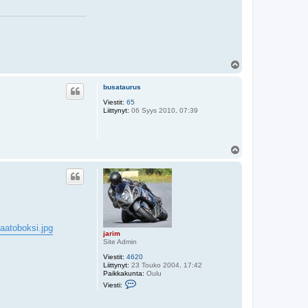
a
j
a
s
a
Y
l
ö
busataurus
s
Viestit:
65
Liittynyt:
06 Syys 2010, 07:39
Y
l
ö
s
saatoboksi.jpg
jarim
Site Admin
Viestit:
4620
Liittynyt:
23 Touko 2004, 17:42
Paikkakunta:
Oulu
V
Viesti:
i
e
s