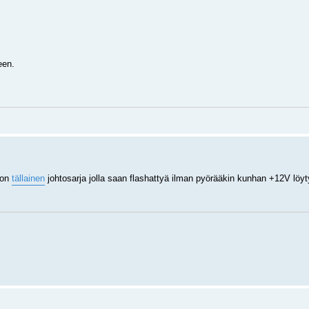
een.
 on
tällainen
johtosarja jolla saan flashattyä ilman pyörääkin kunhan +12V löy