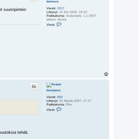
toimeve
Viestit:
2617
 suurinpiirtein
Liittynyt:
22 Elo 2006, 18:22
Paikkakunta:
Sodankylä, 1.1.2007
alkaen Jämsä
V
Viesti:
i
e
s
t
i
t
o
i
m
e
v
e
Y
l
ö
s
busajasa
Viestit:
890
Liittynyt:
31 Maalis 2007, 17:17
Paikkakunta:
Rhe
V
Viesti:
i
e
s
t
i
b
muutoksia tehdä.
u
s