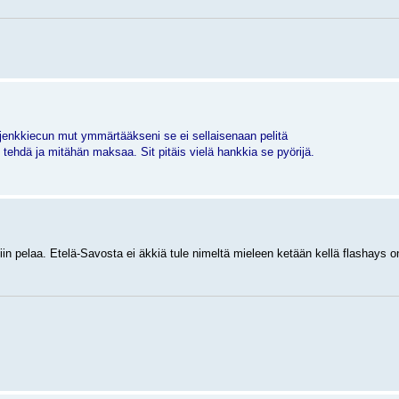
jenkkiecun mut ymmärtääkseni se ei sellaisenaan pelitä
 tehdä ja mitähän maksaa. Sit pitäis vielä hankkia se pyörijä.
iin pelaa. Etelä-Savosta ei äkkiä tule nimeltä mieleen ketään kellä flashays o