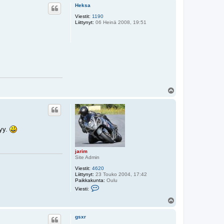
ö
i
Heksa
s
j
Viestit:
1190
a
Liittynyt:
06 Heinä 2008, 19:51
r
i
m
Y
l
ö
s
tyy.
jarim
Site Admin
Viestit:
4620
Liittynyt:
23 Touko 2004, 17:42
Paikkakunta:
Oulu
V
Viesti:
i
e
Y
s
l
t
ö
i
gsxr
s
j