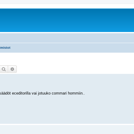
lmistot
Etsi
Tarkennettu haku
säädöt eceditorilla vai jotuuko commari hommiin..