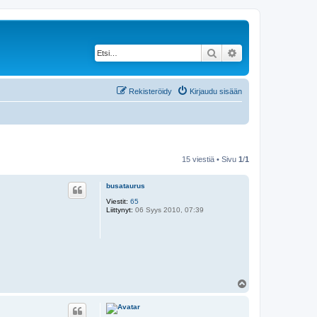
Etsi
Tarkennettu haku
Rekisteröidy
Kirjaudu sisään
15 viestiä • Sivu
1
/
1
busataurus
Viestit:
65
Liittynyt:
06 Syys 2010, 07:39
Y
l
ö
s