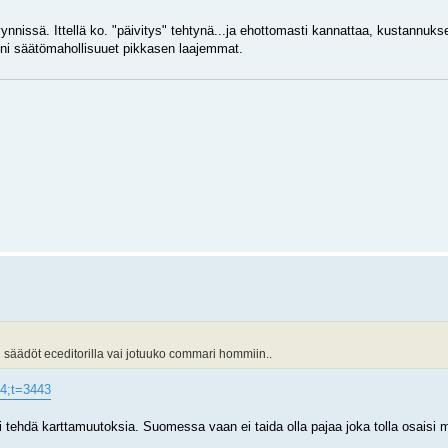
nnissä. Ittellä ko. "päivitys" tehtynä...ja ehottomasti kannattaa, kustannukset
eni säätömahollisuuet pikkasen laajemmat.
i säädöt eceditorilla vai jotuuko commari hommiin..
34;t=3443
oi tehdä karttamuutoksia. Suomessa vaan ei taida olla pajaa joka tolla osaisi 