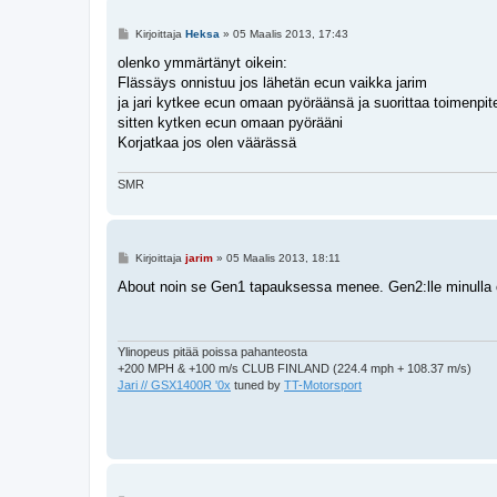
V
Kirjoittaja
Heksa
»
05 Maalis 2013, 17:43
i
e
olenko ymmärtänyt oikein:
s
Flässäys onnistuu jos lähetän ecun vaikka jarim
t
i
ja jari kytkee ecun omaan pyöräänsä ja suorittaa toimenpit
sitten kytken ecun omaan pyörääni
Korjatkaa jos olen väärässä
SMR
V
Kirjoittaja
jarim
»
05 Maalis 2013, 18:11
i
e
About noin se Gen1 tapauksessa menee. Gen2:lle minulla
s
t
i
Ylinopeus pitää poissa pahanteosta
+200 MPH & +100 m/s CLUB FINLAND (224.4 mph + 108.37 m/s)
Jari // GSX1400R '0x
tuned by
TT-Motorsport