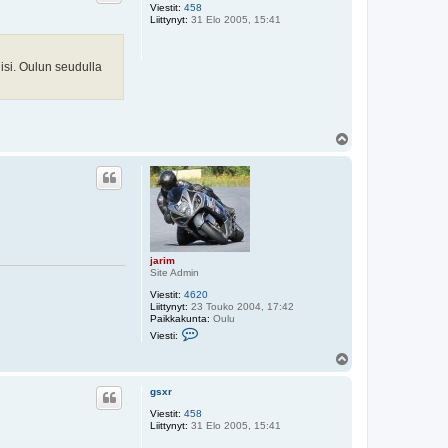
Viestit:
458
a
Liittynyt:
31 Elo 2005, 15:41
r
i
m
uisi. Oulun seudulla
Y
l
ö
s
jarim
Site Admin
Viestit:
4620
Liittynyt:
23 Touko 2004, 17:42
Paikkakunta:
Oulu
V
Viesti:
i
e
Y
s
l
t
ö
i
gsxr
s
j
Viestit:
458
a
Liittynyt:
31 Elo 2005, 15:41
r
i