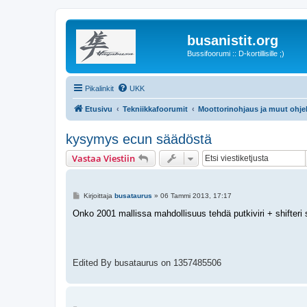
busanistit.org
Bussifoorumi :: D-kortillisille ;)
Pikalinkit
UKK
Etusivu
Tekniikkafoorumit
Moottorinohjaus ja muut ohje
kysymys ecun säädöstä
Vastaa Viestiin
V
Kirjoittaja
busataurus
»
06 Tammi 2013, 17:17
i
e
Onko 2001 mallissa mahdollisuus tehdä putkiviri + shifteri 
s
t
i
Edited By busataurus on 1357485506