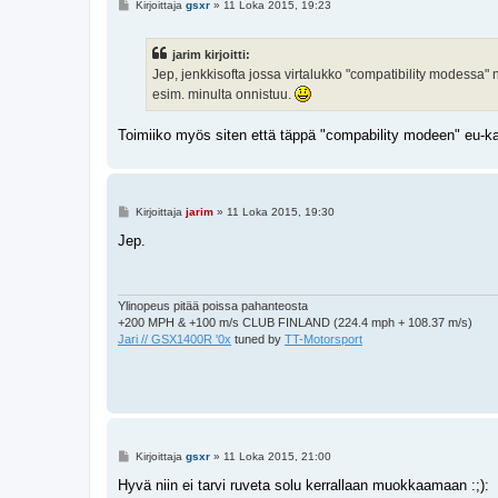
V
Kirjoittaja
gsxr
»
11 Loka 2015, 19:23
i
e
s
jarim kirjoitti:
t
i
Jep, jenkkisofta jossa virtalukko "compatibility modessa" 
esim. minulta onnistuu.
Toimiiko myös siten että täppä "compability modeen" eu-kart
V
Kirjoittaja
jarim
»
11 Loka 2015, 19:30
i
e
Jep.
s
t
i
Ylinopeus pitää poissa pahanteosta
+200 MPH & +100 m/s CLUB FINLAND (224.4 mph + 108.37 m/s)
Jari // GSX1400R '0x
tuned by
TT-Motorsport
V
Kirjoittaja
gsxr
»
11 Loka 2015, 21:00
i
e
Hyvä niin ei tarvi ruveta solu kerrallaan muokkaamaan :;):
s