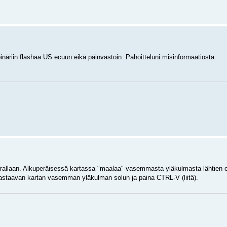
näriin flashaa US ecuun eikä päinvastoin. Pahoitteluni misinformaatiosta.
kerrallaan. Alkuperäisessä kartassa "maalaa" vasemmasta yläkulmasta lähtien 
 vastaavan kartan vasemman yläkulman solun ja paina CTRL-V (liitä).