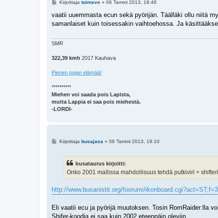
V
Kirjoittaja
toimeve
»
06 Tammi 2013, 18:46
i
e
vaatii uuemmasta ecun sekä pyörijän. Täälläki ollu niitä myy
s
samanlaiset kuin toisessakin vaihtoehossa. Ja käsittääks
t
i
SMR
322,39 kmh
2017 Kauhava
Pienen pojan elämää!
**********
Miehen voi saada pois Lapista,
mutta Lappia ei saa pois miehestä.
-LORDI-
V
Kirjoittaja
busajasa
»
06 Tammi 2013, 19:10
i
e
s
busataurus kirjoitti:
t
i
Onko 2001 mallissa mahdollisuus tehdä putkiviri + shifter
http://www.busanistit.org/foorumi/ikonboard.cgi?act=ST;f=
Eli vaatii ecu ja pyörijä muutoksen. Tosin RomRaider:lla v
Shifer-koodia ei saa kuin 2002 eteenpäin oleviin.