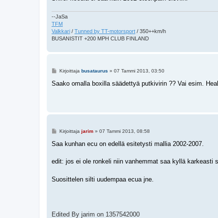
--JaSa
TFM
Valkkari
/
Tunned by TT-motorsport
/ 350++km/h
BUSANISTIT +200 MPH CLUB FINLAND
V
Kirjoittaja
busataurus
»
07 Tammi 2013, 03:50
i
e
Saako omalla boxilla säädettyä putkivirin ?? Vai esim. Hea
s
t
i
V
Kirjoittaja
jarim
»
07 Tammi 2013, 08:58
i
e
Saa kunhan ecu on edellä esitetysti mallia 2002-2007.
s
t
i
edit: jos ei ole ronkeli niin vanhemmat saa kyllä karkeasti s
Suosittelen silti uudempaa ecua jne.
Edited By jarim on 1357542000