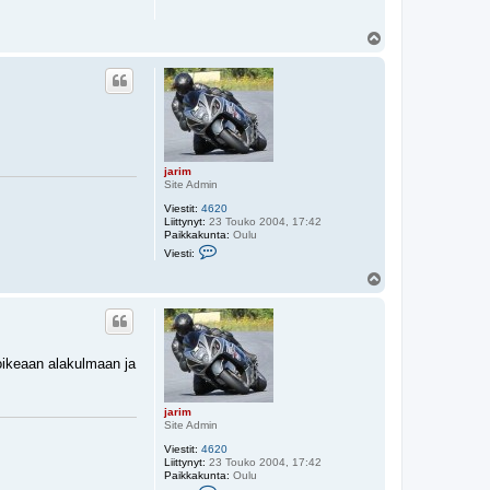
m
Y
l
ö
s
jarim
Site Admin
Viestit:
4620
Liittynyt:
23 Touko 2004, 17:42
Paikkakunta:
Oulu
V
Viesti:
i
e
Y
s
l
t
ö
i
s
j
a
r
oikeaan alakulmaan ja
i
m
jarim
Site Admin
Viestit:
4620
Liittynyt:
23 Touko 2004, 17:42
Paikkakunta:
Oulu
V