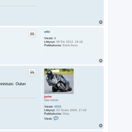
t
i
j
a
r
i
Y
m
l
ö
wlki
s
Viestit:
6
Liittynyt:
08 Elo 2012, 19:18
Paikkakunta:
Etelä-Savo
Y
l
ö
s
nnistuisi. Oulun
jarim
Site Admin
Viestit:
4620
Liittynyt:
23 Touko 2004, 17:42
Paikkakunta:
Oulu
V
Viesti:
i
e
Y
s
l
t