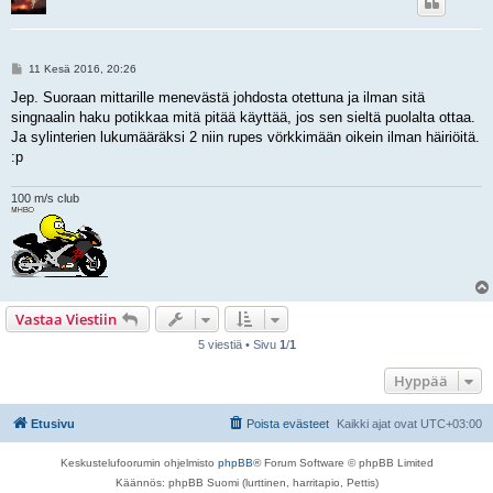
V
11 Kesä 2016, 20:26
i
e
Jep. Suoraan mittarille menevästä johdosta otettuna ja ilman sitä
s
singnaalin haku potikkaa mitä pitää käyttää, jos sen sieltä puolalta ottaa.
t
i
Ja sylinterien lukumääräksi 2 niin rupes vörkkimään oikein ilman häiriöitä.
:p
100 m/s club
Vastaa Viestiin
5 viestiä • Sivu
1
/
1
Hyppää
Etusivu
Poista evästeet
Kaikki ajat ovat
UTC+03:00
Keskustelufoorumin ohjelmisto
phpBB
® Forum Software © phpBB Limited
Käännös: phpBB Suomi (lurttinen, harritapio, Pettis)