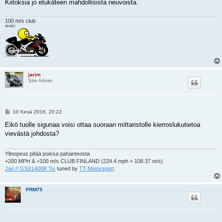
Kiitoksia jo etukäteen mahdollisista neuvoista.
100 m/s club
jarim
Site Admin
V
10 Kesä 2016, 20:22
i
e
Eikö tuolle sigunaa voisi ottaa suoraan mittaristolle kierroslukutietoa
s
vievästä johdosta?
t
i
Ylinopeus pitää poissa pahanteosta
+200 MPH & +100 m/s CLUB FINLAND (224.4 mph + 108.37 m/s)
Jari // GSX1400R '0x
tuned by
TT-Motorsport
PRM75