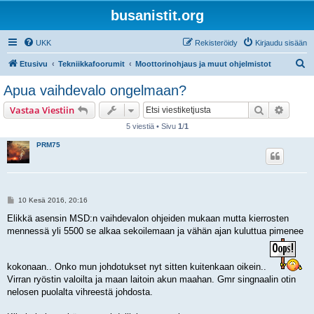
busanistit.org
UKK
Rekisteröidy
Kirjaudu sisään
E
Etusivu
Tekniikkafoorumit
Moottorinohjaus ja muut ohjelmistot
t
Apua vaihdevalo ongelmaan?
s
Etsi
Tarken
Vastaa Viestiin
i
5 viestiä • Sivu
1
/
1
PRM75
V
10 Kesä 2016, 20:16
i
e
Elikkä asensin MSD:n vaihdevalon ohjeiden mukaan mutta kierrosten
s
mennessä yli 5500 se alkaa sekoilemaan ja vähän ajan kuluttua pimenee
t
i
kokonaan.. Onko mun johdotukset nyt sitten kuitenkaan oikein..
Virran ryöstin valoilta ja maan laitoin akun maahan. Gmr singnaalin otin
nelosen puolalta vihreestä johdosta.