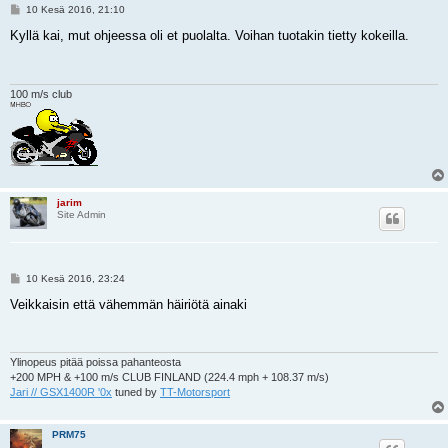
V
10 Kesä 2016, 21:10
i
e
Kyllä kai, mut ohjeessa oli et puolalta. Voihan tuotakin tietty kokeilla.
s
t
i
100 m/s club
jarim
Site Admin
V
10 Kesä 2016, 23:24
i
e
Veikkaisin että vähemmän häiriötä ainaki
s
t
i
Ylinopeus pitää poissa pahanteosta
+200 MPH & +100 m/s CLUB FINLAND (224.4 mph + 108.37 m/s)
Jari // GSX1400R '0x
tuned by
TT-Motorsport
PRM75