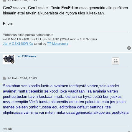
23 Huhti 2014, 08:33
i
e
Gen2:ssa voi, Gen1:ssä ei. Tosin EcuEditor osaa generoida alkuperäisen
s
binäärin ettei täysin alkuperäistä ole hyötyä ulos lukeakaan.
t
i
Ei voi.
Ylinopeus pitää poissa pahanteosta
+200 MPH & +100 m/s CLUB FINLAND (224.4 mph + 108.37 m/s)
Jari // GSX1400R '0x
tuned by
TT-Motorsport
zzr1100kawa
V
26 Huhti 2014, 10:03
i
e
Saakohan sen koodin luettua avaimen teetätystä varten,sain kahdet
s
avaimet mutta tietenkin se koodi joka vaaditaan lisä avaimia varten
t
i
puuttuu,tuskin tarvin koskaan mutta oishan se hyvä tietää kun joskus
myy eteenpäin.Vielä tuosta alkuperäis astusten palautuksesta jos jotain
menee pieleen ;onko tuossa ecu editorissa default settings itse
ohjelmassa valmiina vai miten muka osaa generoida alkuperäis asetuksia
.
:musik