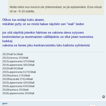
Mutta miksi nuo luvut ei ole yhteneväiset, se jäi epäselväksi. Eroa niissä
oli se ~5-10 astetta.
Olikos tuo eroläpi koko alueen,
mikähän pytty on se mistä hakee näytöön sen "reali" tiedon
jos sitä näyttöä jotenkin häirtsee se vakiona oleva sytysero
keskimäisten ja reunimaisten välillä(eikös se ollut jotain tuomoista
luokka)
vakoina se lienee joku keskiarvoistettu luku kaikista sylinteristä
2013Halli 5x1Maili
2013Joensuu 2X1Maili
2013Lappenranta S7X1Maili
2014Lappenranta S6X1Maili
2015Halli 6X1Maili
2015Lappenranta K17X1Maili
2015Kauhava 17X1Maili
2015Räyskälä 27X1/4Maili
2015Lappenranta S3X1Maili
2016Lappenranta K3X1Maili
2016Kauhava 3X1Maili
2016Lappeenranta 3X1Maili
gsxr