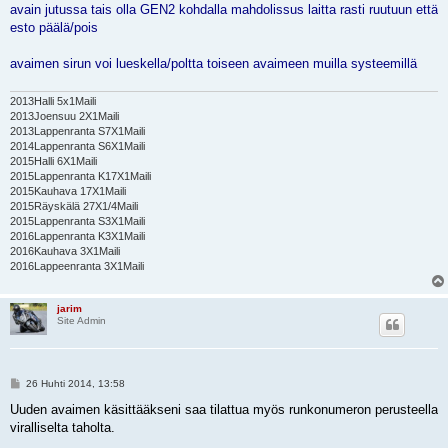
avain jutussa tais olla GEN2 kohdalla mahdolissus laitta rasti ruutuun että
esto päälä/pois
avaimen sirun voi lueskella/poltta toiseen avaimeen muilla systeemillä
2013Halli 5x1Maili
2013Joensuu 2X1Maili
2013Lappenranta S7X1Maili
2014Lappenranta S6X1Maili
2015Halli 6X1Maili
2015Lappenranta K17X1Maili
2015Kauhava 17X1Maili
2015Räyskälä 27X1/4Maili
2015Lappenranta S3X1Maili
2016Lappenranta K3X1Maili
2016Kauhava 3X1Maili
2016Lappeenranta 3X1Maili
jarim
Site Admin
V
26 Huhti 2014, 13:58
i
e
Uuden avaimen käsittääkseni saa tilattua myös runkonumeron perusteella
s
viralliselta taholta.
t
i