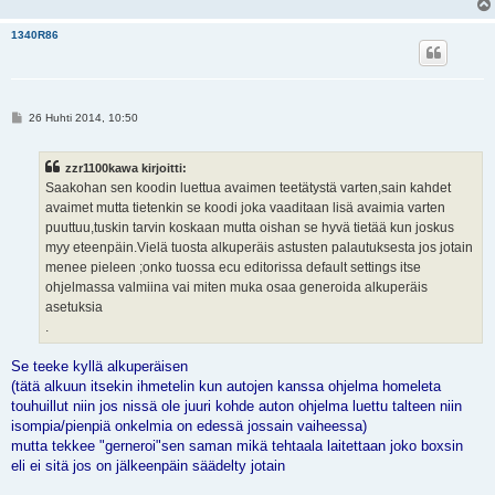
1340R86
V
26 Huhti 2014, 10:50
i
e
s
zzr1100kawa kirjoitti:
t
i
Saakohan sen koodin luettua avaimen teetätystä varten,sain kahdet
avaimet mutta tietenkin se koodi joka vaaditaan lisä avaimia varten
puuttuu,tuskin tarvin koskaan mutta oishan se hyvä tietää kun joskus
myy eteenpäin.Vielä tuosta alkuperäis astusten palautuksesta jos jotain
menee pieleen ;onko tuossa ecu editorissa default settings itse
ohjelmassa valmiina vai miten muka osaa generoida alkuperäis
asetuksia
.
Se teeke kyllä alkuperäisen
(tätä alkuun itsekin ihmetelin kun autojen kanssa ohjelma homeleta
touhuillut niin jos nissä ole juuri kohde auton ohjelma luettu talteen niin
isompia/pienpiä onkelmia on edessä jossain vaiheessa)
mutta tekkee "gerneroi"sen saman mikä tehtaala laitettaan joko boxsin
eli ei sitä jos on jälkeenpäin säädelty jotain