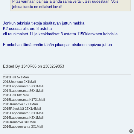
Pitäs varmaan painaa ja tehdä sama vertailutesti uudestaan. Vois
johtua tuosta ne erilaiset luvut!
Jonkun teknisiä tietoja sisältävän juttun mukka
K2:osessa olis ero 8 astetta
eli reunimaiset 11 ja keskimäiset 3 astetta 1150kieroksen kohdalla
E:onkohan tämä ennän tähän pikaopas otsikoon sopivaa juttua
Edited By 1340R86 on 1363259853
2013Halli 5x1Maili
2013Joensuu 2X1Maili
2013Lappenranta S7X1Maili
2014Lappenranta S6X1Maili
2015Halli 6X1Maili
2015Lappenranta K17X1Maili
2015Kauhava 17X1Maili
2015Räyskälä 27X1/4Maili
2015Lappenranta S3X1Maili
2016Lappenranta K3X1Maili
2016Kauhava 3X1Maili
2016Lappeenranta 3X1Maili