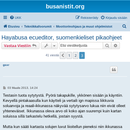
busanistit.org
UKK
Rekisteröidy
Kirjaudu sisään
E
Etusivu
Tekniikkafoorumit
Moottorinohjaus ja muut ohjelmistot
t
Hayabusa ecueditor, suomenkieliset pikaohjeet
s
Etsi
Tarken
Vastaa Viestiin
i
1
2
3
Edellinen
41 viestiä
gsxr
V
03 Maalis 2013, 14:24
i
e
Testasin tuota sytytystä. Pyörä takapukille, ykkönen sisään ja käyntiin.
s
Kevyellä pintakaasulla kun käytteli ja vertaili ign mapissa liikkuvia
t
i
soluarvoja ja reaali-ikkunassa näkyvää sytytysarvo lukua niin eivät olleet
yhteneväiset. Ikkunassa oleva arvo oli koko ajan suurempi kuin kartan
soluissa sillä tarkastelu hetkellä, jostain syystä.
Mutta kun sääti kartasta solujen luvut liioitellun pieneksi niin ikkunassa