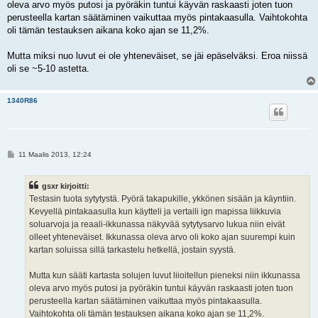
oleva arvo myös putosi ja pyöräkin tuntui käyvän raskaasti joten tuon
perusteella kartan säätäminen vaikuttaa myös pintakaasulla. Vaihtokohta
oli tämän testauksen aikana koko ajan se 11,2%.
Mutta miksi nuo luvut ei ole yhteneväiset, se jäi epäselväksi. Eroa niissä
oli se ~5-10 astetta.
1340R86
V
11 Maalis 2013, 12:24
i
e
s
gsxr kirjoitti:
t
i
Testasin tuota sytytystä. Pyörä takapukille, ykkönen sisään ja käyntiin.
Kevyellä pintakaasulla kun käytteli ja vertaili ign mapissa liikkuvia
soluarvoja ja reaali-ikkunassa näkyvää sytytysarvo lukua niin eivät
olleet yhteneväiset. Ikkunassa oleva arvo oli koko ajan suurempi kuin
kartan soluissa sillä tarkastelu hetkellä, jostain syystä.
Mutta kun sääti kartasta solujen luvut liioitellun pieneksi niin ikkunassa
oleva arvo myös putosi ja pyöräkin tuntui käyvän raskaasti joten tuon
perusteella kartan säätäminen vaikuttaa myös pintakaasulla.
Vaihtokohta oli tämän testauksen aikana koko ajan se 11,2%.