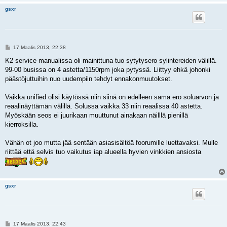
gsxr
V
17 Maalis 2013, 22:38
i
e
K2 service manualissa oli mainittuna tuo sytytysero sylintereiden välillä.
s
99-00 busissa on 4 astetta/1150rpm joka pytyssä. Liittyy ehkä johonki
t
i
päästöjuttuihin nuo uudempiin tehdyt ennakonmuutokset.
Vaikka unified olisi käytössä niin siinä on edelleen sama ero soluarvon ja
reaalinäyttämän välillä. Solussa vaikka 33 niin reaalissa 40 astetta.
Myöskään seos ei juurikaan muuttunut ainakaan näilllä pienillä
kierroksilla.
Vähän ot joo mutta jää sentään asiasisältöä foorumille luettavaksi. Mulle
riittää että selvis tuo vaikutus iap alueella hyvien vinkkien ansiosta
gsxr
V
17 Maalis 2013, 22:43