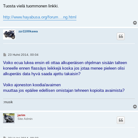
i
e
Tuosta vielä tuommonen linkki.
s
t
i
http://www.hayabusa.org/forum....ng.html
zzr1100kawa
V
23 Huhti 2014, 00:04
i
e
Voiko ecua lukea ensin eli ottaa alkuperäisen ohjelman sisään talteen
s
koneelle ennen flassäys leikkejä koska jos jotaa menee pieleen olisi
t
i
alkuperäis data hyvä saada ajettu takaisin?
Voiko ajoneston koodia/avaimen
muuttaa jos epäilee edellisen omistajan tehneen kopioita avaimista?
:musik
jarim
Site Admin
V