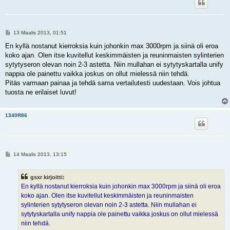
V
13 Maalis 2013, 01:51
i
e
En kyllä nostanut kierroksia kuin johonkin max 3000rpm ja siinä oli eroa
s
koko ajan. Olen itse kuvitellut keskimmäisten ja reuninmaisten sylinterien
t
i
sytytyseron olevan noin 2-3 astetta. Niin mullahan ei sytytyskartalla unify
nappia ole painettu vaikka joskus on ollut mielessä niin tehdä.
Pitäs varmaan painaa ja tehdä sama vertailutesti uudestaan. Vois johtua
tuosta ne erilaiset luvut!
1340R86
V
14 Maalis 2013, 13:15
i
e
s
gsxr kirjoitti:
t
i
En kyllä nostanut kierroksia kuin johonkin max 3000rpm ja siinä oli eroa
koko ajan. Olen itse kuvitellut keskimmäisten ja reuninmaisten
sylinterien sytytyseron olevan noin 2-3 astetta. Niin mullahan ei
sytytyskartalla unify nappia ole painettu vaikka joskus on ollut mielessä
niin tehdä.